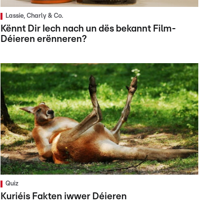
Lassie, Charly & Co.
Kënnt Dir Iech nach un dës bekannt Film-
Déieren erënneren?
Quiz
Kuriéis Fakten iwwer Déieren