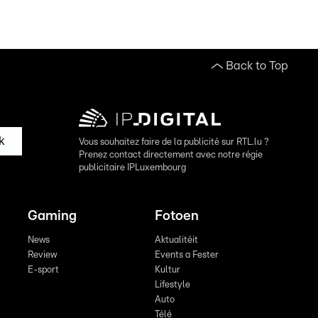
Back to Top
k
Vous souhaitez faire de la publicité sur RTL.lu ?
Prenez contact directement avec notre régie
publicitaire IPLuxembourg
Gaming
Fotoen
News
Aktualitéit
Review
Events a Fester
E-sport
Kultur
Lifestyle
Auto
Télé