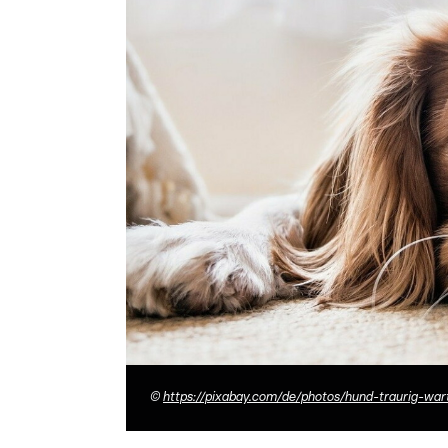
©
https://pixabay.com/de/photos/hund-traurig-wa