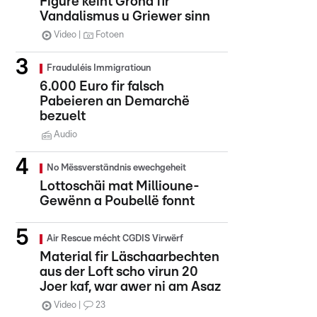
Figure kéint Grond fir
Vandalismus u Griewer sinn
Video
Fotoen
Frauduléis Immigratioun
6.000 Euro fir falsch
Pabeieren an Demarchë
bezuelt
Audio
No Mëssverständnis ewechgeheit
Lottoschäi mat Millioune-
Gewënn a Poubellë fonnt
Air Rescue mécht CGDIS Virwërf
Material fir Läschaarbechten
aus der Loft scho virun 20
Joer kaf, war awer ni am Asaz
Video
23