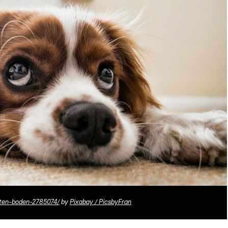
rten-boden-2785074/
by
Pixabay / PicsbyFran