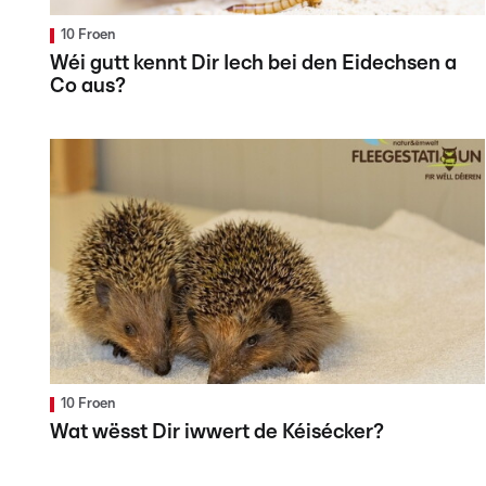
10 Froen
Wéi gutt kennt Dir Iech bei den Eidechsen a
Co aus?
10 Froen
Wat wësst Dir iwwert de Kéisécker?