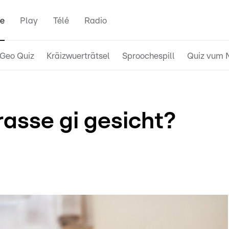
e
Play
Télé
Radio
Geo Quiz
Kräizwuerträtsel
Sproochespill
Quiz vum 
asse gi gesicht?