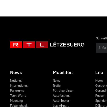
Schreift
News
Mobilitéit
Life
National
News
News
International
Trafic
Gastron
Panorama
Pëtrolspräisser
Gesondh
Tech-World
Autofestival
Reesen
Meenung
Auto-Tester
Spende
Faktencheck
Lux-Airport
Déiereru