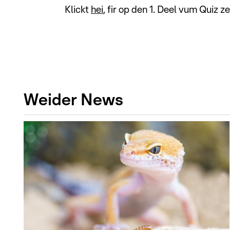
Klickt
hei
, fir op den 1. Deel vum Quiz 
Weider News