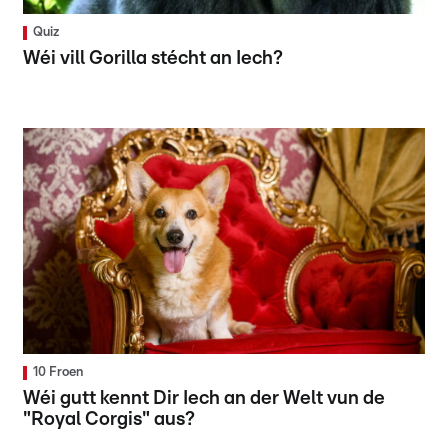
Quiz
Wéi vill Gorilla stécht an Iech?
10 Froen
Wéi gutt kennt Dir Iech an der Welt vun de
"Royal Corgis" aus?