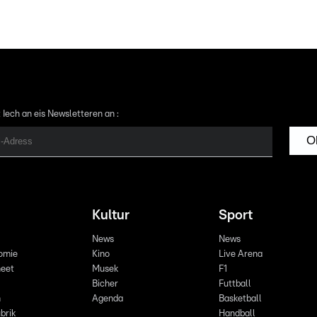
 Iech an eis Newsletteren an :
O
Kultur
Sport
News
News
omie
Kino
Live Arena
eet
Musek
F1
Bicher
Futtball
n
Agenda
Basketball
brik
Handball