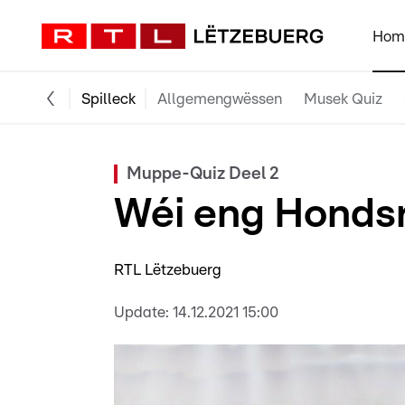
Hom
Spilleck
Allgemengwëssen
Musek Quiz
Muppe-Quiz Deel 2
Wéi eng Hondsr
RTL Lëtzebuerg
Update:
14.12.2021 15:00