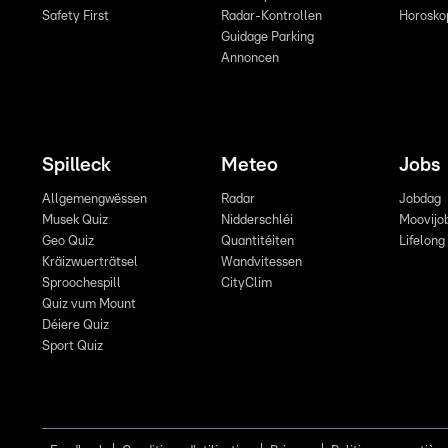
Safety First
Radar-Kontrollen
Horosko
Guidage Parking
Annoncen
Spilleck
Meteo
Jobs
Allgemengwëssen
Radar
Jobdag
Musek Quiz
Nidderschléi
Moovijo
Geo Quiz
Quantitéiten
Lifelong
Kräizwuerträtsel
Wandvitessen
Sproochespill
CityClim
Quiz vum Mount
Déiere Quiz
Sport Quiz