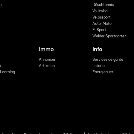
p
Dëschtennis
Volleyball
Vëlossport
Auto-Moto
E-Sport
Weider Sportaarten
Immo
Info
Annoncen
Services de garde
b
Artikelen
Loterie
 Learning
Energieauer