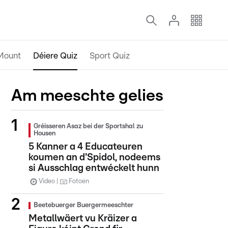
Mount
Déiere Quiz
Sport Quiz
Am meeschte gelies
Gréisseren Asaz bei der Sportshal zu
Housen
5 Kanner a 4 Educateuren
koumen an d'Spidol, nodeems
si Ausschlag entwéckelt hunn
Video
Fotoen
Beetebuerger Buergermeeschter
Metallwäert vu Kräizer a