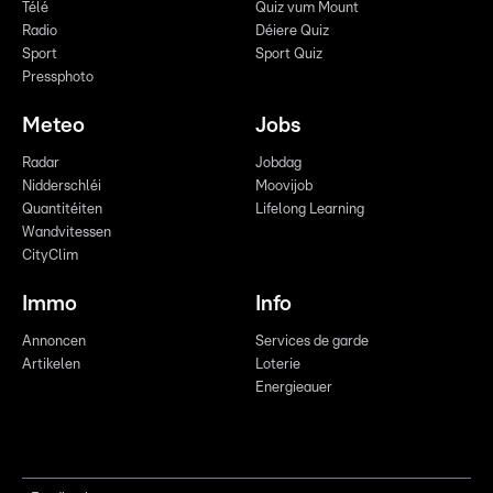
Télé
Quiz vum Mount
Radio
Déiere Quiz
Sport
Sport Quiz
Pressphoto
Meteo
Jobs
Radar
Jobdag
Nidderschléi
Moovijob
Quantitéiten
Lifelong Learning
Wandvitessen
CityClim
Immo
Info
Annoncen
Services de garde
Artikelen
Loterie
Energieauer