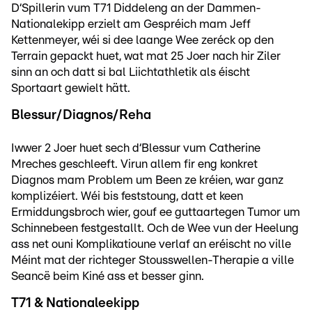
D‘Spillerin vum T71 Diddeleng an der Dammen-
Nationalekipp erzielt am Gespréich mam Jeff
Kettenmeyer, wéi si dee laange Wee zeréck op den
Terrain gepackt huet, wat mat 25 Joer nach hir Ziler
sinn an och datt si bal Liichtathletik als éischt
Sportaart gewielt hätt.
Blessur/Diagnos/Reha
Iwwer 2 Joer huet sech d‘Blessur vum Catherine
Mreches geschleeft. Virun allem fir eng konkret
Diagnos mam Problem um Been ze kréien, war ganz
komplizéiert. Wéi bis feststoung, datt et keen
Ermiddungsbroch wier, gouf ee guttaartegen Tumor um
Schinnebeen festgestallt. Och de Wee vun der Heelung
ass net ouni Komplikatioune verlaf an eréischt no ville
Méint mat der richteger Stousswellen-Therapie a ville
Seancë beim Kiné ass et besser ginn.
T71 & Nationaleekipp