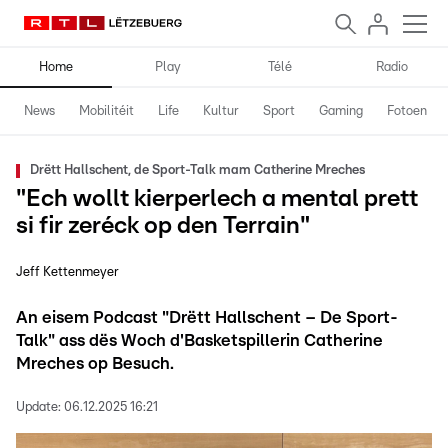
Home
Play
Télé
Radio
News
Mobilitéit
Life
Kultur
Sport
Gaming
Fotoen
Drëtt Hallschent, de Sport-Talk mam Catherine Mreches
"Ech wollt kierperlech a mental prett
si fir zeréck op den Terrain"
Jeff Kettenmeyer
An eisem Podcast "Drëtt Hallschent – De Sport-
Talk" ass dës Woch d'Basketspillerin Catherine
Mreches op Besuch.
Update:
06.12.2025 16:21