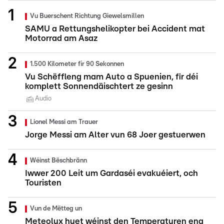
Vu Buerschent Richtung Giewelsmillen
SAMU a Rettungshelikopter bei Accident mat
Motorrad am Asaz
1.500 Kilometer fir 90 Sekonnen
Vu Schëffleng mam Auto a Spuenien, fir déi
komplett Sonnendäischtert ze gesinn
Audio
Lionel Messi am Trauer
Jorge Messi am Alter vun 68 Joer gestuerwen
Wéinst Bëschbränn
Iwwer 200 Leit um Gardaséi evakuéiert, och
Touristen
Vun de Mëtteg un
Meteolux huet wéinst den Temperaturen eng