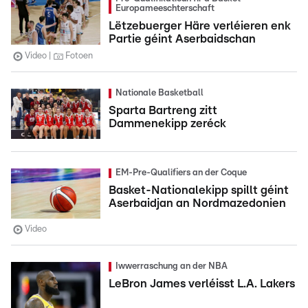
Europameeschterschaft
Lëtzebuerger Häre verléieren enk
Partie géint Aserbaidschan
Video
Fotoen
Nationale Basketball
Sparta Bartreng zitt
Dammenekipp zeréck
EM-Pre-Qualifiers an der Coque
Basket-Nationalekipp spillt géint
Aserbaidjan an Nordmazedonien
Video
Iwwerraschung an der NBA
LeBron James verléisst L.A. Lakers