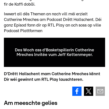
fir de Kaffi dobäi.
Iwwert all dës Themen an nach vill méi erzielt
Catherine Mreches am Podcast Drëtt Hallschent. Déi
ganz Episod fann dir op RTL Play an och soss op ville
Podcast Plattformen
Des Woch ass d'Basketspillerin Catherine
Mreches Invitée vum Jeff Kettenmeyer.
D'Drëtt Hallschent mam Catherine Mreches kënnt
Dir wéi gewinnt um RTL Play lauschteren.
Am meeschte gelies