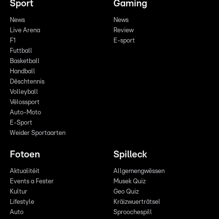
Sport
Gaming
News
News
Live Arena
Review
F1
E-sport
Futtball
Basketball
Handball
Dëschtennis
Volleyball
Vëlossport
Auto-Moto
E-Sport
Weider Sportaarten
Fotoen
Spilleck
Aktualitéit
Allgemengwëssen
Events a Fester
Musek Quiz
Kultur
Geo Quiz
Lifestyle
Kräizwuerträtsel
Auto
Sproochespill