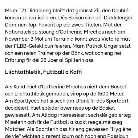
Mam T71 Diddeleng bleift dat grousst Zil, den Doublé
kënnen ze realiséieren. Dës Saison sinn déi Diddelenger
Dammen Top-Favorit op déi zwee Titelen. Mat der
Nationalekipp stoung d‘Catherine Mreches nach am
November 3 Mol um Terrain a konnt zwou Victoirë mat
der FLBB-Selektioun feieren. Mam Patrick Unger sëtzt
och een neien Trainer op der Bänk, wat och eng nei
Erfarung fir déi 25 Joer al Spillerin ass.
Liichtathletik, Futtball a Kaffi
Als Kand huet d‘Catherine Mreches nieft dem Basket
och Liichtathletik gemaach, virop op de 1500 Meter.
Am Sportlycée hat si sech am Ufank fir dës Sportaart
decidéiert, huet spéider awer nees op de Basket
gewiesselt. Am Alldag interesséiert sech déi gebierteg
Miselerin och fir de Futtball a kuckt reegelméisseg
Matcher. Als Sportlerin ass hir eng gewëssen "Hygiène
de vie" wichteg a rezent koum och nach eng Passioun