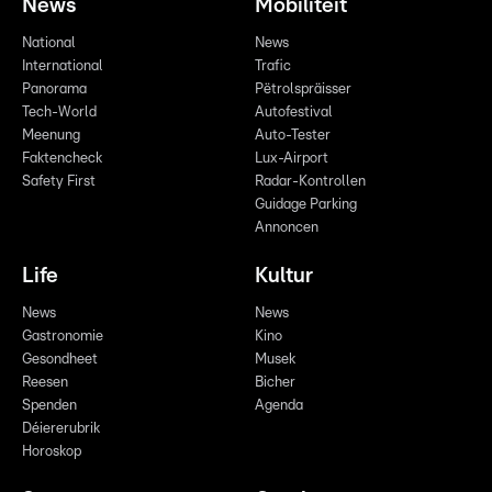
News
Mobilitéit
National
News
International
Trafic
Panorama
Pëtrolspräisser
Tech-World
Autofestival
Meenung
Auto-Tester
Faktencheck
Lux-Airport
Safety First
Radar-Kontrollen
Guidage Parking
Annoncen
Life
Kultur
News
News
Gastronomie
Kino
Gesondheet
Musek
Reesen
Bicher
Spenden
Agenda
Déiererubrik
Horoskop