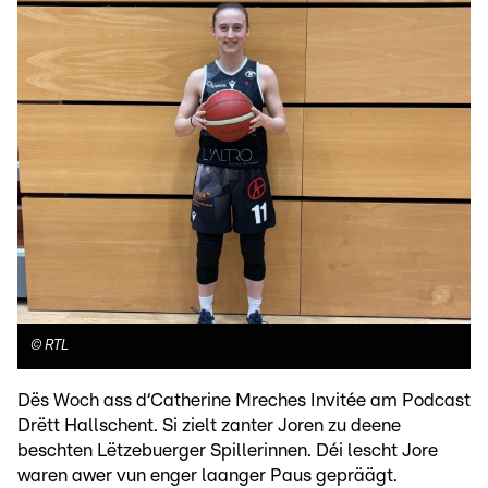
©
RTL
Dës Woch ass d‘Catherine Mreches Invitée am Podcast
Drëtt Hallschent. Si zielt zanter Joren zu deene
beschten Lëtzebuerger Spillerinnen. Déi lescht Jore
waren awer vun enger laanger Paus gepräägt.