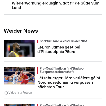
Wiederwarnung erausginn, dat fir de Süde vum
Land
Weider News
Spektakuläre Wiessel an der NBA
LeBron James geet bei
d'Philadelphia 76ers
Pre-Qualifikatioun fir d'Basket-
Europameeschterschaft
Lëtzebuerger Häre verléiere géint
Nordmazedonien a verpassen
nächsten Tour
Video
Fotoen
Pre-Qualifikatioun fir d'Basket-