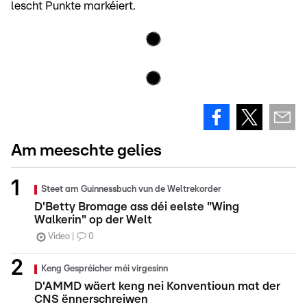
lescht Punkte markéiert.
Am meeschte gelies
Steet am Guinnessbuch vun de Weltrekorder
D'Betty Bromage ass déi eelste "Wing
Walkerin" op der Welt
Video
0
Keng Gespréicher méi virgesinn
D'AMMD wäert keng nei Konventioun mat der
CNS ënnerschreiwen