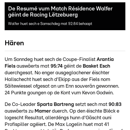
De Resumé vum Match Résidence Walfer
géint de Racing Lëtzebuerg
Walfer huet sech e Samschdeg mat 92:84 behaapt
Hären
Um Sonndeg huet sech de Coupe-Finalist
Arantia
Fiels
auswäerts mat
95:74
géint de
Basket Esch
duerchgesat. No enger ausgeglachener éischter
Hallschecht huet sech d'Ekipp aus der Fiels nom
Säitewiessel ofgesat an um Enn souverän gewonnen.
24 Punkte goungen op de Kont vum Kevon Godwin.
De Co-Leader
Sparta Bartreng
setzt sech mat
90:83
auswäerts zu
Mamer
duerch. Op den éischte Bléck e
logescht Resultat, allerdéngs hunn d'Gäscht ouni
Profispiller agéiert. De Max Logelin huet mat 41