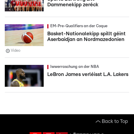
Dammenekipp zeréck
EM-Pre-Qualifiers an der Coque
Basket-Nationalekipp spillt géint
Aserbaidjan an Nordmazedonien
Video
Iwwerraschung an der NBA
LeBron James verléisst L.A. Lakers
Back to Top