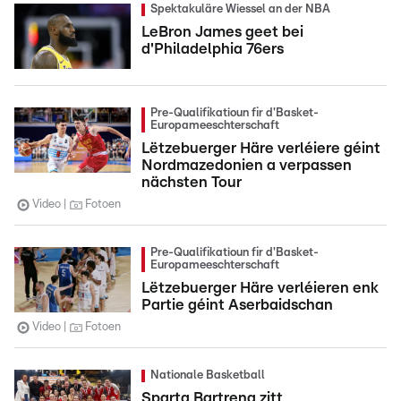
Spektakuläre Wiessel an der NBA
LeBron James geet bei
d'Philadelphia 76ers
Pre-Qualifikatioun fir d'Basket-
Europameeschterschaft
Lëtzebuerger Häre verléiere géint
Nordmazedonien a verpassen
nächsten Tour
Video
Fotoen
Pre-Qualifikatioun fir d'Basket-
Europameeschterschaft
Lëtzebuerger Häre verléieren enk
Partie géint Aserbaidschan
Video
Fotoen
Nationale Basketball
Sparta Bartreng zitt