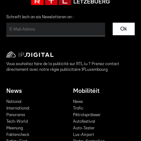
Schreift Iech an eis Newsletteren an :
Ok
Vous souhaitez faire de la publicité sur RTL.lu ? Prenez contact
directement avec notre régie publicitaire IPLuxembourg
News
Mobilitéit
National
News
International
Trafic
Panorama
Pëtrolspräisser
Tech-World
Autofestival
Meenung
Auto-Tester
Faktencheck
Lux-Airport