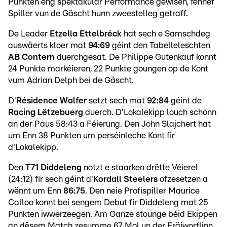
Punkten eng spektakulär Performance gewisen, fënnef
Spiller vun de Gäscht hunn zweestelleg getraff.
De Leader
Etzella Ettelbréck
hat sech e Samschdeg
auswäerts kloer mat
94:69
géint den Tabelleleschten
AB Contern
duerchgesat. De Philippe Gutenkauf konnt
24 Punkte markéieren, 22 Punkte goungen op de Kont
vum Adrian Delph bei de Gäscht.
D'
Résidence Walfer
setzt sech mat
92:84
géint de
Racing Lëtzebuerg
duerch. D'Lokalekipp louch schonn
an der Paus 58:43 a Féierung. Den John Slajchert hat
um Enn 38 Punkten um perséinleche Kont fir
d'Lokalekipp.
Den
T71 Diddeleng
notzt e staarken drëtte Véierel
(24:12) fir sech géint d'
Kordall Steelers
ofzesetzen a
wënnt um Enn
86:75
. Den neie Profispiller Maurice
Calloo konnt bei sengem Debut fir Diddeleng mat 25
Punkten iwwerzeegen. Am Ganze stounge béid Ekippen
an dësem Match zesumme 67 Mol un der Fräiworflinn.