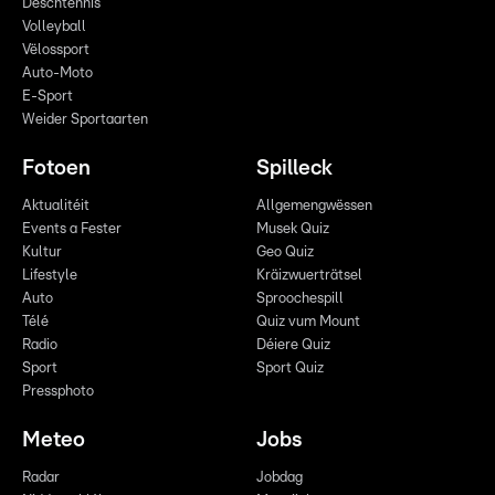
Dëschtennis
Volleyball
Vëlossport
Auto-Moto
E-Sport
Weider Sportaarten
Fotoen
Spilleck
Aktualitéit
Allgemengwëssen
Events a Fester
Musek Quiz
Kultur
Geo Quiz
Lifestyle
Kräizwuerträtsel
Auto
Sproochespill
Télé
Quiz vum Mount
Radio
Déiere Quiz
Sport
Sport Quiz
Pressphoto
Meteo
Jobs
Radar
Jobdag