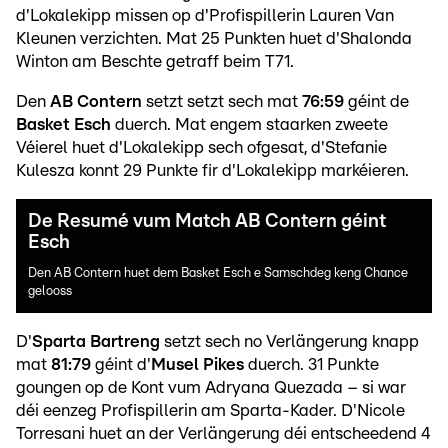
d'Lokalekipp missen op d'Profispillerin Lauren Van
Kleunen verzichten. Mat 25 Punkten huet d'Shalonda
Winton am Beschte getraff beim T71.
Den
AB Contern
setzt setzt sech mat
76:59
géint de
Basket Esch
duerch. Mat engem staarken zweete
Véierel huet d'Lokalekipp sech ofgesat, d'Stefanie
Kulesza konnt 29 Punkte fir d'Lokalekipp markéieren.
De Resumé vum Match AB Contern géint
Esch
Den AB Contern huet dem Basket Esch e Samschdeg keng Chance
gelooss
D'
Sparta Bartreng
setzt sech no Verlängerung knapp
mat
81:79
géint d'
Musel Pikes
duerch. 31 Punkte
goungen op de Kont vum Adryana Quezada – si war
déi eenzeg Profispillerin am Sparta-Kader. D'Nicole
Torresani huet an der Verlängerung déi entscheedend 4