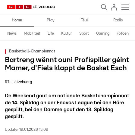
Home
Play
Télé
Radio
News
Mobilitéit
Life
Kultur
Sport
Gaming
Fotoen
Basketball-Championnat
Bartreng wënnt ouni Profispiller géint
Mamer, d'Fiels klappt de Basket Esch
RTL Lëtzebuerg
De Weekend gouf am nationale Basketchampionnat
de 14. Spilldag an der Enovos League bei den Häre
gespillt, bei den Damme gouf den 13. Spilldag
gespillt.
Update:
19.01.2026 13:09