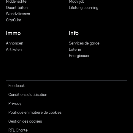
Nidderschléi
Moovijob
Quantitéiten
Lifelong Learning
Wandvitessen
CityClim
Immo
Info
Annoncen
Services de garde
Artikelen
Loterie
Energieauer
Feedback
Conditions d'utilisation
Privacy
Politique en matière de cookies
Gestion des cookies
RTL Charte