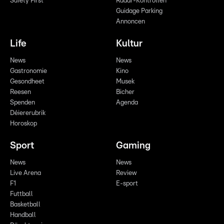
Safety First
Radar-Kontrollen
Guidage Parking
Annoncen
Life
Kultur
News
News
Gastronomie
Kino
Gesondheet
Musek
Reesen
Bicher
Spenden
Agenda
Déiererubrik
Horoskop
Sport
Gaming
News
News
Live Arena
Review
F1
E-sport
Futtball
Basketball
Handball