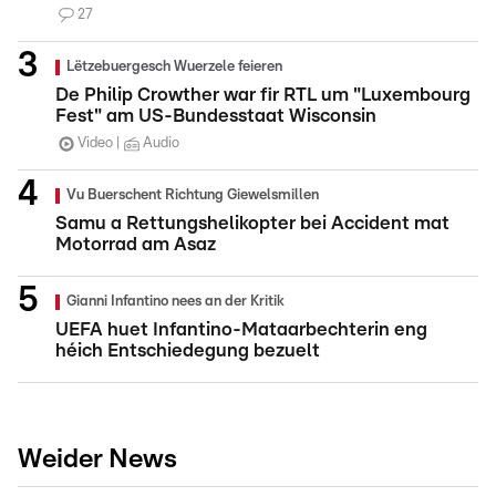
27
Lëtzebuergesch Wuerzele feieren
De Philip Crowther war fir RTL um "Luxembourg
Fest" am US-Bundesstaat Wisconsin
Video
Audio
Vu Buerschent Richtung Giewelsmillen
Samu a Rettungshelikopter bei Accident mat
Motorrad am Asaz
Gianni Infantino nees an der Kritik
UEFA huet Infantino-Mataarbechterin eng
héich Entschiedegung bezuelt
Weider News