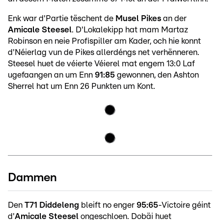
Enk war d'Partie tëschent de
Musel Pikes
an der
Amicale Steesel
. D'Lokalekipp hat mam Martaz
Robinson en neie Profispiller am Kader, och hie konnt
d'Néierlag vun de Pikes allerdéngs net verhënneren.
Steesel huet de véierte Véierel mat engem 13:0 Laf
ugefaangen an um Enn
91:85
gewonnen, den Ashton
Sherrel hat um Enn 26 Punkten um Kont.
Dammen
Den
T71 Diddeleng
bleift no enger
95:65
-Victoire géint
d'
Amicale Steesel
ongeschloen. Dobäi huet