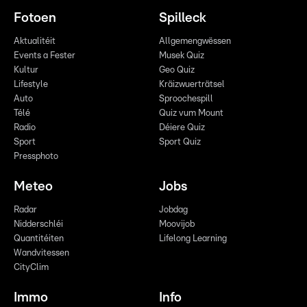
Fotoen
Spilleck
Aktualitéit
Allgemengwëssen
Events a Fester
Musek Quiz
Kultur
Geo Quiz
Lifestyle
Kräizwuerträtsel
Auto
Sproochespill
Télé
Quiz vum Mount
Radio
Déiere Quiz
Sport
Sport Quiz
Pressphoto
Meteo
Jobs
Radar
Jobdag
Nidderschléi
Moovijob
Quantitéiten
Lifelong Learning
Wandvitessen
CityClim
Immo
Info