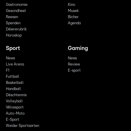
Gastronomie
Kino
Gesondheet
Musek
Reesen
Bicher
Spenden
Agenda
Déiererubrik
Horoskop
Sport
Gaming
News
News
Live Arena
Review
F1
E-sport
Futtball
Basketball
Handball
Dëschtennis
Volleyball
Vëlossport
Auto-Moto
E-Sport
Weider Sportaarten