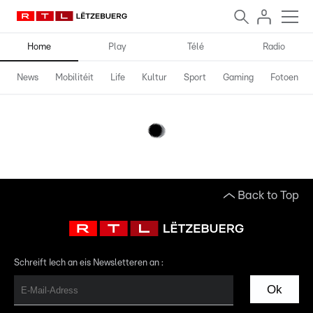
Home
Play
Télé
Radio
News
Mobilitéit
Life
Kultur
Sport
Gaming
Fotoen
Back to Top
Schreift Iech an eis Newsletteren an :
Ok