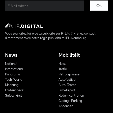
Ok
Vous souhaitez faire de la publicité sur RTL.lu ? Prenez contact
directement avec notre régie publicitaire IPLuxembourg
News
Mobilitéit
National
News
International
Trafic
Panorama
Pëtrolspräisser
Tech-World
Autofestival
Meenung
Auto-Tester
Faktencheck
Lux-Airport
Safety First
Radar-Kontrollen
Guidage Parking
Annoncen