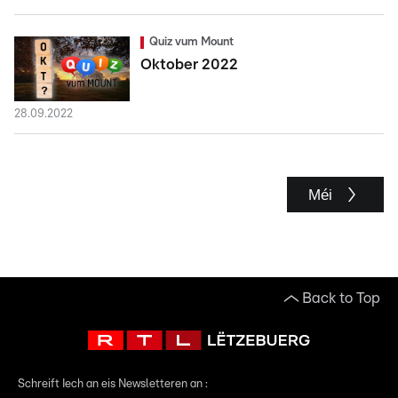
Quiz vum Mount
Oktober 2022
28.09.2022
Méi
Back to Top
Schreift Iech an eis Newsletteren an :