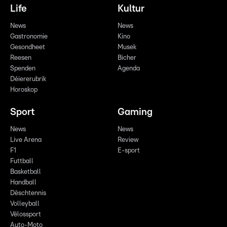
Life
Kultur
News
News
Gastronomie
Kino
Gesondheet
Musek
Reesen
Bicher
Spenden
Agenda
Déiererubrik
Horoskop
Sport
Gaming
News
News
Live Arena
Review
F1
E-sport
Futtball
Basketball
Handball
Dëschtennis
Volleyball
Vëlossport
Auto-Moto