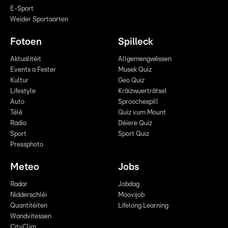
E-Sport
Weider Sportaarten
Fotoen
Spilleck
Aktualitéit
Allgemengwëssen
Events a Fester
Musek Quiz
Kultur
Geo Quiz
Lifestyle
Kräizwuerträtsel
Auto
Sproochespill
Télé
Quiz vum Mount
Radio
Déiere Quiz
Sport
Sport Quiz
Pressphoto
Meteo
Jobs
Radar
Jobdag
Nidderschléi
Moovijob
Quantitéiten
Lifelong Learning
Wandvitessen
CityClim