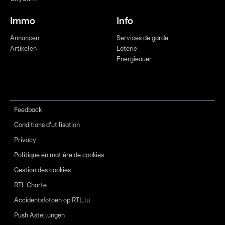
Immo
Info
Annoncen
Services de garde
Artikelen
Loterie
Energieauer
Feedback
Conditions d'utilisation
Privacy
Politique en matière de cookies
Gestion des cookies
RTL Charte
Accidentsfotoen op RTL.lu
Push Astellungen