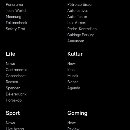
Panorama
Pëtrolspräisser
Tech-World
Autofestival
Meenung
Auto-Tester
Faktencheck
Lux-Airport
Safety First
Radar-Kontrollen
Guidage Parking
Annoncen
Life
Kultur
News
News
Gastronomie
Kino
Gesondheet
Musek
Reesen
Bicher
Spenden
Agenda
Déiererubrik
Horoskop
Sport
Gaming
News
News
Live Arena
Review