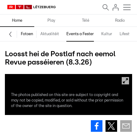
Home
Play
Télé
Radio
Fotoen
Aktualitéit
Events a Fester
Kultur
Lifestyle
Loosst hei de Postlaf nach eemol
Revue passéieren (8.3.26)
The photos published on this site are subject to copyright and
may not be copied, modified, or sold without the prior permission
of the owner of the site in question.