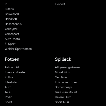
F1
E-sport
Futtball
Basketball
Handball
Dëschtennis
Volleyball
Vëlossport
Auto-Moto
E-Sport
Weider Sportaarten
Fotoen
Spilleck
Aktualitéit
Allgemengwëssen
Events a Fester
Musek Quiz
Kultur
Geo Quiz
Lifestyle
Kräizwuerträtsel
Auto
Sproochespill
Télé
Quiz vum Mount
Radio
Déiere Quiz
Sport
Sport Quiz