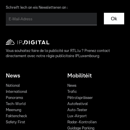
Schreift Iech an eis Newsletteren an :
Ok
Vous souhaitez faire de la publicité sur RTL.lu ? Prenez contact
directement avec notre régie publicitaire IPLuxembourg
News
Mobilitéit
National
News
International
Trafic
Panorama
Pëtrolspräisser
Tech-World
Autofestival
Meenung
Auto-Tester
Faktencheck
Lux-Airport
Safety First
Radar-Kontrollen
Guidage Parking