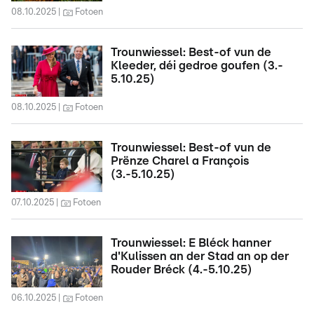
08.10.2025
Fotoen
Trounwiessel: Best-of vun de
Kleeder, déi gedroe goufen (3.-
5.10.25)
08.10.2025
Fotoen
Trounwiessel: Best-of vun de
Prënze Charel a François
(3.-5.10.25)
07.10.2025
Fotoen
Trounwiessel: E Bléck hanner
d'Kulissen an der Stad an op der
Rouder Bréck (4.-5.10.25)
06.10.2025
Fotoen