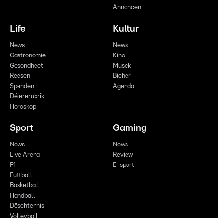
Annoncen
Life
Kultur
News
News
Gastronomie
Kino
Gesondheet
Musek
Reesen
Bicher
Spenden
Agenda
Déiererubrik
Horoskop
Sport
Gaming
News
News
Live Arena
Review
F1
E-sport
Futtball
Basketball
Handball
Dëschtennis
Volleyball