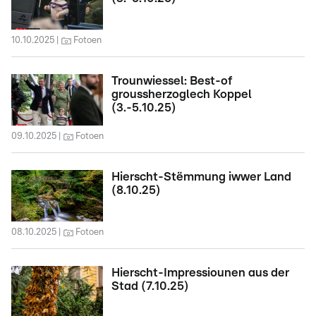
10.10.2025
Fotoen
Trounwiessel: Best-of
groussherzoglech Koppel
(3.-5.10.25)
09.10.2025
Fotoen
Hierscht-Stëmmung iwwer Land
(8.10.25)
08.10.2025
Fotoen
Hierscht-Impressiounen aus der
Stad (7.10.25)