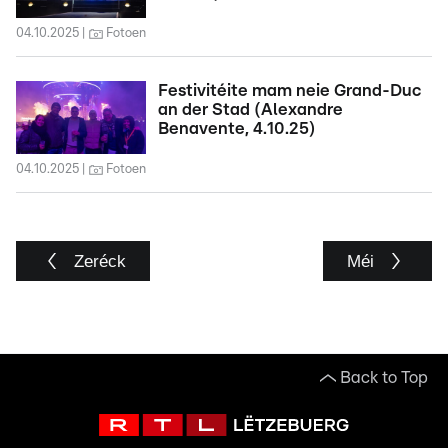
04.10.2025
Fotoen
Festivitéite mam neie Grand-Duc
an der Stad (Alexandre
Benavente, 4.10.25)
04.10.2025
Fotoen
Zeréck
Méi
Back to Top