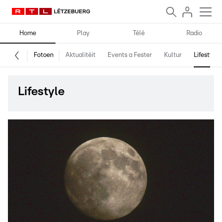
Home
Play
Télé
Radio
Fotoen
Aktualitéit
Events a Fester
Kultur
Lifestyle
Lifestyle