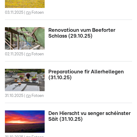
03.11.2025
Fotoen
Renovatioun vum Beeforter
Schlass (29.10.25)
02.11.2025
Fotoen
Preparatioune fir Allerhellegen
(31.10.25)
31.10.2025
Fotoen
Den Hierscht vu senger schéinster
Säit (31.10.25)