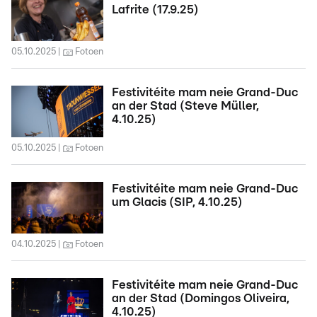
Lafrite (17.9.25)
05.10.2025
Fotoen
Festivitéite mam neie Grand-Duc
an der Stad (Steve Müller,
4.10.25)
05.10.2025
Fotoen
Festivitéite mam neie Grand-Duc
um Glacis (SIP, 4.10.25)
04.10.2025
Fotoen
Festivitéite mam neie Grand-Duc
an der Stad (Domingos Oliveira,
4.10.25)