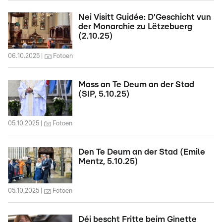
Nei Visitt Guidée: D'Geschicht vun
der Monarchie zu Lëtzebuerg
(2.10.25)
06.10.2025
Fotoen
Mass an Te Deum an der Stad
(SIP, 5.10.25)
05.10.2025
Fotoen
Den Te Deum an der Stad (Emile
Mentz, 5.10.25)
05.10.2025
Fotoen
Déi bescht Fritte beim Ginette