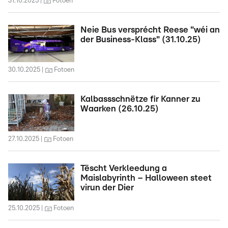
31.10.2025
Fotoen
Neie Bus versprécht Reese "wéi an
der Business-Klass" (31.10.25)
30.10.2025
Fotoen
Kalbassschnëtze fir Kanner zu
Waarken (26.10.25)
27.10.2025
Fotoen
Tëscht Verkleedung a
Maislabyrinth – Halloween steet
virun der Dier
25.10.2025
Fotoen