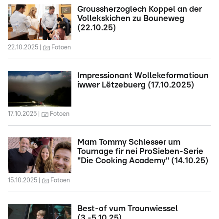
Groussherzoglech Koppel an der
Vollekskichen zu Bouneweg
(22.10.25)
22.10.2025
Fotoen
Impressionant Wollekeformatioun
iwwer Lëtzebuerg (17.10.2025)
17.10.2025
Fotoen
Mam Tommy Schlesser um
Tournage fir nei ProSieben-Serie
"Die Cooking Academy" (14.10.25)
15.10.2025
Fotoen
Best-of vum Trounwiessel
(3.-5.10.25)