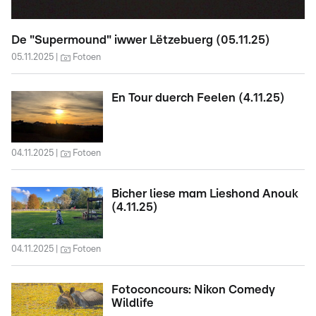
De "Supermound" iwwer Lëtzebuerg (05.11.25)
05.11.2025
Fotoen
En Tour duerch Feelen (4.11.25)
04.11.2025
Fotoen
Bicher liese mam Lieshond Anouk
(4.11.25)
04.11.2025
Fotoen
Fotoconcours: Nikon Comedy
Wildlife