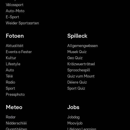
Vëlossport
Auto-Moto
E-Sport
Weider Sportaarten
Fotoen
Spilleck
Aktualitéit
Allgemengwëssen
Events a Fester
Musek Quiz
Kultur
Geo Quiz
Lifestyle
Kräizwuerträtsel
Auto
Sproochespill
Télé
Quiz vum Mount
Radio
Déiere Quiz
Sport
Sport Quiz
Pressphoto
Meteo
Jobs
Radar
Jobdag
Nidderschléi
Moovijob
Quantitéiten
Lifelong Learning