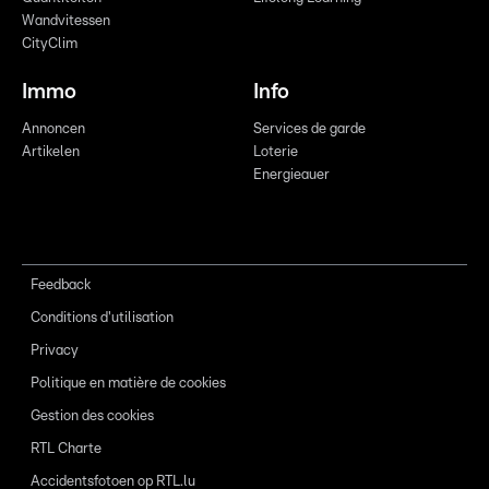
Wandvitessen
CityClim
Immo
Info
Annoncen
Services de garde
Artikelen
Loterie
Energieauer
Feedback
Conditions d'utilisation
Privacy
Politique en matière de cookies
Gestion des cookies
RTL Charte
Accidentsfotoen op RTL.lu