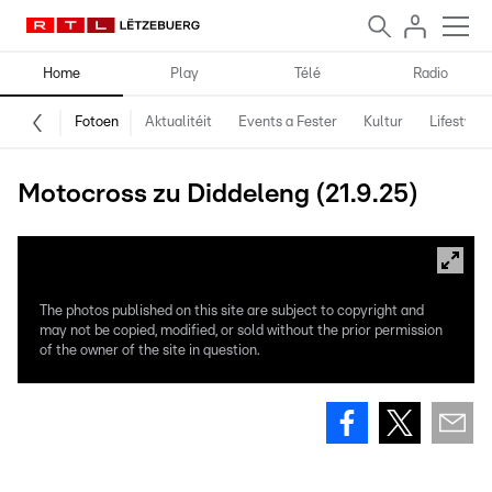
Home
Play
Télé
Radio
Fotoen
Aktualitéit
Events a Fester
Kultur
Lifestyle
Motocross zu Diddeleng (21.9.25)
The photos published on this site are subject to copyright and
may not be copied, modified, or sold without the prior permission
of the owner of the site in question.