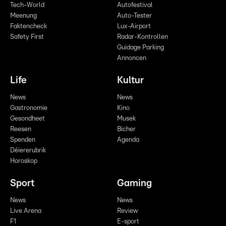
Tech-World
Autofestival
Meenung
Auto-Tester
Faktencheck
Lux-Airport
Safety First
Radar-Kontrollen
Guidage Parking
Annoncen
Life
Kultur
News
News
Gastronomie
Kino
Gesondheet
Musek
Reesen
Bicher
Spenden
Agenda
Déiererubrik
Horoskop
Sport
Gaming
News
News
Live Arena
Review
F1
E-sport