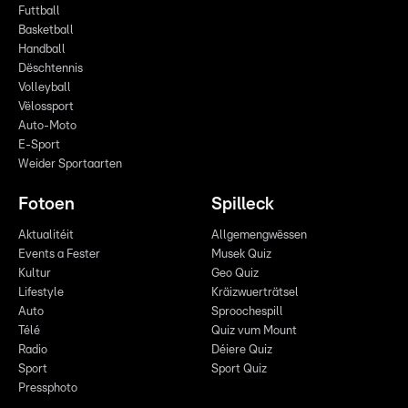
Futtball
Basketball
Handball
Dëschtennis
Volleyball
Vëlossport
Auto-Moto
E-Sport
Weider Sportaarten
Fotoen
Spilleck
Aktualitéit
Allgemengwëssen
Events a Fester
Musek Quiz
Kultur
Geo Quiz
Lifestyle
Kräizwuerträtsel
Auto
Sproochespill
Télé
Quiz vum Mount
Radio
Déiere Quiz
Sport
Sport Quiz
Pressphoto