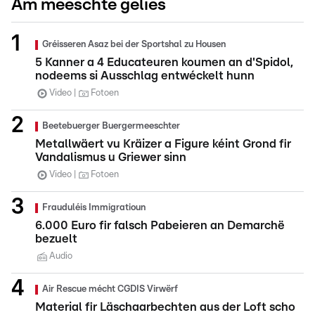
Am meeschte gelies
Gréisseren Asaz bei der Sportshal zu Housen
5 Kanner a 4 Educateuren koumen an d'Spidol,
nodeems si Ausschlag entwéckelt hunn
Video
Fotoen
Beetebuerger Buergermeeschter
Metallwäert vu Kräizer a Figure kéint Grond fir
Vandalismus u Griewer sinn
Video
Fotoen
Frauduléis Immigratioun
6.000 Euro fir falsch Pabeieren an Demarchë
bezuelt
Audio
Air Rescue mécht CGDIS Virwërf
Material fir Läschaarbechten aus der Loft scho