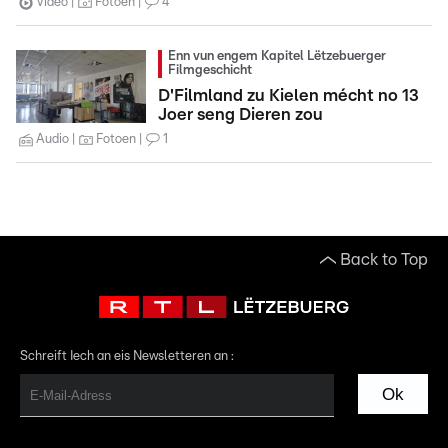
Video
Fotoen
4
Enn vun engem Kapitel Lëtzebuerger
Filmgeschicht
D'Filmland zu Kielen mécht no 13
Joer seng Dieren zou
Audio
Fotoen
1
Back to Top
Schreift Iech an eis Newsletteren an :
Ok