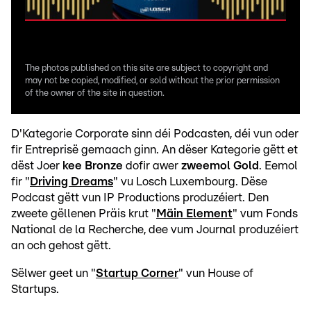
The photos published on this site are subject to copyright and
may not be copied, modified, or sold without the prior permission
of the owner of the site in question.
D'Kategorie Corporate sinn déi Podcasten, déi vun oder
fir Entreprisë gemaach ginn. An dëser Kategorie gëtt et
dëst Joer
kee Bronze
dofir awer
zweemol Gold
. Eemol
fir "
Driving Dreams
" vu Losch Luxembourg. Dëse
Podcast gëtt vun IP Productions produzéiert. Den
zweete gëllenen Präis krut "
Mäin Element
" vum Fonds
National de la Recherche, dee vum Journal produzéiert
an och gehost gëtt.
Sëlwer geet un "
Startup Corner
" vun House of
Startups.