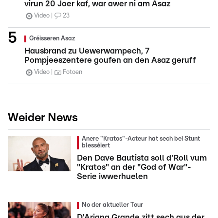
virun 20 Joer kaf, war awer ni am Asaz
Video
23
Gréisseren Asaz
Hausbrand zu Uewerwampech, 7
Pompjeeszentere goufen an den Asaz geruff
Video
Fotoen
Weider News
Anere "Kratos"-Acteur hat sech bei Stunt
blesséiert
Den Dave Bautista soll d'Roll vum
"Kratos" an der "God of War"-
Serie iwwerhuelen
No der aktueller Tour
D'Ariana Grande zitt sech aus der