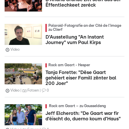
Ëffentlechkeet zeréck
Polaroid-Fotografie an der Cité de l'image
zu Clierf
D'Ausstellung "An Instant
Journey" vum Paul Kirps
Video
Rock am Gaart - Hesper
Tanja Forette: "Dëse Gaart
gehéiert eiser Famill zënter bal
200 Joer"
Video
Fotoen
0
Rock am Gaart – zu Gousseldeng
Jeff Elcheroth: "De Gaart war fir
d’éischt do, duerno koum d’Haus"