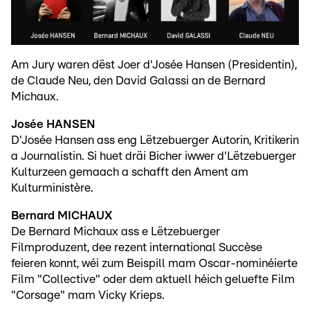
Am Jury waren dëst Joer d'Josée Hansen (Presidentin),
de Claude Neu, den David Galassi an de Bernard
Michaux.
Josée HANSEN
D'Josée Hansen ass eng Lëtzebuerger Autorin, Kritikerin
a Journalistin. Si huet dräi Bicher iwwer d'Lëtzebuerger
Kulturzeen gemaach a schafft den Ament am
Kulturministère.
Bernard MICHAUX
De Bernard Michaux ass e Lëtzebuerger
Filmproduzent, dee rezent international Succèse
feieren konnt, wéi zum Beispill mam Oscar-nominéierte
Film "Collective" oder dem aktuell héich geluefte Film
"Corsage" mam Vicky Krieps.