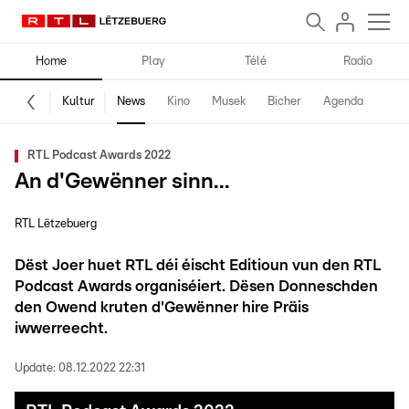
Home
Play
Télé
Radio
Kultur
News
Kino
Musek
Bicher
Agenda
RTL Podcast Awards 2022
An d'Gewënner sinn...
RTL Lëtzebuerg
Dëst Joer huet RTL déi éischt Editioun vun den RTL
Podcast Awards organiséiert. Dësen Donneschden
den Owend kruten d'Gewënner hire Präis
iwwerreecht.
Update:
08.12.2022 22:31