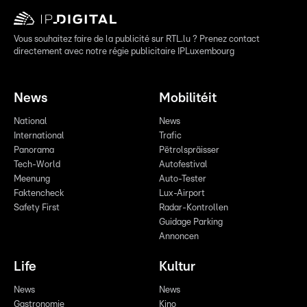
Vous souhaitez faire de la publicité sur RTL.lu ? Prenez contact
directement avec notre régie publicitaire IPLuxembourg
News
Mobilitéit
National
News
International
Trafic
Panorama
Pëtrolspräisser
Tech-World
Autofestival
Meenung
Auto-Tester
Faktencheck
Lux-Airport
Safety First
Radar-Kontrollen
Guidage Parking
Annoncen
Life
Kultur
News
News
Gastronomie
Kino