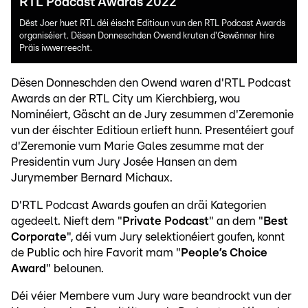
RTL Podcast Awards 2022
Dëst Joer huet RTL déi éischt Editioun vun den RTL Podcast Awards
organiséiert. Dësen Donneschden Owend kruten d'Gewënner hire
Präis iwwerreecht.
Dësen Donneschden den Owend waren d'RTL Podcast
Awards an der RTL City um Kierchbierg, wou
Nominéiert, Gäscht an de Jury zesummen d'Zeremonie
vun der éischter Editioun erlieft hunn. Presentéiert gouf
d'Zeremonie vum Marie Gales zesumme mat der
Presidentin vum Jury Josée Hansen an dem
Jurymember Bernard Michaux.
D'RTL Podcast Awards goufen an dräi Kategorien
agedeelt. Nieft dem "
Private Podcast
" an dem "
Best
Corporate
", déi vum Jury selektionéiert goufen, konnt
de Public och hire Favorit mam "
People’s Choice
Award
" belounen.
Déi véier Membere vum Jury ware beandrockt vun der