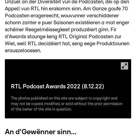
Unzuel an der Diversitéit vun de Podcasten, déi op den
Appell vun RTL hin erakomm sinn. Am Ganze goufe 70
Podcasten eragereecht, wouvunner verschiddener
schonn zanter e puer Saisonen existéieren a mat enger
schéiner Reegelméissegkeet produzéiert ginn. Fir
d'Awards stounge keng RTL Original Podcasten zur
Wiel, well RTL decidéiert hat, seng eege Produktiounen
erauszeloossen.
RTL Podcast Awards 2022 (8.12.22)
The photos published on this site are subject to copyright and
may not be copied, modified, or sold without the prior permission
of the owner of the site in question.
An d'Gewënner sinn...