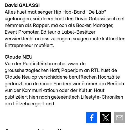
David GALASSI
Alles huet mat senger Hip Hop-Band "De Läb"
ugefaangen, säitdeem huet den David Galassi sech net
nëmmen als Rapper, mä och als Booker, Manager,
Event Promoter, Editeur a Label-Besëtzer
verwierklecht an ass zu engem sougenannte kulturellen
Entrepreneur mutéiert.
Claude NEU
Vun der Publicitéitsbranche iwwer de
groussherzoglechen Haff, Paperjam an RTL huet de
Claude Neu op verschiddene berufflechen Hochzäite
gedanzt, ma de roude Fuedem war ëmmer am Beräich
vun der Kommunikatioun oder der Kultur. Haut
publizéiert hien nach geleeëntlech Lifestyle-Chroniken
am Lëtzebuerger Land.