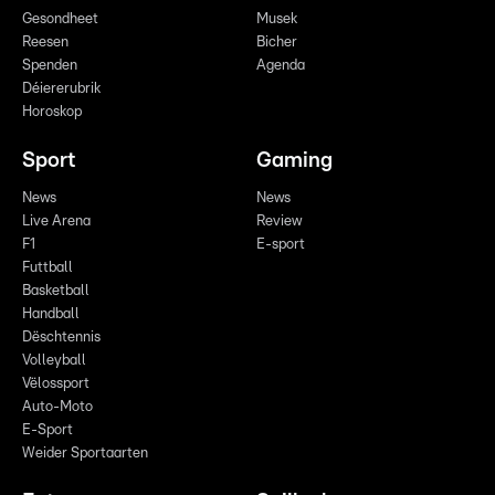
Gesondheet
Musek
Reesen
Bicher
Spenden
Agenda
Déiererubrik
Horoskop
Sport
Gaming
News
News
Live Arena
Review
F1
E-sport
Futtball
Basketball
Handball
Dëschtennis
Volleyball
Vëlossport
Auto-Moto
E-Sport
Weider Sportaarten