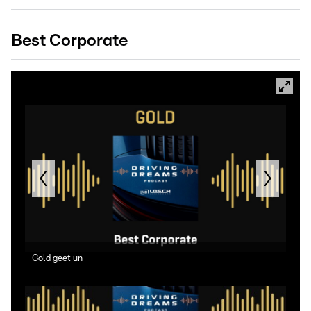
Best Corporate
Gold geet un
Gold