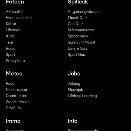
Fotoen
Spilleck
Aktualitéit
Allgemengwëssen
Events a Fester
Musek Quiz
Kultur
Geo Quiz
Lifestyle
Kräizwuerträtsel
Auto
Sproochespill
Télé
Quiz vum Mount
Radio
Déiere Quiz
Sport
Sport Quiz
Pressphoto
Meteo
Jobs
Radar
Jobdag
Nidderschléi
Moovijob
Quantitéiten
Lifelong Learning
Wandvitessen
CityClim
Immo
Info