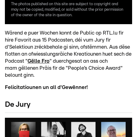
The photos published on this site are subject to copyright and
may not be copied, modified, or sold without the prior permission
of the owner of the site in question.
Wärend e puer Wochen konnt de Public op RTL.lu fir
hire Favorit aus 15 Podcasten, déi vum Jury fir
d'Selektioun zréckbehale gi sinn, ofstëmmen. Aus dëse
flotten an ofwiesslungsräiche Kreatiounen huet sech de
Podcast "
Gëlle Fro
" duerchgesat an ass och
mam gëllenen Präis fir de "People’s Choice Award"
belount ginn.
Felicitatiounen un all d'Gewënner!
De Jury