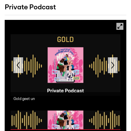
Private Podcast
Gold geet un
Sëlw