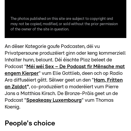
The photos published on this site are subject to copyright and
may not be copied, modified, or sold without the prior permission
of the owner of the site in question.
An dëser Kategorie goufe Podcasten, déi vu
Privatpersoune produzéiert ginn oder keng kommerziell
Inhalter hunn, belount. Déi éischte Plaz beleet de
Podcast "
Méi wéi Sex – De Podcast fir Mënsche mat
engem Kierper
" vum Elie Gottlieb, deen och op Radio
Ara diffuséiert gëtt. Sëlwer geet un den "
Ham, Fritten
an Zaldot
"
, co-produzéiert a moderéiert vum Pierre
Jans a Matthias Kirsch. De Bronze-Präis geet un de
Podcast "
Speakeasy Luxembourg
" vum Thomas
Koenig.
People's choice