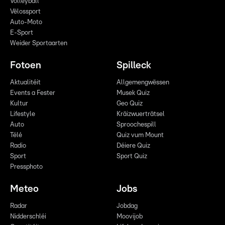
Volleyball
Vëlossport
Auto-Moto
E-Sport
Weider Sportaarten
Fotoen
Spilleck
Aktualitéit
Allgemengwëssen
Events a Fester
Musek Quiz
Kultur
Geo Quiz
Lifestyle
Kräizwuerträtsel
Auto
Sproochespill
Télé
Quiz vum Mount
Radio
Déiere Quiz
Sport
Sport Quiz
Pressphoto
Meteo
Jobs
Radar
Jobdag
Nidderschléi
Moovijob