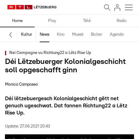
Home
Play
Télé
Radio
Kultur
News
Kino
Musek
Bicher
Agenda
Nei Campagne vu Richtung22 a Lëtz Rise Up
Déi Lëtzebuerger Kolonialgeschicht
soll opgeschafft ginn
Monica Camposeo
Déi lëtzebuergesch Kolonialgeschicht gëtt net
genuch ugeschwat. Dat fannen Richtung22 a Lëtz
Rise Up.
Update:
27.06.2021 20:43