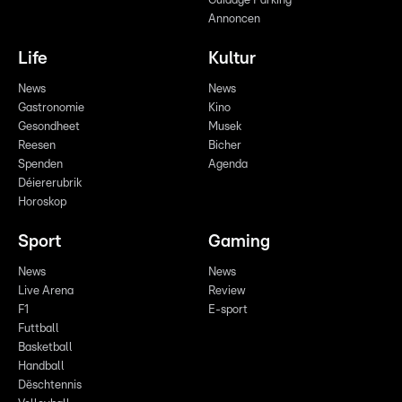
Guidage Parking
Annoncen
Life
Kultur
News
News
Gastronomie
Kino
Gesondheet
Musek
Reesen
Bicher
Spenden
Agenda
Déiererubrik
Horoskop
Sport
Gaming
News
News
Live Arena
Review
F1
E-sport
Futtball
Basketball
Handball
Dëschtennis