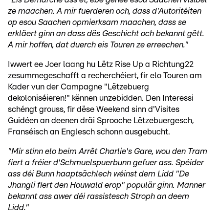
ze maachen. A mir fuerderen och, dass d'Autoritéiten
op esou Saachen opmierksam maachen, dass se
erkläert ginn an dass dës Geschicht och bekannt gëtt.
A mir hoffen, dat duerch eis Touren ze erreechen."
Iwwert ee Joer laang hu Lëtz Rise Up a Richtung22
zesummegeschafft a recherchéiert, fir elo Touren am
Kader vun der Campagne "Lëtzebuerg
dekoloniséieren!" kënnen unzebidden. Den Interessi
schéngt grouss, fir dëse Weekend sinn d'Visites
Guidéen an deenen dräi Sprooche Lëtzebuergesch,
Franséisch an Englesch schonn ausgebucht.
"Mir stinn elo beim Arrêt Charlie's Gare, wou den Tram
fiert a fréier d'Schmuelspuerbunn gefuer ass. Spéider
ass déi Bunn haaptsächlech wéinst dem Lidd "De
Jhangli fiert den Houwald erop" populär ginn. Manner
bekannt ass awer déi rassistesch Stroph an deem
Lidd."