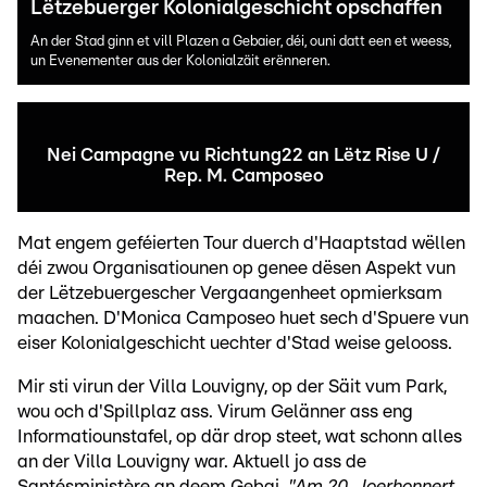
Lëtzebuerger Kolonialgeschicht opschaffen
An der Stad ginn et vill Plazen a Gebaier, déi, ouni datt een et weess,
un Evenementer aus der Kolonialzäit erënneren.
Nei Campagne vu Richtung22 an Lëtz Rise U /
Rep. M. Camposeo
Mat engem geféierten Tour duerch d'Haaptstad wëllen
déi zwou Organisatiounen op genee dësen Aspekt vun
der Lëtzebuergescher Vergaangenheet opmierksam
maachen. D'Monica Camposeo huet sech d'Spuere vun
eiser Kolonialgeschicht uechter d'Stad weise gelooss.
Mir sti virun der Villa Louvigny, op der Säit vum Park,
wou och d'Spillplaz ass. Virum Gelänner ass eng
Informatiounstafel, op där drop steet, wat schonn alles
an der Villa Louvigny war. Aktuell jo ass de
Santésministère an deem Gebai.
"Am 20. Joerhonnert