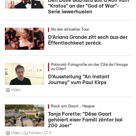
Den Dave Bautista soll d'Roll vum
"Kratos" an der "God of War"-
Serie iwwerhuelen
No der aktueller Tour
D'Ariana Grande zitt sech aus der
Ëffentlechkeet zeréck
Polaroid-Fotografie an der Cité de l'image
zu Clierf
D'Ausstellung "An Instant
Journey" vum Paul Kirps
Video
Rock am Gaart - Hesper
Tanja Forette: "Dëse Gaart
gehéiert eiser Famill zënter bal
200 Joer"
Video
Fotoen
0