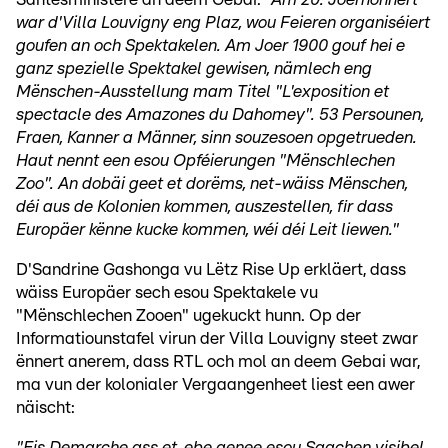
war d'Villa Louvigny eng Plaz, wou Feieren organiséiert
goufen an och Spektakelen. Am Joer 1900 gouf hei e
ganz spezielle Spektakel gewisen, nämlech eng
Mënschen-Ausstellung mam Titel "L'exposition et
spectacle des Amazones du Dahomey". 53 Persounen,
Fraen, Kanner a Männer, sinn souzesoen opgetrueden.
Haut nennt een esou Opféierungen "Mënschlechen
Zoo". An dobäi geet et dorëms, net-wäiss Mënschen,
déi aus de Kolonien kommen, auszestellen, fir dass
Europäer kënne kucke kommen, wéi déi Leit liewen."
D'Sandrine Gashonga vu Lëtz Rise Up erkläert, dass
wäiss Europäer sech esou Spektakele vu
"Mënschlechen Zooen" ugekuckt hunn. Op der
Informatiounstafel virun der Villa Louvigny steet zwar
ënnert anerem, dass RTL och mol an deem Gebai war,
ma vun der kolonialer Vergaangenheet liest een awer
näischt:
"Eis Demarche ass et, ebe genee esou Saachen visibel