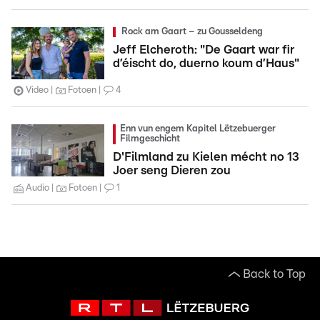
Rock am Gaart – zu Gousseldeng
Jeff Elcheroth: "De Gaart war fir
d’éischt do, duerno koum d’Haus"
Video
Fotoen
4
Enn vun engem Kapitel Lëtzebuerger
Filmgeschicht
D'Filmland zu Kielen mécht no 13
Joer seng Dieren zou
Audio
Fotoen
1
Back to Top