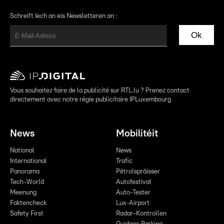
Schreift Iech an eis Newsletteren an :
Ok
Vous souhaitez faire de la publicité sur RTL.lu ? Prenez contact
directement avec notre régie publicitaire IPLuxembourg
News
Mobilitéit
National
News
International
Trafic
Panorama
Pëtrolspräisser
Tech-World
Autofestival
Meenung
Auto-Tester
Faktencheck
Lux-Airport
Safety First
Radar-Kontrollen