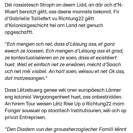
Déi rassistesch Stroph an deem Lidd, an där och d'N-
Wuert benotzt gëtt, ass deene mannste bekannt. Fir
d'Gabrielle Taillefert vu Richtung22 gëtt
d'Kolonialgeschicht hei am Land net genuch
opgeschafft.
"Ech mengen och net, dass d'Léisung ass, et ganz
ewech ze loossen. Ech mengen d'Léisung ass et grad,
ze kontextualiséieren an ze soen, dass et existéiert
huet. Well et einfach net ze erwänen, mécht d'Saach
och net méi visibel. An halt soen, wéisou et net Ok ass,
dat matzesangen."
Dass Lëtzebuerg genee wéi aner europäesch Länner
eng kolonial Vergaangenheet huet, ass onbestridden.
An hirem Tour weisen Lëtz Rise Up a Richtung22 mam
Fanger souwuel op staatlech Institutiounen, wéi och op
privat Entreprisen.
"Den Diadem vun der groussherzoglecher Famill kënnt