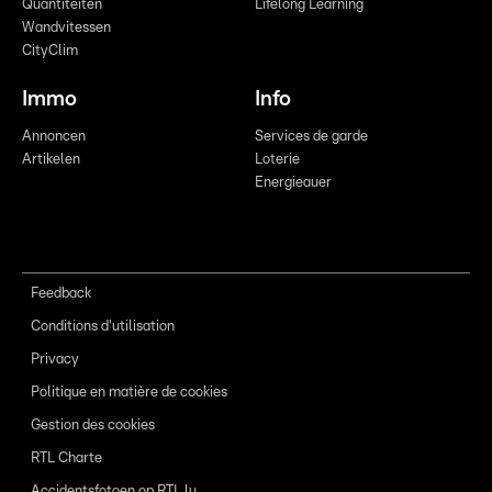
Quantitéiten
Lifelong Learning
Wandvitessen
CityClim
Immo
Info
Annoncen
Services de garde
Artikelen
Loterie
Energieauer
Feedback
Conditions d'utilisation
Privacy
Politique en matière de cookies
Gestion des cookies
RTL Charte
Accidentsfotoen op RTL.lu