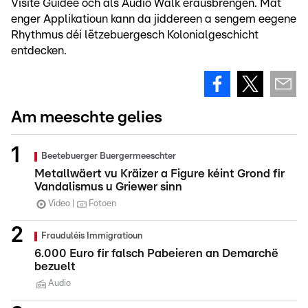
Visite Guidée och als Audio Walk erausbréngen. Mat
enger Applikatioun kann da jiddereen a sengem eegene
Rhythmus déi lëtzebuergesch Kolonialgeschicht
entdecken.
Am meeschte gelies
Beetebuerger Buergermeeschter
Metallwäert vu Kräizer a Figure kéint Grond fir
Vandalismus u Griewer sinn
Video
Fotoen
Frauduléis Immigratioun
6.000 Euro fir falsch Pabeieren an Demarchë
bezuelt
Audio