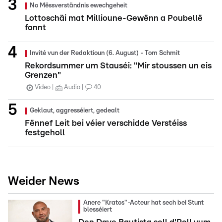
No Mëssverständnis ewechgeheit
Lottoschäi mat Millioune-Gewënn a Poubellë
fonnt
Invité vun der Redaktioun (6. August) - Tom Schmit
Rekordsummer um Stauséi: "Mir stoussen un eis
Grenzen"
Video
Audio
40
Geklaut, aggresséiert, gedealt
Fënnef Leit bei véier verschidde Verstéiss
festgeholl
Weider News
Anere "Kratos"-Acteur hat sech bei Stunt
blesséiert