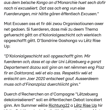
aus dem belsche Kongo an d'Monarchie huet sech dofir
nach ni excuséiert. Dat ass och eng vun eise
Fuerderungen, mir hätte gären ëffentlech Excusen."
Mat Excusen ass et fir déi zwou Organisatiounen awer
net gedoen. Si fuerderen, dass méi zu deem Thema
gefuerscht gëtt an d'Kolonialgeschicht och wierklech
opgeschafft gëtt. D'Sandrine Gashonga vu Lëtz Rise
Up:
"D'Kolonialgeschicht soll opgeschafft ginn. Mir
fuerderen och, dass et op der Uni Lëtzebuerg e ganzt
Departement dozou soll ginn an net nëmmen eng Plaz
fir en Doktorand, wéi et elo ass. Respektiv wéi et
eréischt am Joer 2020 entscheet gouf. Ausserdeem
muss och d'Finanzplaz duerchliicht ginn."
Duerch d'Recherchen an d'Campagne "Lëtzebuerg
dekoloniséieren!" soll en ëffentlechen Debat lancéiert
ginn. Am Summer wëlle
Richtung22
a
Lëtz Rise Up
hir