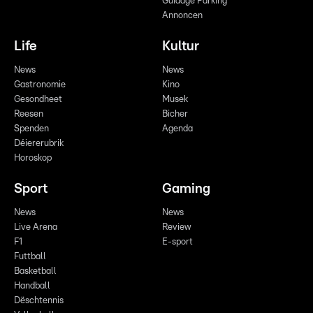
Guidage Parking
Annoncen
Life
Kultur
News
News
Gastronomie
Kino
Gesondheet
Musek
Reesen
Bicher
Spenden
Agenda
Déiererubrik
Horoskop
Sport
Gaming
News
News
Live Arena
Review
F1
E-sport
Futtball
Basketball
Handball
Dëschtennis