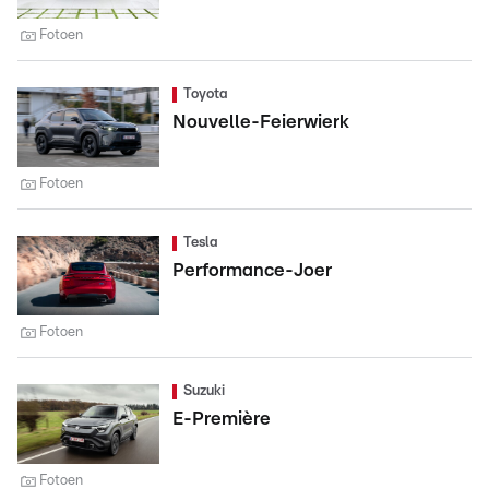
Fotoen
Toyota
Nouvelle-Feierwierk
Fotoen
Tesla
Performance-Joer
Fotoen
Suzuki
E-Première
Fotoen