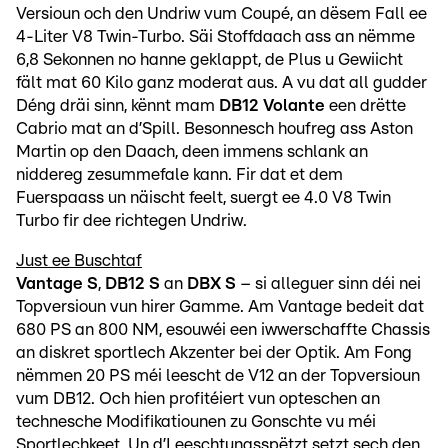
Versioun och den Undriw vum Coupé, an dësem Fall ee
4-Liter V8 Twin-Turbo. Säi Stoffdaach ass an nëmme
6,8 Sekonnen no hanne geklappt, de Plus u Gewiicht
fält mat 60 Kilo ganz moderat aus. A vu dat all gudder
Déng dräi sinn, kënnt mam
DB12 Volante
een drëtte
Cabrio mat an d’Spill. Besonnesch houfreg ass Aston
Martin op den Daach, deen immens schlank an
niddereg zesummefale kann. Fir dat et dem
Fuerspaass un näischt feelt, suergt ee 4.0 V8 Twin
Turbo fir dee richtegen Undriw.
Just ee Buschtaf
Vantage S
,
DB12 S
an
DBX S
– si alleguer sinn déi nei
Topversioun vun hirer Gamme. Am Vantage bedeit dat
680 PS an 800 NM, esouwéi een iwwerschaffte Chassis
an diskret sportlech Akzenter bei der Optik. Am Fong
nëmmen 20 PS méi leescht de V12 an der Topversioun
vum DB12. Och hien profitéiert vun opteschen an
technesche Modifikatiounen zu Gonschte vu méi
Sportlechkeet. Un d’Leeschtungsspëtzt setzt sech den