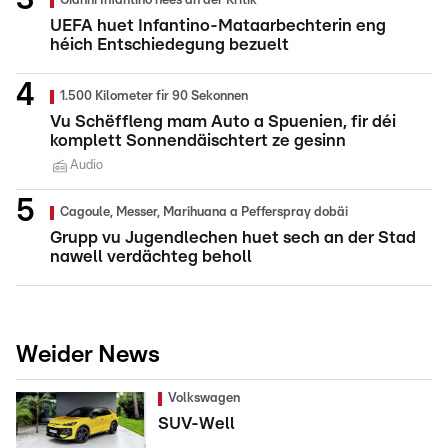
Gianni Infantino nees an der Kritik
UEFA huet Infantino-Mataarbechterin eng
héich Entschiedegung bezuelt
1.500 Kilometer fir 90 Sekonnen
Vu Schëffleng mam Auto a Spuenien, fir déi
komplett Sonnendäischtert ze gesinn
Audio
Cagoule, Messer, Marihuana a Pefferspray dobäi
Grupp vu Jugendlechen huet sech an der Stad
nawell verdächteg beholl
Weider News
Volkswagen
SUV-Well