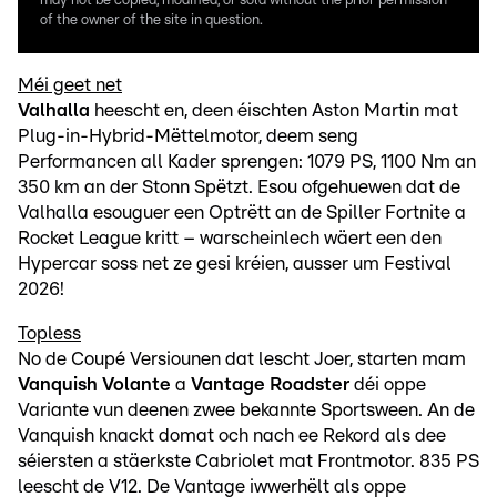
may not be copied, modified, or sold without the prior permission
of the owner of the site in question.
Méi geet net
Valhalla
heescht en, deen éischten Aston Martin mat
Plug-in-Hybrid-Mëttelmotor, deem seng
Performancen all Kader sprengen: 1079 PS, 1100 Nm an
350 km an der Stonn Spëtzt. Esou ofgehuewen dat de
Valhalla esouguer een Optrëtt an de Spiller Fortnite a
Rocket League kritt – warscheinlech wäert een den
Hypercar soss net ze gesi kréien, ausser um Festival
2026!
Topless
No de Coupé Versiounen dat lescht Joer, starten mam
Vanquish Volante
a
Vantage Roadster
déi oppe
Variante vun deenen zwee bekannte Sportsween. An de
Vanquish knackt domat och nach ee Rekord als dee
séiersten a stäerkste Cabriolet mat Frontmotor. 835 PS
leescht de V12. De Vantage iwwerhëlt als oppe