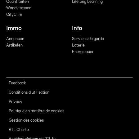
Quantitéiten
Lifelong Learning
Wandvitessen
CityClim
Immo
Info
Annoncen
Services de garde
Artikelen
Loterie
Energieauer
Feedback
Conditions d'utilisation
Privacy
Politique en matière de cookies
Gestion des cookies
RTL Charte