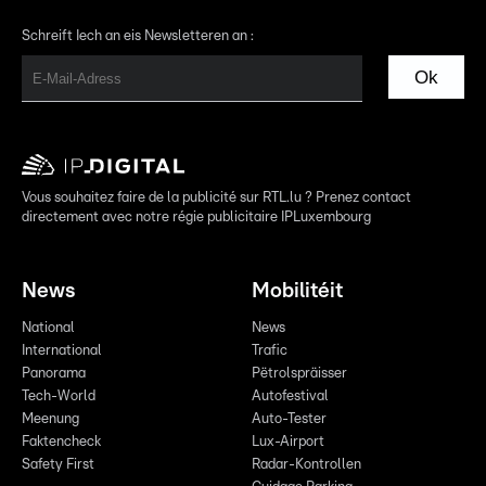
Schreift Iech an eis Newsletteren an :
Ok
Vous souhaitez faire de la publicité sur RTL.lu ? Prenez contact
directement avec notre régie publicitaire IPLuxembourg
News
Mobilitéit
National
News
International
Trafic
Panorama
Pëtrolspräisser
Tech-World
Autofestival
Meenung
Auto-Tester
Faktencheck
Lux-Airport
Safety First
Radar-Kontrollen