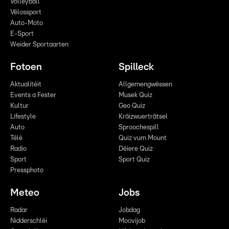
Volleyball
Vëlossport
Auto-Moto
E-Sport
Weider Sportaarten
Fotoen
Spilleck
Aktualitéit
Allgemengwëssen
Events a Fester
Musek Quiz
Kultur
Geo Quiz
Lifestyle
Kräizwuerträtsel
Auto
Sproochespill
Télé
Quiz vum Mount
Radio
Déiere Quiz
Sport
Sport Quiz
Pressphoto
Meteo
Jobs
Radar
Jobdag
Nidderschléi
Moovijob