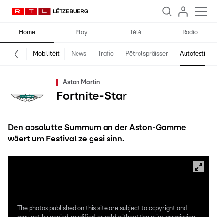
Home
Play
Télé
Radio
Mobilitéit
News
Trafic
Pëtrolspräisser
Autofestival
Aston Martin
Fortnite-Star
Den absolutte Summum an der Aston-Gamme
wäert um Festival ze gesi sinn.
The photos published on this site are subject to copyright and