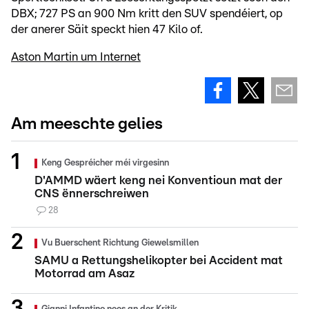
DBX; 727 PS an 900 Nm kritt den SUV spendéiert, op
der anerer Säit speckt hien 47 Kilo of.
Aston Martin um Internet
Am meeschte gelies
Keng Gespréicher méi virgesinn
D'AMMD wäert keng nei Konventioun mat der
CNS ënnerschreiwen
28
Vu Buerschent Richtung Giewelsmillen
SAMU a Rettungshelikopter bei Accident mat
Motorrad am Asaz