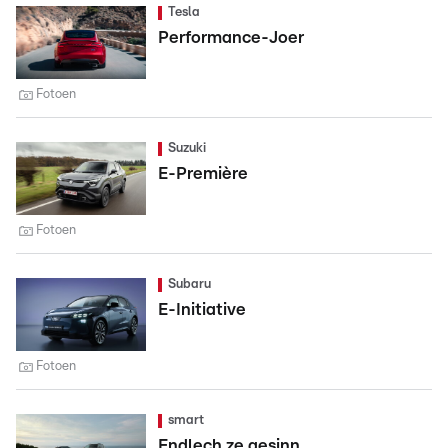
Tesla
Performance-Joer
Fotoen
Suzuki
E-Première
Fotoen
Subaru
E-Initiative
Fotoen
smart
Endlech ze gesinn