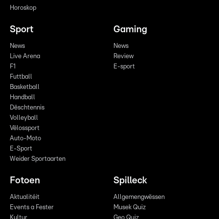
Horoskop
Sport
Gaming
News
News
Live Arena
Review
F1
E-sport
Futtball
Basketball
Handball
Dëschtennis
Volleyball
Vëlossport
Auto-Moto
E-Sport
Weider Sportaarten
Fotoen
Spilleck
Aktualitéit
Allgemengwëssen
Events a Fester
Musek Quiz
Kultur
Geo Quiz