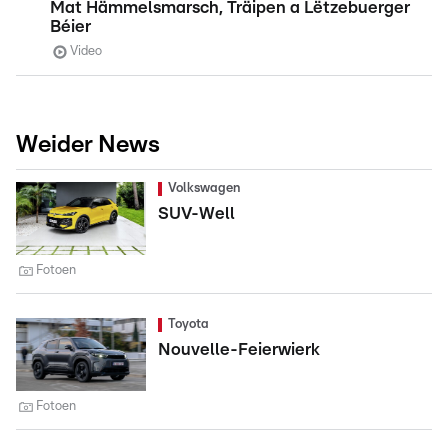
Mat Hämmelsmarsch, Träipen a Lëtzebuerger
Béier
Video
Weider News
Volkswagen
SUV-Well
Fotoen
Toyota
Nouvelle-Feierwierk
Fotoen