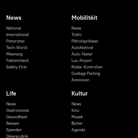
News
Mobilitéit
National
News
International
Trafic
Panorama
Pëtrolspräisser
Tech-World
Autofestival
Meenung
Auto-Tester
Faktencheck
Lux-Airport
Safety First
Radar-Kontrollen
Guidage Parking
Annoncen
Life
Kultur
News
News
Gastronomie
Kino
Gesondheet
Musek
Reesen
Bicher
Spenden
Agenda
Déiererubrik