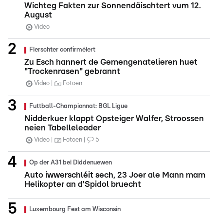
Wichteg Fakten zur Sonnendäischtert vum 12.
August
Video
Fierschter confirméiert
Zu Esch hannert de Gemengenatelieren huet
"Trockenrasen" gebrannt
Video
Fotoen
Futtball-Championnat: BGL Ligue
Nidderkuer klappt Opsteiger Walfer, Stroossen
neien Tabelleleader
Video
Fotoen
5
Op der A31 bei Diddenuewen
Auto iwwerschléit sech, 23 Joer ale Mann mam
Helikopter an d'Spidol bruecht
Luxembourg Fest am Wisconsin