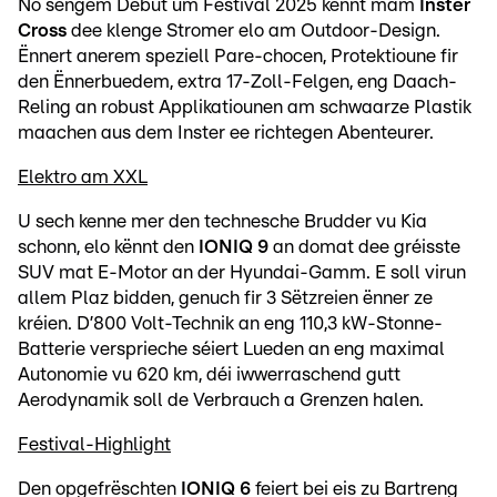
No sengem Debut um Festival 2025 kënnt mam
Inster
Cross
dee klenge Stromer elo am Outdoor-Design.
Ënnert anerem speziell Pare-chocen, Protektioune fir
den Ënnerbuedem, extra 17-Zoll-Felgen, eng Daach-
Reling an robust Applikatiounen am schwaarze Plastik
maachen aus dem Inster ee richtegen Abenteurer.
Elektro am XXL
U sech kenne mer den technesche Brudder vu Kia
schonn, elo kënnt den
IONIQ 9
an domat dee gréisste
SUV mat E-Motor an der Hyundai-Gamm. E soll virun
allem Plaz bidden, genuch fir 3 Sëtzreien ënner ze
kréien. D’800 Volt-Technik an eng 110,3 kW-Stonne-
Batterie versprieche séiert Lueden an eng maximal
Autonomie vu 620 km, déi iwwerraschend gutt
Aerodynamik soll de Verbrauch a Grenzen halen.
Festival-Highlight
Den opgefrëschten
IONIQ 6
feiert bei eis zu Bartreng