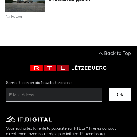
Fotoen
Back to Top
Schreift Iech an eis Newsletteren an :
Ok
Vous souhaitez faire de la publicité sur RTL.lu ? Prenez contact
directement avec notre régie publicitaire IPLuxembourg