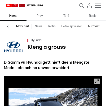
Home
Play
Télé
Radio
Mobilitéit
News
Trafic
Pëtrolspräisser
Autofestival
Hyundai
Kleng a grouss
D’Gamm vu Hyundai gëtt nieft deem klengste
Modell elo och no uewen erweidert.