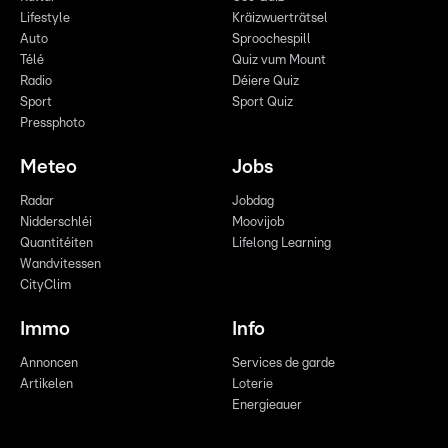
Lifestyle
Kräizwuerträtsel
Auto
Sproochespill
Télé
Quiz vum Mount
Radio
Déiere Quiz
Sport
Sport Quiz
Pressphoto
Meteo
Jobs
Radar
Jobdag
Nidderschléi
Moovijob
Quantitéiten
Lifelong Learning
Wandvitessen
CityClim
Immo
Info
Annoncen
Services de garde
Artikelen
Loterie
Energieauer