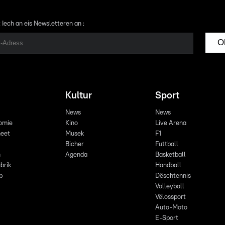
 Iech an eis Newsletteren an :
O
Kultur
Sport
News
News
omie
Kino
Live Arena
eet
Musek
F1
Bicher
Futtball
n
Agenda
Basketball
brik
Handball
p
Dëschtennis
Volleyball
Vëlossport
Auto-Moto
E-Sport