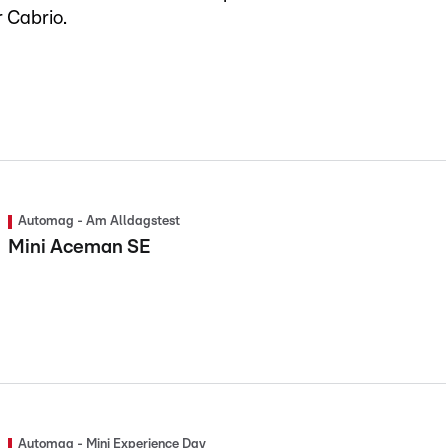
r Cabrio.
Automag - Am Alldagstest
Mini Aceman SE
Automag - Mini Experience Day