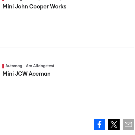
Mini John Cooper Works
Automag - Am Alldagstest
Mini JCW Aceman