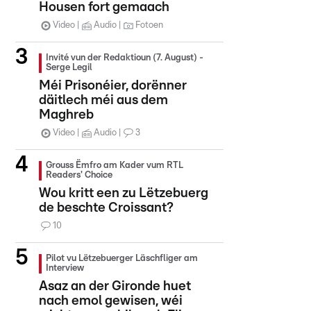
Housen fort gemaach
Video
Audio
Fotoen
Invité vun der Redaktioun (7. August) -
Serge Legil
Méi Prisonéier, dorënner
däitlech méi aus dem
Maghreb
Video
Audio
3
Grouss Ëmfro am Kader vum RTL
Readers' Choice
Wou kritt een zu Lëtzebuerg
de beschte Croissant?
10
Pilot vu Lëtzebuerger Läschfliger am
Interview
Asaz an der Gironde huet
nach emol gewisen, wéi