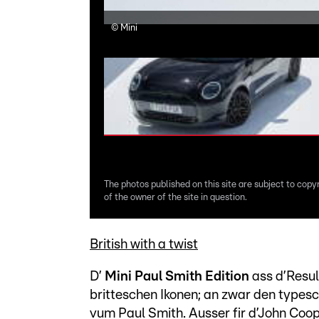
©
Mini
The photos published on this site are subject to copy
of the owner of the site in question.
British with a twist
D’
Mini Paul Smith Edition
ass d’Resu
britteschen Ikonen; an zwar den types
vum Paul Smith. Ausser fir d’John Coop