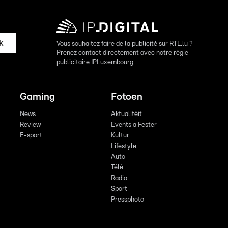
k
Vous souhaitez faire de la publicité sur RTL.lu ?
Prenez contact directement avec notre régie
publicitaire IPLuxembourg
Gaming
Fotoen
News
Aktualitéit
Review
Events a Fester
E-sport
Kultur
Lifestyle
Auto
Télé
Radio
Sport
Pressphoto