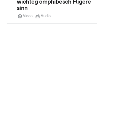
wichteg amphibesch Fligere
sinn
©
Mini
Video
Audio