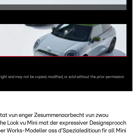
right and may not be copied, modified, or sold without the prior permission
ltat vun enger Zesummenaarbecht vun zwou
che Look vu Mini mat der expressiver Designsprooch
er Works-Modeller ass d’Spezialeditioun fir all Mini