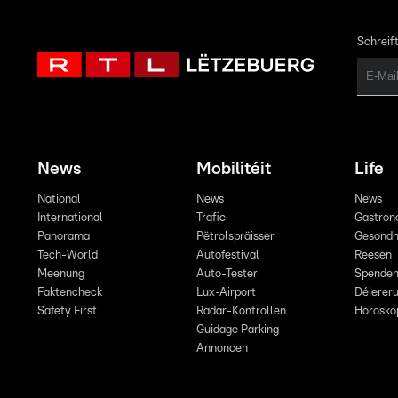
Schreift
News
Mobilitéit
Life
National
News
News
International
Trafic
Gastron
Panorama
Pëtrolspräisser
Gesondh
Tech-World
Autofestival
Reesen
Meenung
Auto-Tester
Spende
Faktencheck
Lux-Airport
Déiereru
Safety First
Radar-Kontrollen
Horosko
Guidage Parking
Annoncen