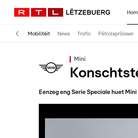
Hom
Mobilitéit
News
Trafic
Pëtrolspräisser
Mini
Konschtst
Eenzeg eng Serie Speciale huet Mini f