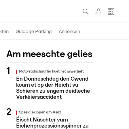
llen
Guidage Parking
Annoncen
Am meeschte gelies
Motorradschauffer huet net iwwerlieft
En Donneschdeg den Owend
koum et op der Héicht vu
Schieren zu engem déidleche
Verkéiersaccident
Spezialekippen am Asaz
Éischt Näschter vum
Eichenprozessionsspinner zu