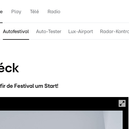
e
Play
Télé
Radio
Autofestival
Auto-Tester
Lux-Airport
Radar-Kontro
éck
ir de Festival um Start!