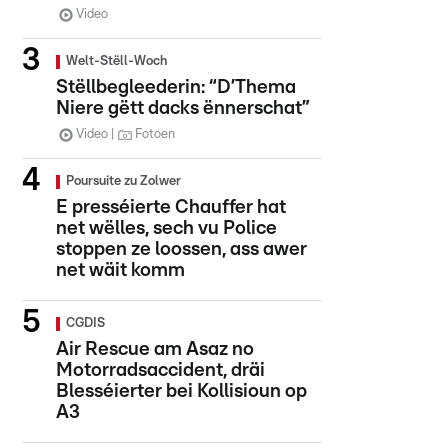
Video
Welt-Stëll-Woch
Stëllbegleederin: “D’Thema
Niere gëtt dacks ënnerschat”
Video
Fotoen
Poursuite zu Zolwer
E presséierte Chauffer hat
net wëlles, sech vu Police
stoppen ze loossen, ass awer
net wäit komm
CGDIS
Air Rescue am Asaz no
Motorradsaccident, dräi
Blesséierter bei Kollisioun op
A3