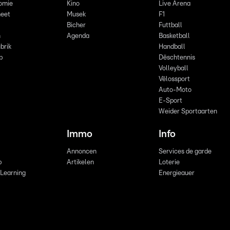
omie
Kino
Live Arena
eet
Musek
F1
Bicher
Futtball
n
Agenda
Basketball
brik
Handball
p
Dëschtennis
Volleyball
Vëlossport
Auto-Moto
E-Sport
Weider Sportaarten
Immo
Info
Annoncen
Services de garde
b
Artikelen
Loterie
 Learning
Energieauer