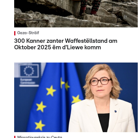
Gaza-Sträif
300 Kanner zanter Waffestëllstand am
Oktober 2025 ëm d'Liewe komm
Migratiounskris zu Ceuta