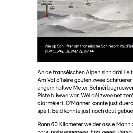
Vue op Schilifter am franséische Schiresort Val d'Is
©
PHILIPPE DESMAZES/AFP
An de franséischen Alpen sinn dräi Le
Am Val d'Isère goufen zwee Schifuerer
engem hallwe Meter Schnéi begruewen
Piste bliwwe war. Wéi déi zwee net ze
alarméiert. D'Männer konnte just duerch
spéit. Béid konnte just nach dout gebue
Ronn 60 Kilometer weider ass e Mann z
hors-piste ënnerwee. Eng zweet Perso