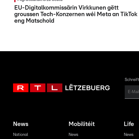
EU-Digitalkommissärin Virkkunen gëtt
groussen Tech-Konzernen wéi Meta an TikTok
eng Matschold
Schreift
News
Mobilitéit
Life
National
News
News