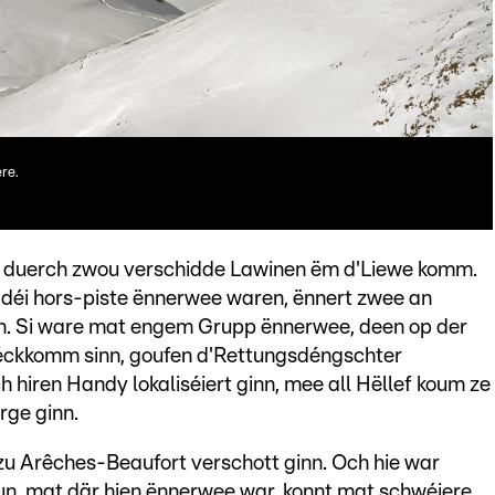
ère.
it duerch zwou verschidde Lawinen ëm d'Liewe komm.
 déi hors-piste ënnerwee waren, ënnert zwee an
. Si ware mat engem Grupp ënnerwee, deen op der
réckkomm sinn, goufen d'Rettungsdéngschter
 hiren Handy lokaliséiert ginn, mee all Hëllef koum ze
rge ginn.
u Arêches-Beaufort verschott ginn. Och hie war
un, mat där hien ënnerwee war, konnt mat schwéiere