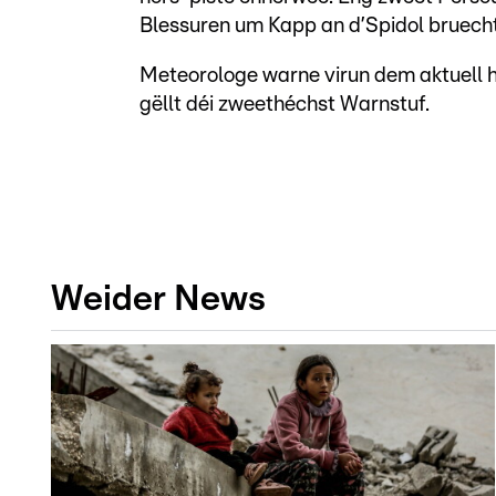
Blessuren um Kapp an d’Spidol bruecht
Meteorologe warne virun dem aktuell h
gëllt déi zweethéchst Warnstuf.
Weider News