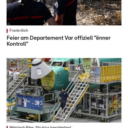
Frankräich
Feier am Departement Var offiziell "ënner
Kontroll"
Méiglech Rëss, Struktur beschiedegt