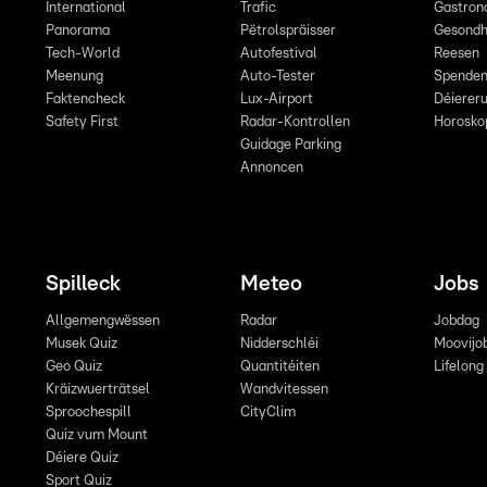
International
Trafic
Gastron
Panorama
Pëtrolspräisser
Gesondh
Tech-World
Autofestival
Reesen
Meenung
Auto-Tester
Spende
Faktencheck
Lux-Airport
Déiereru
Safety First
Radar-Kontrollen
Horosko
Guidage Parking
Annoncen
Spilleck
Meteo
Jobs
Allgemengwëssen
Radar
Jobdag
Musek Quiz
Nidderschléi
Moovijo
Geo Quiz
Quantitéiten
Lifelong
Kräizwuerträtsel
Wandvitessen
Sproochespill
CityClim
Quiz vum Mount
Déiere Quiz
Sport Quiz