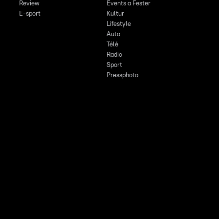
Review
Events a Fester
E-sport
Kultur
Lifestyle
Auto
Télé
Radio
Sport
Pressphoto