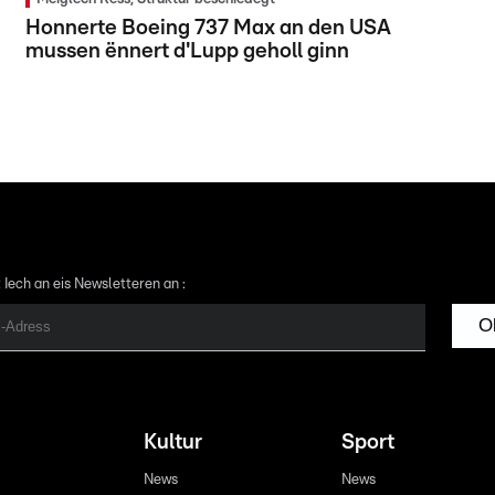
Honnerte Boeing 737 Max an den USA
mussen ënnert d'Lupp geholl ginn
 Iech an eis Newsletteren an :
O
Kultur
Sport
News
News