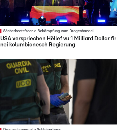
Sécherheetsfroen a Bekämpfung vum Drogenhandel
USA verspriechen Hëllef vu 1 Milliard Dollar fir
nei kolumbianesch Regierung
Drogeschmuggel a Schleiserband