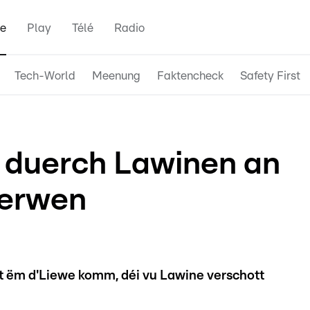
e
Play
Télé
Radio
Tech-World
Meenung
Faktencheck
Safety First
r duerch Lawinen an
uerwen
it ëm d'Liewe komm, déi vu Lawine verschott