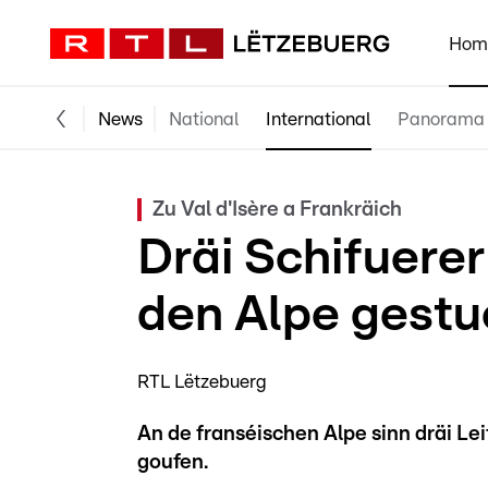
Hom
News
National
International
Panorama
Zu Val d'Isère a Frankräich
Dräi Schifuere
den Alpe gest
RTL Lëtzebuerg
An de franséischen Alpe sinn dräi Le
goufen.