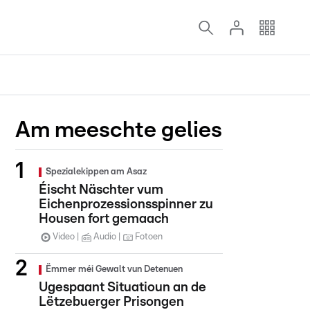
Am meeschte gelies
Spezialekippen am Asaz
Éischt Näschter vum
Eichenprozessionsspinner zu
Housen fort gemaach
Video
Audio
Fotoen
Ëmmer méi Gewalt vun Detenuen
Ugespaant Situatioun an de
Lëtzebuerger Prisongen