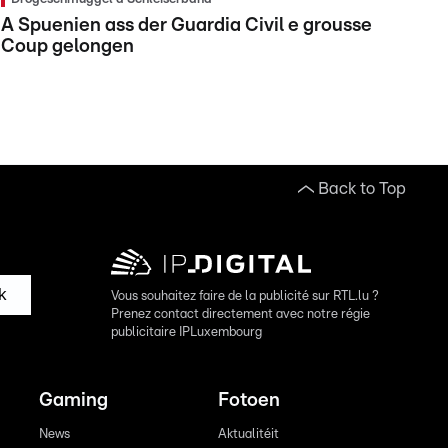
A Spuenien ass der Guardia Civil e grousse
Coup gelongen
Back to Top
k
Vous souhaitez faire de la publicité sur RTL.lu ?
Prenez contact directement avec notre régie
publicitaire IPLuxembourg
Gaming
Fotoen
News
Aktualitéit