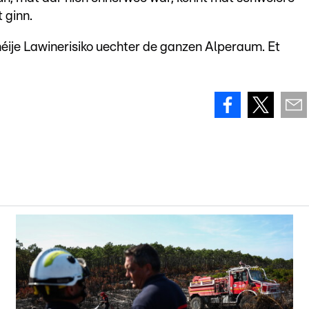
 ginn.
éije Lawinerisiko uechter de ganzen Alperaum. Et