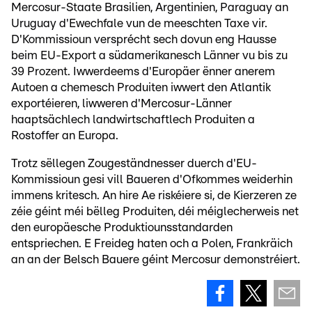
Mercosur-Staate Brasilien, Argentinien, Paraguay an
Uruguay d'Ewechfale vun de meeschten Taxe vir.
D'Kommissioun versprécht sech dovun eng Hausse
beim EU-Export a südamerikanesch Länner vu bis zu
39 Prozent. Iwwerdeems d'Europäer ënner anerem
Autoen a chemesch Produiten iwwert den Atlantik
exportéieren, liwweren d'Mercosur-Länner
haaptsächlech landwirtschaftlech Produiten a
Rostoffer an Europa.
Trotz sëllegen Zougeständnesser duerch d'EU-
Kommissioun gesi vill Baueren d'Ofkommes weiderhin
immens kritesch. An hire Ae riskéiere si, de Kierzeren ze
zéie géint méi bëlleg Produiten, déi méiglecherweis net
den europäesche Produktiounsstandarden
entspriechen. E Freideg haten och a Polen, Frankräich
an an der Belsch Bauere géint Mercosur demonstréiert.