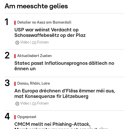
Am meeschte gelies
Detailer no Asaz am Bamerdall
USP war wéinst Verdacht op
Schosswaffebesëtz op der Plaz
Video
Fotoen
Aktualiséiert Zuelen
Statec passt Inflatiounsprognos däitlech no
ënnen un
Donau, Rhäin, Loire
An Europa dréchnen d’Flëss ëmmer méi aus,
mat Konsequenze fir Lëtzebuerg
Video
Fotoen
Opgepasst
CMCM mellt nei Phishing-Attack,