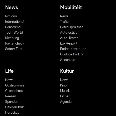
News
Mobilitéit
National
News
International
Trafic
Panorama
Pëtrolspräisser
Tech-World
Autofestival
Meenung
Auto-Tester
Faktencheck
Lux-Airport
Safety First
Radar-Kontrollen
Guidage Parking
Annoncen
Life
Kultur
News
News
Gastronomie
Kino
Gesondheet
Musek
Reesen
Bicher
Spenden
Agenda
Déiererubrik
Horoskop