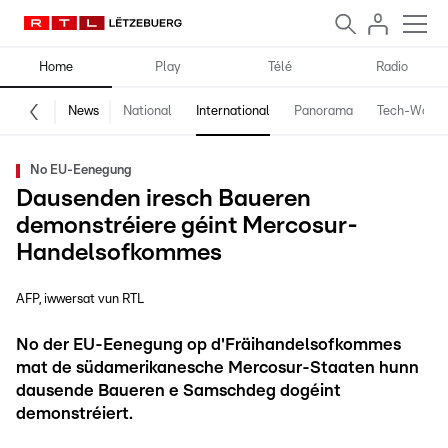
Home
Play
Télé
Radio
News
National
International
Panorama
Tech-World
No EU-Eenegung
Dausenden iresch Baueren
demonstréiere géint Mercosur-
Handelsofkommes
AFP, iwwersat vun RTL
No der EU-Eenegung op d'Fräihandelsofkommes
mat de südamerikanesche Mercosur-Staaten hunn
dausende Baueren e Samschdeg dogéint
demonstréiert.