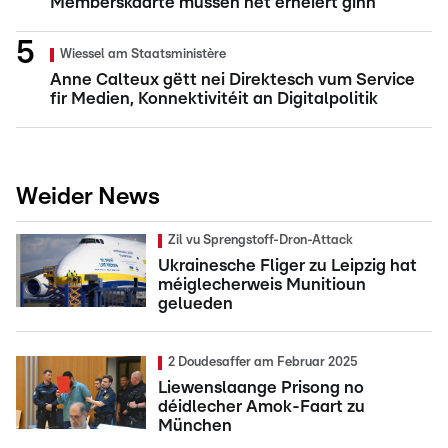
Memberskaarte mussen net erneiert ginn
Wiessel am Staatsministère
Anne Calteux gëtt nei Direktesch vum Service
fir Medien, Konnektivitéit an Digitalpolitik
Weider News
Zil vu Sprengstoff-Dron-Attack
Ukrainesche Fliger zu Leipzig hat
méiglecherweis Munitioun
gelueden
2 Doudesaffer am Februar 2025
Liewenslaange Prisong no
déidlecher Amok-Faart zu
München