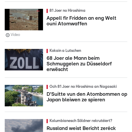
81 Joer no Hiroshima
Appell fir Fridden an eng Welt
ouni Atomwaffen
Video
Kokain a Lutschen
68 Joer ale Mann beim
Schmuggelen zu Düsseldorf
erwëscht
Och 81 Joer no Hiroshima an Nagasaki
D'Suitte vun den Atombommen op
Japan bleiwen ze spieren
Kolumbianesch Söldner rekrutéiert?
Russland weist Bericht zeréck