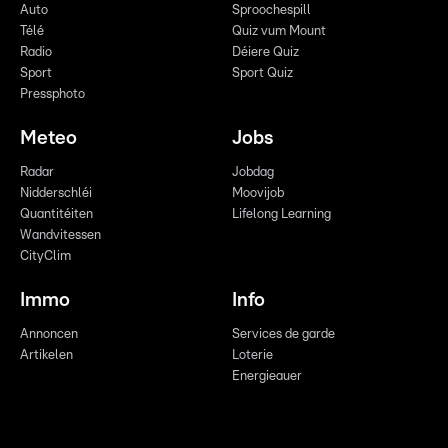
Auto
Sproochespill
Télé
Quiz vum Mount
Radio
Déiere Quiz
Sport
Sport Quiz
Pressphoto
Meteo
Jobs
Radar
Jobdag
Nidderschléi
Moovijob
Quantitéiten
Lifelong Learning
Wandvitessen
CityClim
Immo
Info
Annoncen
Services de garde
Artikelen
Loterie
Energieauer