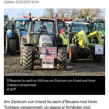
Update:
12.01.2026 10:04
D'Baueren hu sech zu Athlone am Zentrum vun Irland mat hiren
Traktere versammelt.
©
AFP
Am Zentrum vun Irland hu sech d'Bauere mat hiren
Traktere versammelt, un deene si Schëlder mat