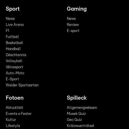
Sport
Gaming
News
News
Live Arena
Review
F1
E-sport
Futtball
Basketball
Handball
Dëschtennis
Volleyball
Vëlossport
Auto-Moto
E-Sport
Weider Sportaarten
Fotoen
Spilleck
Aktualitéit
Allgemengwëssen
Events a Fester
Musek Quiz
Kultur
Geo Quiz
Lifestyle
Kräizwuerträtsel