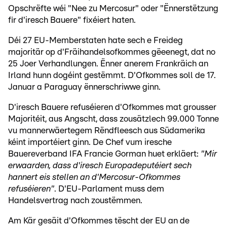
Opschrëfte wéi "Nee zu Mercosur" oder "Ënnerstëtzung
fir d'iresch Bauere" fixéiert haten.
Déi 27 EU-Memberstaten hate sech e Freideg
majoritär op d'Fräihandelsofkommes gëeenegt, dat no
25 Joer Verhandlungen. Ënner anerem Frankräich an
Irland hunn dogéint gestëmmt. D'Ofkommes soll de 17.
Januar a Paraguay ënnerschriwwe ginn.
D'iresch Bauere refuséieren d'Ofkommes mat grousser
Majoritéit, aus Angscht, dass zousätzlech 99.000 Tonne
vu mannerwäertegem Rëndfleesch aus Südamerika
kéint importéiert ginn. De Chef vum iresche
Bauereverband IFA Francie Gorman huet erkläert:
"Mir
erwaarden, dass d'iresch Europadeputéiert sech
hannert eis stellen an d'Mercosur-Ofkommes
refuséieren"
. D'EU-Parlament muss dem
Handelsvertrag nach zoustëmmen.
Am Kär gesäit d'Ofkommes tëscht der EU an de