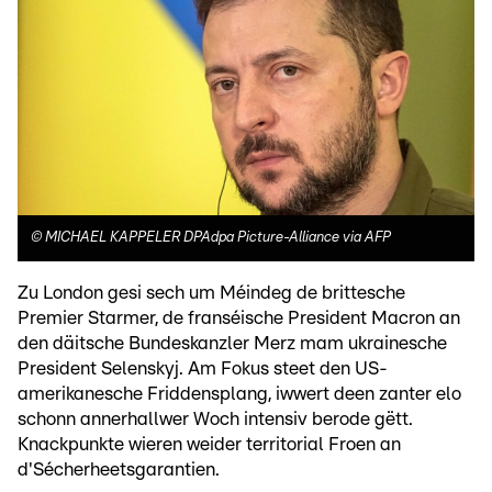
©
MICHAEL KAPPELER DPAdpa Picture-Alliance via AFP
Zu London gesi sech um Méindeg de brittesche
Premier Starmer, de franséische President Macron an
den däitsche Bundeskanzler Merz mam ukrainesche
President Selenskyj. Am Fokus steet den US-
amerikanesche Friddensplang, iwwert deen zanter elo
schonn annerhallwer Woch intensiv berode gëtt.
Knackpunkte wieren weider territorial Froen an
d'Sécherheetsgarantien.