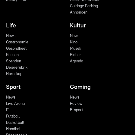
Guidage Parking
Annoncen
Life
Kultur
News
News
Gastronomie
Kino
Gesondheet
Musek
Reesen
Bicher
Spenden
Agenda
Déiererubrik
Horoskop
Sport
Gaming
News
News
Live Arena
Review
F1
E-sport
Futtball
Basketball
Handball