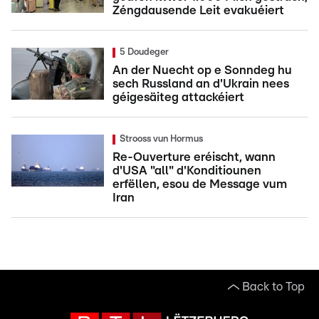
Zéngdausende Leit evakuéiert
5 Doudeger
An der Nuecht op e Sonndeg hu
sech Russland an d'Ukrain nees
géigesäiteg attackéiert
Strooss vun Hormus
Re-Ouverture eréischt, wann
d'USA "all" d'Konditiounen
erfëllen, esou de Message vum
Iran
Back to Top