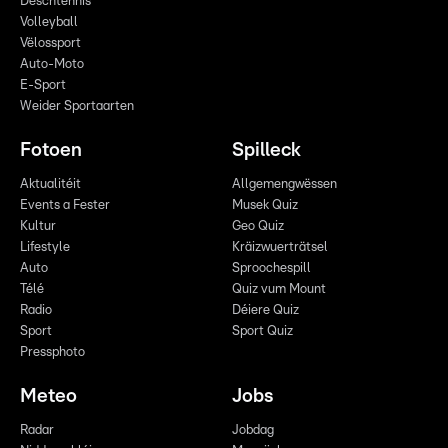
Dëschtennis
Volleyball
Vëlossport
Auto-Moto
E-Sport
Weider Sportaarten
Fotoen
Spilleck
Aktualitéit
Allgemengwëssen
Events a Fester
Musek Quiz
Kultur
Geo Quiz
Lifestyle
Kräizwuerträtsel
Auto
Sproochespill
Télé
Quiz vum Mount
Radio
Déiere Quiz
Sport
Sport Quiz
Pressphoto
Meteo
Jobs
Radar
Jobdag