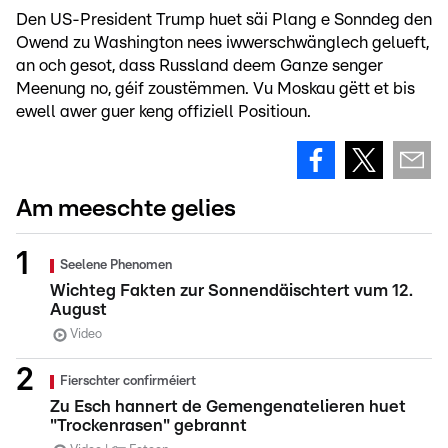
Den US-President Trump huet säi Plang e Sonndeg den
Owend zu Washington nees iwwerschwänglech gelueft,
an och gesot, dass Russland deem Ganze senger
Meenung no, géif zoustëmmen. Vu Moskau gëtt et bis
ewell awer guer keng offiziell Positioun.
Am meeschte gelies
Seelene Phenomen
Wichteg Fakten zur Sonnendäischtert vum 12.
August
Video
Fierschter confirméiert
Zu Esch hannert de Gemengenatelieren huet
"Trockenrasen" gebrannt