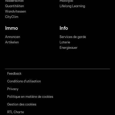
Nidderschléi
Moovijob
Quantitéiten
Lifelong Learning
Wandvitessen
CityClim
Immo
Info
Annoncen
Services de garde
Artikelen
Loterie
Energieauer
Feedback
Conditions d'utilisation
Privacy
Politique en matière de cookies
Gestion des cookies
RTL Charte