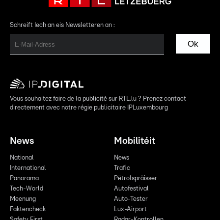
Schreift Iech an eis Newsletteren an :
Ok
Vous souhaitez faire de la publicité sur RTL.lu ? Prenez contact
directement avec notre régie publicitaire IPLuxembourg
News
Mobilitéit
National
News
International
Trafic
Panorama
Pëtrolspräisser
Tech-World
Autofestival
Meenung
Auto-Tester
Faktencheck
Lux-Airport
Safety First
Radar-Kontrollen