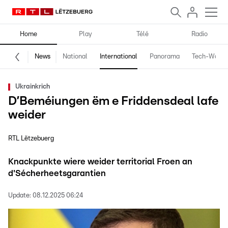
Home
Play
Télé
Radio
News
National
International
Panorama
Tech-World
Ukrainkrich
D’Beméiungen ëm e Friddensdeal lafe
weider
RTL Lëtzebuerg
Knackpunkte wiere weider territorial Froen an
d'Sécherheetsgarantien
Update:
08.12.2025 06:24