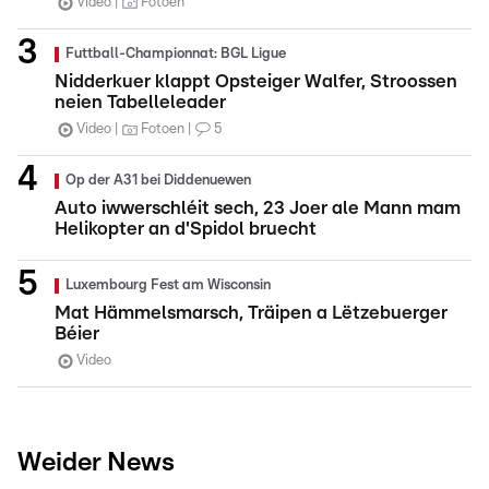
Video
Fotoen
Futtball-Championnat: BGL Ligue
Nidderkuer klappt Opsteiger Walfer, Stroossen
neien Tabelleleader
Video
Fotoen
5
Op der A31 bei Diddenuewen
Auto iwwerschléit sech, 23 Joer ale Mann mam
Helikopter an d'Spidol bruecht
Luxembourg Fest am Wisconsin
Mat Hämmelsmarsch, Träipen a Lëtzebuerger
Béier
Video
Weider News