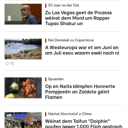
30 Joer no der Dot
Zu Las Vegas geet de Prozess
wéinst dem Mord um Rapper
Tupac Shakur un
Nei Donnéeë vu Copernicus
A Westeuropa war et am Juni an
am Juli esou waarm ewéi nach ni
10
Spuenien
Op en Neits kämpfen Honnerte
Pompjeeën an Zaldote géint
Flamen
Héchst Alarmstuf a China
Wéinst dem Taifun "Dolphin"
goufen iwwer 1.000 Flich gestrach,