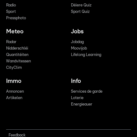
Radio
Déiere Quiz
Sport
Sport Quiz
Pressphoto
Meteo
Jobs
Radar
Jobdag
Nidderschléi
Moovijob
Quantitéiten
Lifelong Learning
Wandvitessen
CityClim
Immo
Info
Annoncen
Services de garde
Artikelen
Loterie
Energieauer
Feedback