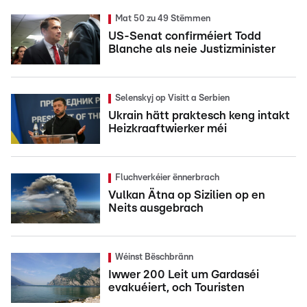
Mat 50 zu 49 Stëmmen
US-Senat confirméiert Todd
Blanche als neie Justizminister
Selenskyj op Visitt a Serbien
Ukrain hätt praktesch keng intakt
Heizkraaftwierker méi
Fluchverkéier ënnerbrach
Vulkan Ätna op Sizilien op en
Neits ausgebrach
Wéinst Bëschbränn
Iwwer 200 Leit um Gardaséi
evakuéiert, och Touristen