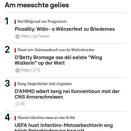
Am meeschte gelies
Nei Wäiprouf um Programm
Picadilly: Wäin- a Wënzerfest zu Briedemes
Video
Fotoen
Steet am Guinnessbuch vun de Weltrekorder
D'Betty Bromage ass déi eelste "Wing
Walkerin" op der Welt
Video
0
Keng Gespréicher méi virgesinn
D'AMMD wäert keng nei Konventioun mat der
CNS ënnerschreiwen
23
Gianni Infantino nees an der Kritik
UEFA huet Infantino-Mataarbechterin eng
héich Entschiedegung bezuelt