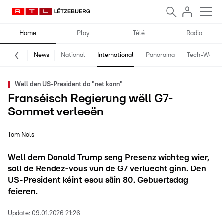
Home
Play
Télé
Radio
News
National
International
Panorama
Tech-World
Well den US-President do "net kann"
Franséisch Regierung wëll G7-
Sommet verleeën
Tom Nols
Well dem Donald Trump seng Presenz wichteg wier,
soll de Rendez-vous vun de G7 verluecht ginn. Den
US-President kéint esou säin 80. Gebuertsdag
feieren.
Update:
09.01.2026 21:26