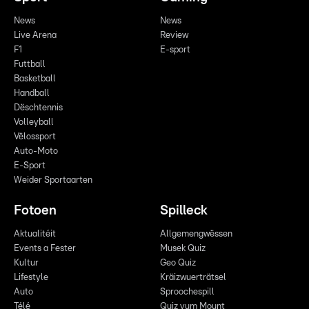
News
News
Live Arena
Review
F1
E-sport
Futtball
Basketball
Handball
Dëschtennis
Volleyball
Vëlossport
Auto-Moto
E-Sport
Weider Sportaarten
Fotoen
Spilleck
Aktualitéit
Allgemengwëssen
Events a Fester
Musek Quiz
Kultur
Geo Quiz
Lifestyle
Kräizwuerträtsel
Auto
Sproochespill
Télé
Quiz vum Mount