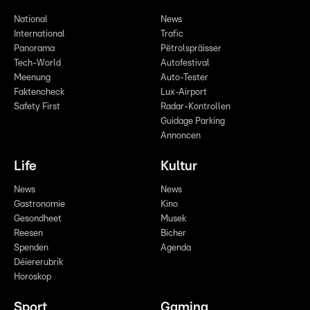
National
News
International
Trafic
Panorama
Pëtrolspräisser
Tech-World
Autofestival
Meenung
Auto-Tester
Faktencheck
Lux-Airport
Safety First
Radar-Kontrollen
Guidage Parking
Annoncen
Life
Kultur
News
News
Gastronomie
Kino
Gesondheet
Musek
Reesen
Bicher
Spenden
Agenda
Déiererubrik
Horoskop
Sport
Gaming