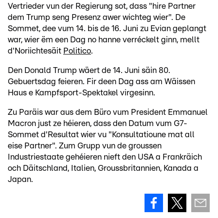
Vertrieder vun der Regierung sot, dass "hire Partner
dem Trump seng Presenz awer wichteg wier". De
Sommet, dee vum 14. bis de 16. Juni zu Evian geplangt
war, wier ëm een Dag no hanne verréckelt ginn, mellt
d'Noriichtesäit
Politico
.
Den Donald Trump wäert de 14. Juni säin 80.
Gebuertsdag feieren. Fir deen Dag ass am Wäissen
Haus e Kampfsport-Spektakel virgesinn.
Zu Paräis war aus dem Büro vum President Emmanuel
Macron just ze héieren, dass den Datum vum G7-
Sommet d'Resultat wier vu "Konsultatioune mat all
eise Partner". Zum Grupp vun de groussen
Industriestaate gehéieren nieft den USA a Frankräich
och Däitschland, Italien, Groussbritannien, Kanada a
Japan.