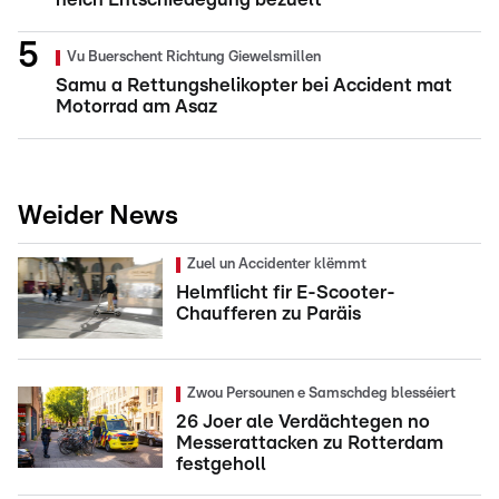
Vu Buerschent Richtung Giewelsmillen
Samu a Rettungshelikopter bei Accident mat
Motorrad am Asaz
Weider News
Zuel un Accidenter klëmmt
Helmflicht fir E-Scooter-
Chaufferen zu Paräis
Zwou Persounen e Samschdeg blesséiert
26 Joer ale Verdächtegen no
Messerattacken zu Rotterdam
festgeholl