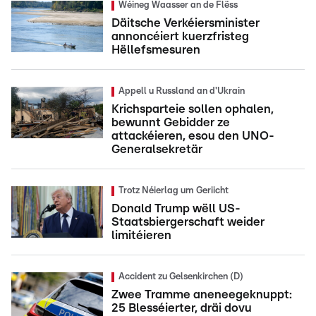
Wéineg Waasser an de Flëss
Däitsche Verkéiersminister
annoncéiert kuerzfristeg
Hëllefsmesuren
Appell u Russland an d'Ukrain
Krichsparteie sollen ophalen,
bewunnt Gebidder ze
attackéieren, esou den UNO-
Generalsekretär
Trotz Néierlag um Geriicht
Donald Trump wëll US-
Staatsbiergerschaft weider
limitéieren
Accident zu Gelsenkirchen (D)
Zwee Tramme aneneegeknuppt:
25 Blesséierter, dräi dovu