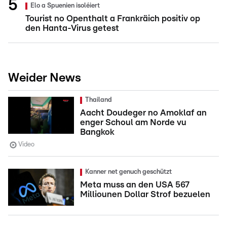
Elo a Spuenien isoléiert
Tourist no Openthalt a Frankräich positiv op
den Hanta-Virus getest
Weider News
Thailand
Aacht Doudeger no Amoklaf an
enger Schoul am Norde vu
Bangkok
Video
Kanner net genuch geschützt
Meta muss an den USA 567
Milliounen Dollar Strof bezuelen