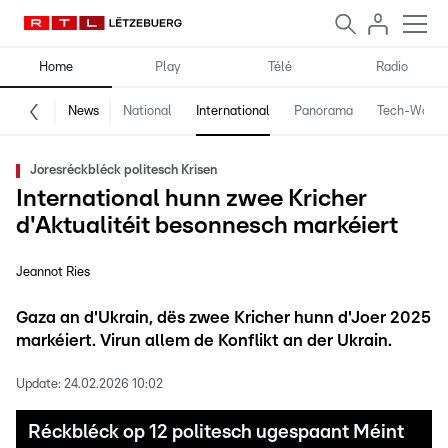
Home
Play
Télé
Radio
News
National
International
Panorama
Tech-World
Joresréckbléck politesch Krisen
International hunn zwee Kricher
d'Aktualitéit besonnesch markéiert
Jeannot Ries
Gaza an d'Ukrain, dës zwee Kricher hunn d'Joer 2025
markéiert. Virun allem de Konflikt an der Ukrain.
Update:
24.02.2026 10:02
Réckbléck op 12 politesch ugespaant Méint