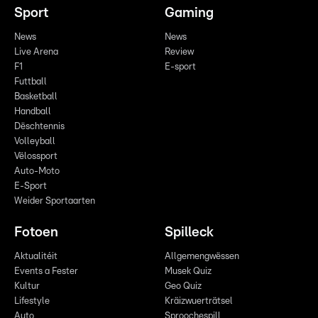
Sport
Gaming
News
News
Live Arena
Review
F1
E-sport
Futtball
Basketball
Handball
Dëschtennis
Volleyball
Vëlossport
Auto-Moto
E-Sport
Weider Sportaarten
Fotoen
Spilleck
Aktualitéit
Allgemengwëssen
Events a Fester
Musek Quiz
Kultur
Geo Quiz
Lifestyle
Kräizwuerträtsel
Auto
Sproochespill