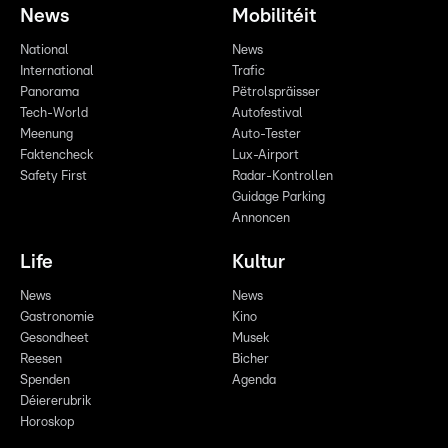
News
Mobilitéit
National
News
International
Trafic
Panorama
Pëtrolspräisser
Tech-World
Autofestival
Meenung
Auto-Tester
Faktencheck
Lux-Airport
Safety First
Radar-Kontrollen
Guidage Parking
Annoncen
Life
Kultur
News
News
Gastronomie
Kino
Gesondheet
Musek
Reesen
Bicher
Spenden
Agenda
Déiererubrik
Horoskop