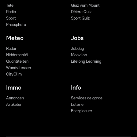
Télé
Quiz vum Mount
Radio
Déiere Quiz
Sport
Sport Quiz
Pressphoto
Meteo
Jobs
Radar
Jobdag
Nidderschléi
Moovijob
Quantitéiten
Lifelong Learning
Wandvitessen
CityClim
Immo
Info
Annoncen
Services de garde
Artikelen
Loterie
Energieauer