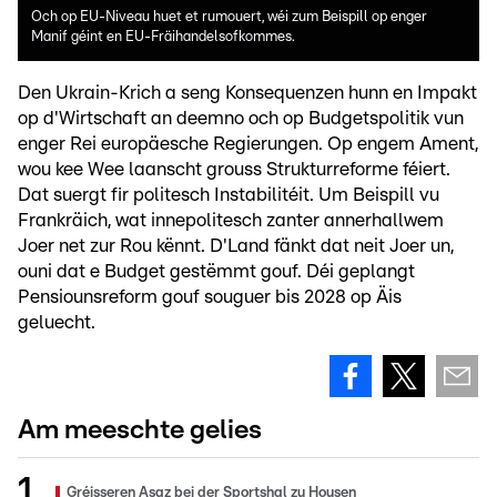
Och op EU-Niveau huet et rumouert, wéi zum Beispill op enger
Manif géint en EU-Fräihandelsofkommes.
Den Ukrain-Krich a seng Konsequenzen hunn en Impakt
op d'Wirtschaft an deemno och op Budgetspolitik vun
enger Rei europäesche Regierungen. Op engem Ament,
wou kee Wee laanscht grouss Strukturreforme féiert.
Dat suergt fir politesch Instabilitéit. Um Beispill vu
Frankräich, wat innepolitesch zanter annerhallwem
Joer net zur Rou kënnt. D'Land fänkt dat neit Joer un,
ouni dat e Budget gestëmmt gouf. Déi geplangt
Pensiounsreform gouf souguer bis 2028 op Äis
geluecht.
Am meeschte gelies
Gréisseren Asaz bei der Sportshal zu Housen