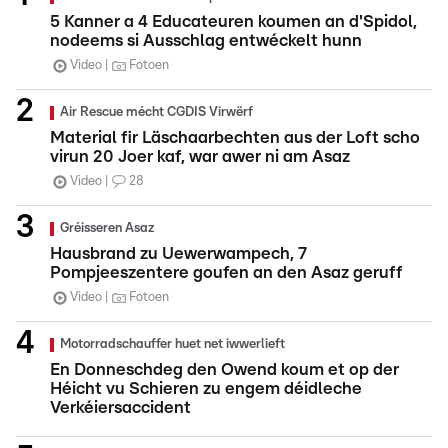
5 Kanner a 4 Educateuren koumen an d'Spidol,
nodeems si Ausschlag entwéckelt hunn
Video
Fotoen
Air Rescue mécht CGDIS Virwërf
Material fir Läschaarbechten aus der Loft scho
virun 20 Joer kaf, war awer ni am Asaz
Video
28
Gréisseren Asaz
Hausbrand zu Uewerwampech, 7
Pompjeeszentere goufen an den Asaz geruff
Video
Fotoen
Motorradschauffer huet net iwwerlieft
En Donneschdeg den Owend koum et op der
Héicht vu Schieren zu engem déidleche
Verkéiersaccident