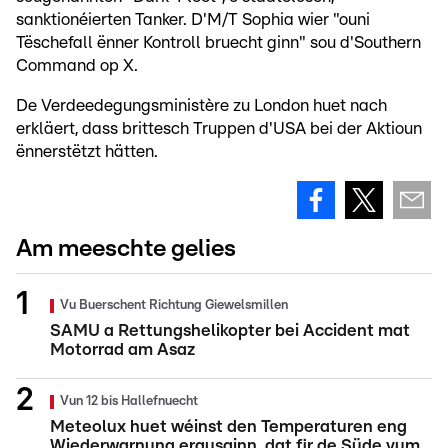
sanktionéierten Tanker. D'M/T Sophia wier "ouni
Tëschefall ënner Kontroll bruecht ginn" sou d'Southern
Command op X.
De Verdeedegungsministère zu London huet nach
erkläert, dass brittesch Truppen d'USA bei der Aktioun
ënnerstëtzt hätten.
Am meeschte gelies
Vu Buerschent Richtung Giewelsmillen
SAMU a Rettungshelikopter bei Accident mat
Motorrad am Asaz
Vun 12 bis Hallefnuecht
Meteolux huet wéinst den Temperaturen eng
Wiederwarnung erausginn, dat fir de Süde vum