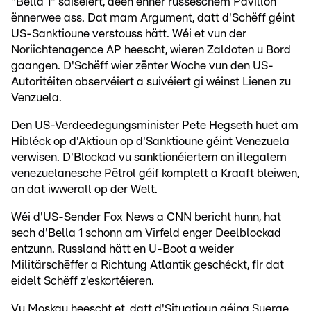
"Bella 1" saiséiert, deen ënner russeschem Pavillon
ënnerwee ass. Dat mam Argument, datt d'Schëff géint
US-Sanktioune verstouss hätt. Wéi et vun der
Noriichtenagence AP heescht, wieren Zaldoten u Bord
gaangen. D'Schëff wier zënter Woche vun den US-
Autoritéiten observéiert a suivéiert gi wéinst Lienen zu
Venzuela.
Den US-Verdeedegungsminister Pete Hegseth huet am
Hibléck op d'Aktioun op d'Sanktioune géint Venezuela
verwisen. D'Blockad vu sanktionéiertem an illegalem
venezuelanesche Pëtrol géif komplett a Kraaft bleiwen,
an dat iwwerall op der Welt.
Wéi d'US-Sender Fox News a CNN bericht hunn, hat
sech d'Bella 1 schonn am Virfeld enger Deelblockad
entzunn. Russland hätt en U-Boot a weider
Militärschëffer a Richtung Atlantik geschéckt, fir dat
eidelt Schëff z'eskortéieren.
Vu Moskau heescht et, datt d'Situatioun géing Suerge