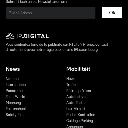
Schreift Iech an eis Newsletteren an :
Ok
Vous souhaitez faire de la publicité sur RTL.lu ? Prenez contact
directement avec notre régie publicitaire IPLuxembourg
News
Mobilitéit
National
News
International
Trafic
Panorama
Pëtrolspräisser
Tech-World
Autofestival
Meenung
Auto-Tester
Faktencheck
Lux-Airport
Safety First
Radar-Kontrollen
Guidage Parking
Annoncen