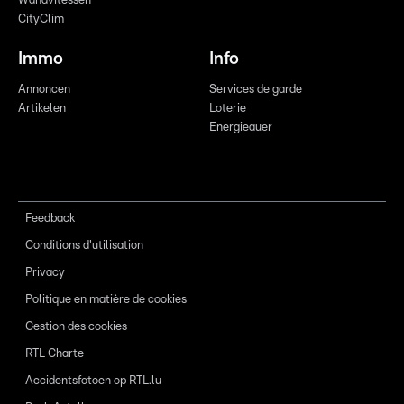
Wandvitessen
CityClim
Immo
Info
Annoncen
Services de garde
Artikelen
Loterie
Energieauer
Feedback
Conditions d'utilisation
Privacy
Politique en matière de cookies
Gestion des cookies
RTL Charte
Accidentsfotoen op RTL.lu