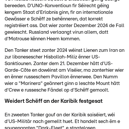
bereeden. D'UNO-Konventioun fir Séirecht géing
kengem Staat d'Erlabnis ginn, fir an internationale
Gewässer e Schëff ze behënneren, dat korrekt
registréiert ass. Dat wier zanter Dezember 2024 de Fall
gewiescht. Russland verlaangt virun allem, datt
d'Matrouse kënnen Heem kommen.
Den Tanker steet zanter 2024 wéinst Lienen zum Iran an
zur libanesescher Hisbollah-Miliz ënner US-
Sanktiounen. Zanter dem 21. Dezember hätt d'US-
Garde-Côte en dowéinst am Viséier, ma zanterhier wier
en ënner russeschem Pavillon ënnerwee. Den Numm
wier a "Marinera" geännert ginn a leschte Mount hätt
d'Crew e russesche Fändel op d'Schëff gemoolt.
Weidert Schëff an der Karibik festgesat
En zweeten Tanker gouf an der Karibik saiséiert, wéi
d'US-Militär nach gemellt huet. Et handelt sech ëm e
sougenannten "Dark-Fleet", e staatelosen,