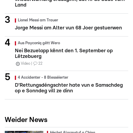
Land
Lionel Messi am Trauer
Jorge Messi am Alter vun 68 Joer gestuerwen
Aus Payconiq gëtt Wero
Nei Bezuelapp kënnt den 1. September op
Lëtzebuerg
Video
22
4 Accidenter - 8 Blesséierter
D'Rettungsdéngschter hate vun e Samschdeg
op e Sonndeg vill ze dinn
Weider News
Héchst Alarmstuf a China