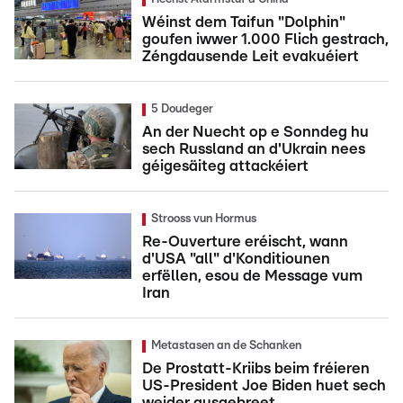
Wéinst dem Taifun "Dolphin"
goufen iwwer 1.000 Flich gestrach,
Zéngdausende Leit evakuéiert
5 Doudeger
An der Nuecht op e Sonndeg hu
sech Russland an d'Ukrain nees
géigesäiteg attackéiert
Strooss vun Hormus
Re-Ouverture eréischt, wann
d'USA "all" d'Konditiounen
erfëllen, esou de Message vum
Iran
Metastasen an de Schanken
De Prostatt-Kriibs beim fréieren
US-President Joe Biden huet sech
weider ausgebreet