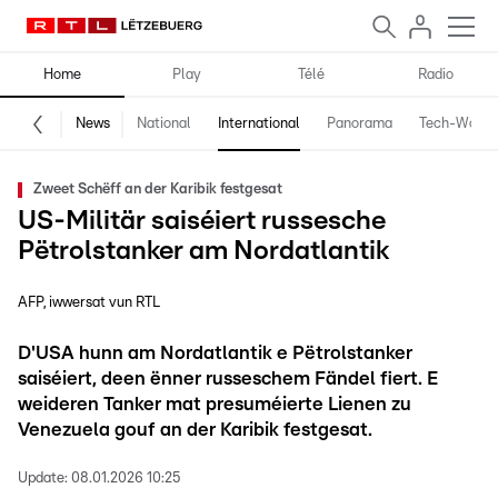
Home
Play
Télé
Radio
News
National
International
Panorama
Tech-World
Zweet Schëff an der Karibik festgesat
US-Militär saiséiert russesche
Pëtrolstanker am Nordatlantik
AFP, iwwersat vun RTL
D'USA hunn am Nordatlantik e Pëtrolstanker
saiséiert, deen ënner russeschem Fändel fiert. E
weideren Tanker mat presuméierte Lienen zu
Venezuela gouf an der Karibik festgesat.
Update:
08.01.2026 10:25