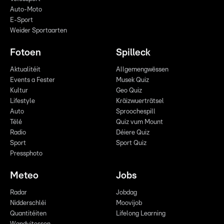
Auto-Moto
E-Sport
Weider Sportaarten
Fotoen
Spilleck
Aktualitéit
Allgemengwëssen
Events a Fester
Musek Quiz
Kultur
Geo Quiz
Lifestyle
Kräizwuerträtsel
Auto
Sproochespill
Télé
Quiz vum Mount
Radio
Déiere Quiz
Sport
Sport Quiz
Pressphoto
Meteo
Jobs
Radar
Jobdag
Nidderschléi
Moovijob
Quantitéiten
Lifelong Learning