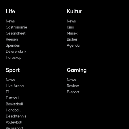
Life
Kultur
News
News
Gastronomie
Kino
Gesondheet
Musek
Reesen
Bicher
Spenden
Agenda
Déiererubrik
Horoskop
Sport
Gaming
News
News
Live Arena
Review
F1
E-sport
Futtball
Basketball
Handball
Dëschtennis
Volleyball
Vëlossport