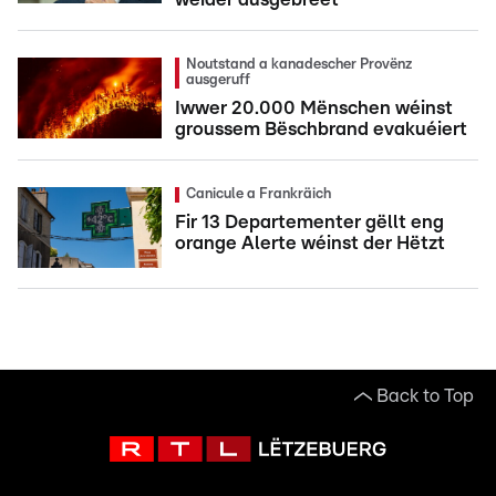
Noutstand a kanadescher Provënz
ausgeruff
Iwwer 20.000 Mënschen wéinst
groussem Bëschbrand evakuéiert
Canicule a Frankräich
Fir 13 Departementer gëllt eng
orange Alerte wéinst der Hëtzt
Back to Top