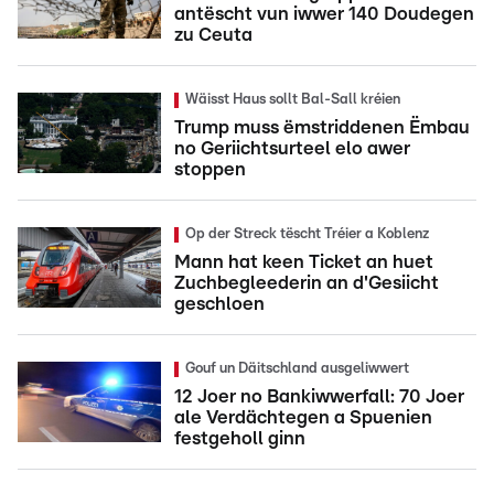
antëscht vun iwwer 140 Doudegen
zu Ceuta
Wäisst Haus sollt Bal-Sall kréien
Trump muss ëmstriddenen Ëmbau
no Geriichtsurteel elo awer
stoppen
Op der Streck tëscht Tréier a Koblenz
Mann hat keen Ticket an huet
Zuchbegleederin an d'Gesiicht
geschloen
Gouf un Däitschland ausgeliwwert
12 Joer no Bankiwwerfall: 70 Joer
ale Verdächtegen a Spuenien
festgeholl ginn