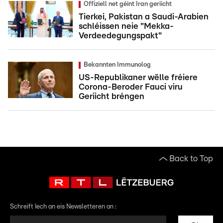
Offiziell net géint Iran geriicht
Tierkei, Pakistan a Saudi-Arabien
schléissen neie "Mekka-
Verdeedegungspakt"
Bekannten Immunolog
US-Republikaner wëlle fréiere
Corona-Beroder Fauci viru
Geriicht bréngen
Back to Top
Schreift Iech an eis Newsletteren an :