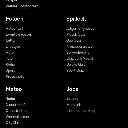
E-Sport
Weider Sportaarten
Fotoen
Spilleck
Aktualitéit
Allgemengwëssen
Events a Fester
Musek Quiz
Kultur
Geo Quiz
Lifestyle
Kräizwuerträtsel
Auto
Sproochespill
Télé
Quiz vum Mount
Radio
Déiere Quiz
Sport
Sport Quiz
Pressphoto
Meteo
Jobs
Radar
Jobdag
Nidderschléi
Moovijob
Quantitéiten
Lifelong Learning
Wandvitessen
CityClim