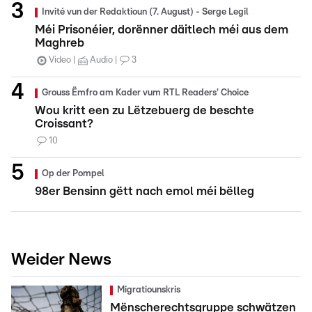
Invité vun der Redaktioun (7. August) - Serge Legil
Méi Prisonéier, dorënner däitlech méi aus dem
Maghreb
Video
Audio
3
Grouss Ëmfro am Kader vum RTL Readers' Choice
Wou kritt een zu Lëtzebuerg de beschte
Croissant?
10
Op der Pompel
98er Bensinn gëtt nach emol méi bëlleg
Weider News
Migratiounskris
Mënscherechtsgruppe schwätzen