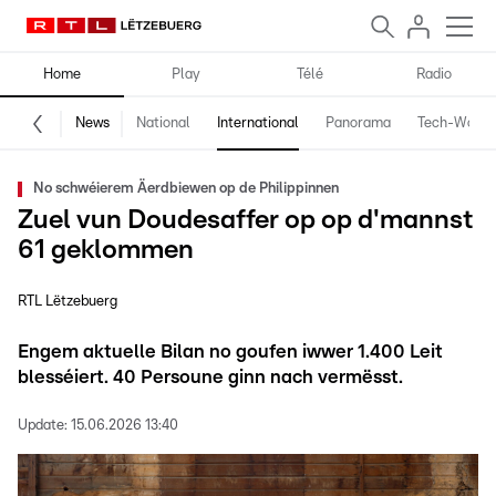
Home
Play
Télé
Radio
News
National
International
Panorama
Tech-World
No schwéierem Äerdbiewen op de Philippinnen
Zuel vun Doudesaffer op op d'mannst
61 geklommen
RTL Lëtzebuerg
Engem aktuelle Bilan no goufen iwwer 1.400 Leit
blesséiert. 40 Persoune ginn nach vermësst.
Update:
15.06.2026 13:40