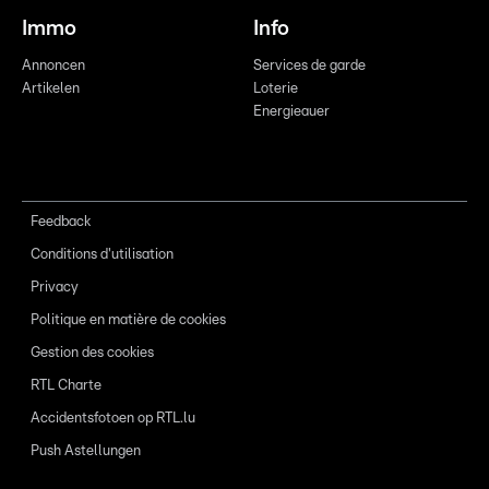
Immo
Info
Annoncen
Services de garde
Artikelen
Loterie
Energieauer
Feedback
Conditions d'utilisation
Privacy
Politique en matière de cookies
Gestion des cookies
RTL Charte
Accidentsfotoen op RTL.lu
Push Astellungen