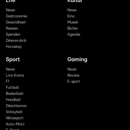
Life
Kultur
News
News
Gastronomie
Kino
Gesondheet
Musek
Reesen
Bicher
Spenden
Agenda
Déiererubrik
Horoskop
Sport
Gaming
News
News
Live Arena
Review
F1
E-sport
Futtball
Basketball
Handball
Dëschtennis
Volleyball
Vëlossport
Auto-Moto