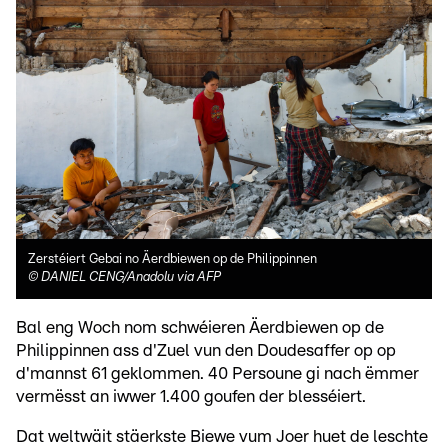
Zerstéiert Gebai no Äerdbiewen op de Philippinnen
©
DANIEL CENG/Anadolu via AFP
Bal eng Woch nom schwéieren Äerdbiewen op de
Philippinnen ass d'Zuel vun den Doudesaffer op op
d'mannst 61 geklommen. 40 Persoune gi nach ëmmer
vermësst an iwwer 1.400 goufen der blesséiert.
Dat weltwäit stäerkste Biewe vum Joer huet de leschte