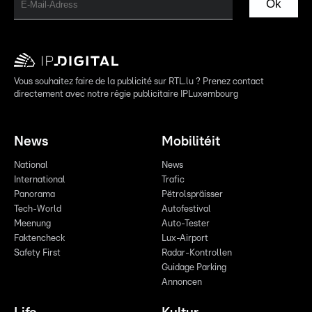
Ok
Vous souhaitez faire de la publicité sur RTL.lu ? Prenez contact
directement avec notre régie publicitaire IPLuxembourg
News
Mobilitéit
National
News
International
Trafic
Panorama
Pëtrolspräisser
Tech-World
Autofestival
Meenung
Auto-Tester
Faktencheck
Lux-Airport
Safety First
Radar-Kontrollen
Guidage Parking
Annoncen