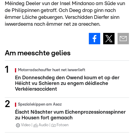
Méindeg Deeler vun der Insel Mindanao am Süde vun
de Philippinnen getraff. Och Deeg drop ginn nach
ëmmer Läiche gebuergen. Verschidden Dierfer sinn
iwwerdeems nach ëmmer net ze areechen.
Am meeschte gelies
Motorradschauffer huet net iwwerlieft
En Donneschdeg den Owend koum et op der
Héicht vu Schieren zu engem déidleche
Verkéiersaccident
Spezialekippen am Asaz
Éischt Näschter vum Eichenprozessionsspinner
zu Housen fort gemaach
Video
Audio
Fotoen