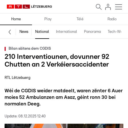
Home
Play
Télé
Radio
News
National
International
Panorama
Tech-World
Bilan säitens dem CGDIS
210 Interventiounen, dovunner 92
Chutten an 2 Verkéiersaccidenter
RTL Lëtzebuerg
Wéi de CGDIS weider matdeelt, waren zënter 6 Auer
moies 52 Ambulanzen am Asaz, géint ronn 30 bei
normalen Deeg.
Update:
08.12.2025 12:40