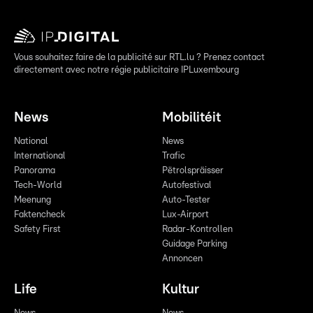
Vous souhaitez faire de la publicité sur RTL.lu ? Prenez contact
directement avec notre régie publicitaire IPLuxembourg
News
Mobilitéit
National
News
International
Trafic
Panorama
Pëtrolspräisser
Tech-World
Autofestival
Meenung
Auto-Tester
Faktencheck
Lux-Airport
Safety First
Radar-Kontrollen
Guidage Parking
Annoncen
Life
Kultur