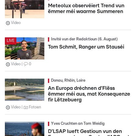
Meteolux observéiert Trend vun
ëmmer méi waarme Summeren
Video
Invité vun der Redaktioun (6. August)
LIVE
Tom Schmit, Ranger um Stauséi
Video
0
Donau, Rhäin, Loire
An Europa dréchnen d’Flëss
ëmmer méi aus, mat Konsequenze
fir Lëtzebuerg
Video
Fotoen
Yves Cruchten an Tom Weidig
D’LSAP lueft Gestioun vun den