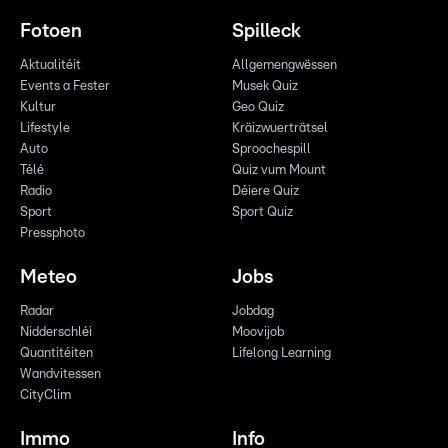
Fotoen
Spilleck
Aktualitéit
Allgemengwëssen
Events a Fester
Musek Quiz
Kultur
Geo Quiz
Lifestyle
Kräizwuerträtsel
Auto
Sproochespill
Télé
Quiz vum Mount
Radio
Déiere Quiz
Sport
Sport Quiz
Pressphoto
Meteo
Jobs
Radar
Jobdag
Nidderschléi
Moovijob
Quantitéiten
Lifelong Learning
Wandvitessen
CityClim
Immo
Info