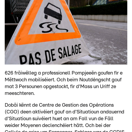
626 fräiwëlleg a professionell Pompjeeën goufen fir e
Mëttwoch mobiliséiert. Och beim Noutdéngscht gouf
mat 3 Persounen opgestockt, fir d'Mass un Uriff ze
meeschteren.
Dobäi kënnt de Centre de Gestion des Opérations
(CGO) deen aktivéiert gouf an d'Situatioun andauernd
d'Situatioun suivéiert huet an am Fall vun de Fäll
weider Moyenen declenchéiert hätt. Och bei der