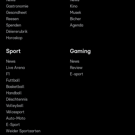
News
News
Gastronomie
Kino
Gesondheet
Musek
Reesen
Bicher
Spenden
Agenda
Déiererubrik
Horoskop
Sport
Gaming
News
News
Live Arena
Review
F1
E-sport
Futtball
Basketball
Handball
Dëschtennis
Volleyball
Vëlossport
Auto-Moto
E-Sport
Weider Sportaarten