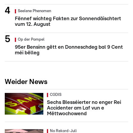
Seelene Phenomen
Fënnef wichteg Fakten zur Sonnendäischtert
vum 12. August
Op der Pompel
95er Bensinn gëtt en Donneschdeg bal 9 Cent
méi bëlleg
Weider News
CGDIS
Sechs Blesséierter no enger Rei
Accidenter am Laf vun e
Mëttwochowend
No Rekord-Juli