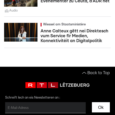
Evenementer zu Ceuta, d’ADR net
Audio
Wiessel am Staatsministère
Anne Calteux gëtt nei Direktesch
vum Service fir Medien,
Konnektivitéit an Digitalpolitik
Back to Top
Schreift Iech an eis Newsletteren an :
Ok