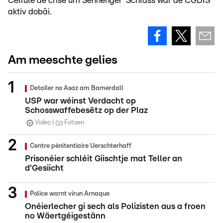
Cellule de crise um Sennenger Schlass war de CGDIS
aktiv dobäi.
Am meeschte gelies
Detailer no Asaz am Bamerdall
USP war wéinst Verdacht op
Schosswaffebesëtz op der Plaz
Video
Fotoen
Centre pénitentiaire Uerschterhaff
Prisonéier schléit Giischtje mat Teller an
d'Gesiicht
Police warnt virun Arnaque
Onéierlecher gi sech als Polizisten aus a froen
no Wäertgéigestänn