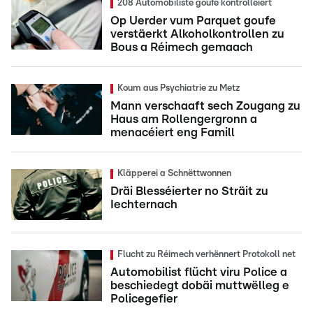
208 Automobiliste goufe kontrolléiert
Op Uerder vum Parquet goufe
verstäerkt Alkoholkontrollen zu
Bous a Réimech gemaach
Koum aus Psychiatrie zu Metz
Mann verschaaft sech Zougang zu
Haus am Rollengergronn a
menacéiert eng Famill
Kläpperei a Schnëttwonnen
Dräi Blesséierter no Sträit zu
Iechternach
Flucht zu Réimech verhënnert Protokoll net
Automobilist flücht viru Police a
beschiedegt dobäi muttwëlleg e
Policegefier