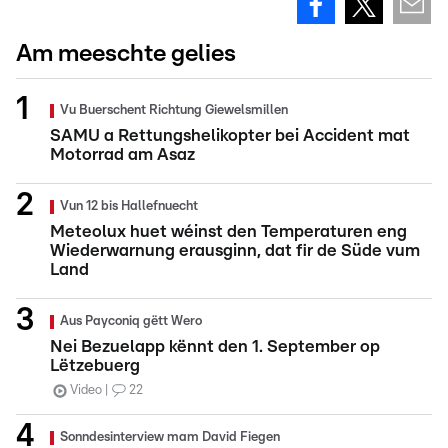
Am meeschte gelies
Vu Buerschent Richtung Giewelsmillen
SAMU a Rettungshelikopter bei Accident mat
Motorrad am Asaz
Vun 12 bis Hallefnuecht
Meteolux huet wéinst den Temperaturen eng
Wiederwarnung erausginn, dat fir de Süde vum
Land
Aus Payconiq gëtt Wero
Nei Bezuelapp kënnt den 1. September op
Lëtzebuerg
Video
22
Sonndesinterview mam David Fiegen