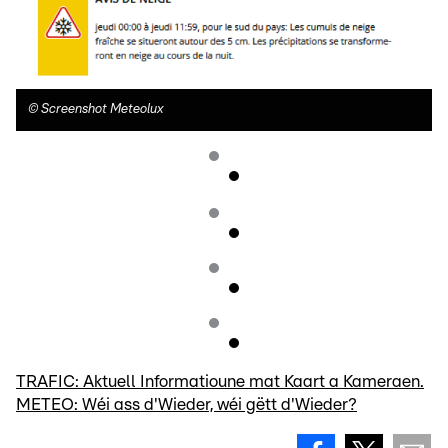
©
Screenshot Meteolux
TRAFIC: Aktuell Informatioune mat Kaart a Kameraen.
METEO: Wéi ass d'Wieder, wéi gëtt d'Wieder?