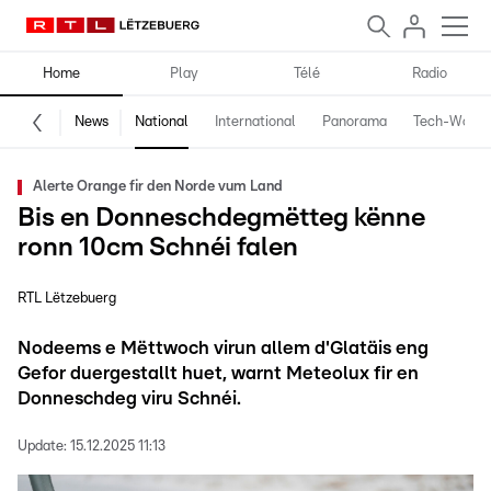
Home
Play
Télé
Radio
News
National
International
Panorama
Tech-World
Alerte Orange fir den Norde vum Land
Bis en Donneschdegmëtteg kënne
ronn 10cm Schnéi falen
RTL Lëtzebuerg
Nodeems e Mëttwoch virun allem d'Glatäis eng
Gefor duergestallt huet, warnt Meteolux fir en
Donneschdeg viru Schnéi.
Update:
15.12.2025 11:13