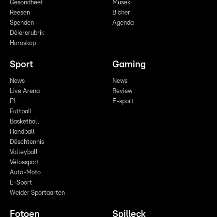
Gesondheet
Musek
Reesen
Bicher
Spenden
Agenda
Déiererubrik
Horoskop
Sport
Gaming
News
News
Live Arena
Review
F1
E-sport
Futtball
Basketball
Handball
Dëschtennis
Volleyball
Vëlossport
Auto-Moto
E-Sport
Weider Sportaarten
Fotoen
Spilleck