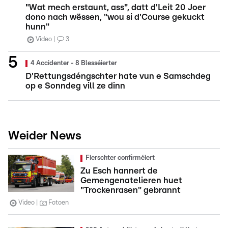
"Wat mech erstaunt, ass", datt d'Leit 20 Joer
dono nach wëssen, "wou si d'Course gekuckt
hunn"
Video
3
4 Accidenter - 8 Blesséierter
D'Rettungsdéngschter hate vun e Samschdeg
op e Sonndeg vill ze dinn
Weider News
Fierschter confirméiert
Zu Esch hannert de
Gemengenatelieren huet
"Trockenrasen" gebrannt
Video
Fotoen