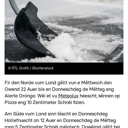
©
RTL Grafik / Shutterstock
Fir den Norde vum Land gëllt vun e Mëttwoch den
Owend 22 Auer bis en Donneschdeg de Mëtteg eng
Alerte Orange. Wéi et vu
Meteolux
heescht, kënnen op
Plaze eng 10 Zentimeter Schnéi falen.
Am Süde vum Land sinn tëscht en Donneschdeg
Hallefnuecht an 12 Auer en Donneschdeg de Mëtteg
ronn 5 Zentimeter Schnéi méiglech. Dowéinst gëllt hei