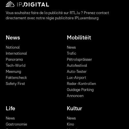
Vous souhaitez faire de la publicité sur RTL.lu ? Prenez contact
directement avec notre régie publicitaire IPLuxembourg
News
Mobilitéit
National
News
International
Trafic
Panorama
Pëtrolspräisser
Tech-World
Autofestival
Meenung
Auto-Tester
Faktencheck
Lux-Airport
Safety First
Radar-Kontrollen
Guidage Parking
Annoncen
Life
Kultur
News
News
Gastronomie
Kino