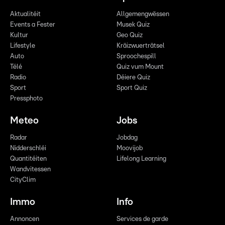
Aktualitéit
Allgemengwëssen
Events a Fester
Musek Quiz
Kultur
Geo Quiz
Lifestyle
Kräizwuerträtsel
Auto
Sproochespill
Télé
Quiz vum Mount
Radio
Déiere Quiz
Sport
Sport Quiz
Pressphoto
Meteo
Jobs
Radar
Jobdag
Nidderschléi
Moovijob
Quantitéiten
Lifelong Learning
Wandvitessen
CityClim
Immo
Info
Annoncen
Services de garde