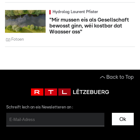
Hydrolog Laurent Pfister
"Mir mussen eis als Gesellschaft
bewosst ginn, wéi kostbar dat
Waasser ass"
Fotoen
Back to Top
Schreift Iech an eis Newsletteren an :
Ok