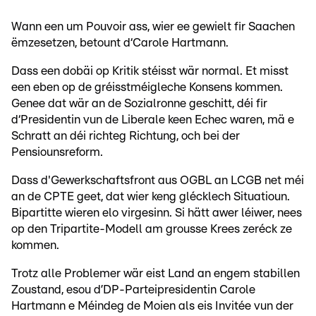
Wann een um Pouvoir ass, wier ee gewielt fir Saachen
ëmzesetzen, betount d‘Carole Hartmann.
Dass een dobäi op Kritik stéisst wär normal. Et misst
een eben op de gréisstméigleche Konsens kommen.
Genee dat wär an de Sozialronne geschitt, déi fir
d‘Presidentin vun de Liberale keen Echec waren, mä e
Schratt an déi richteg Richtung, och bei der
Pensiounsreform.
Dass d'Gewerkschaftsfront aus OGBL an LCGB net méi
an de CPTE geet, dat wier keng glécklech Situatioun.
Bipartitte wieren elo virgesinn. Si hätt awer léiwer, nees
op den Tripartite-Modell am grousse Krees zeréck ze
kommen.
Trotz alle Problemer wär eist Land an engem stabillen
Zoustand, esou d’DP-Parteipresidentin Carole
Hartmann e Méindeg de Moien als eis Invitée vun der