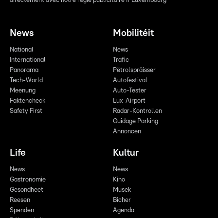
directement avec notre régie publicitaire IPLuxembourg
News
Mobilitéit
National
News
International
Trafic
Panorama
Pëtrolspräisser
Tech-World
Autofestival
Meenung
Auto-Tester
Faktencheck
Lux-Airport
Safety First
Radar-Kontrollen
Guidage Parking
Annoncen
Life
Kultur
News
News
Gastronomie
Kino
Gesondheet
Musek
Reesen
Bicher
Spenden
Agenda