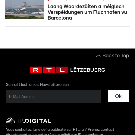
Laang Waardezäiten a méiglech
Verspéidungen um Fluchhafen vu
Barcelona
Back to Top
Schreift Iech an eis Newsletteren an :
Ok
Vous souhaitez faire de la publicité sur RTL.lu ? Prenez contact