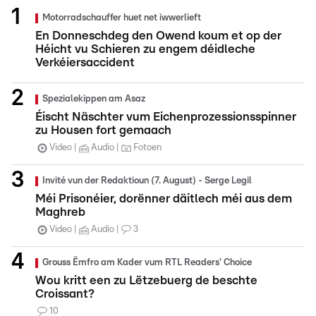
Motorradschauffer huet net iwwerlieft
En Donneschdeg den Owend koum et op der
Héicht vu Schieren zu engem déidleche
Verkéiersaccident
Spezialekippen am Asaz
Éischt Näschter vum Eichenprozessionsspinner
zu Housen fort gemaach
Video
Audio
Fotoen
Invité vun der Redaktioun (7. August) - Serge Legil
Méi Prisonéier, dorënner däitlech méi aus dem
Maghreb
Video
Audio
3
Grouss Ëmfro am Kader vum RTL Readers' Choice
Wou kritt een zu Lëtzebuerg de beschte
Croissant?
10