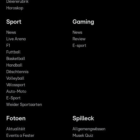
Déiererubrik
Horoskop
Sport
Gaming
News
News
Live Arena
Review
F1
E-sport
Futtball
Basketball
Handball
Dëschtennis
Volleyball
Vëlossport
Auto-Moto
E-Sport
Weider Sportaarten
Fotoen
Spilleck
Aktualitéit
Allgemengwëssen
Events a Fester
Musek Quiz