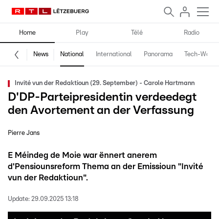
Home
Play
Télé
Radio
News
National
International
Panorama
Tech-World
Invité vun der Redaktioun (29. September) - Carole Hartmann
D'DP-Parteipresidentin verdeedegt
den Avortement an der Verfassung
Pierre Jans
E Méindeg de Moie war ënnert anerem
d'Pensiounsreform Thema an der Emissioun "Invité
vun der Redaktioun".
Update:
29.09.2025 13:18