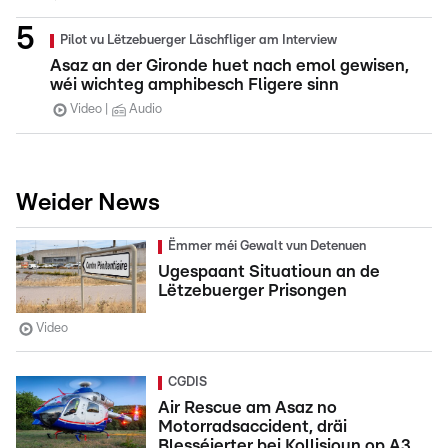
Pilot vu Lëtzebuerger Läschfliger am Interview
Asaz an der Gironde huet nach emol gewisen,
wéi wichteg amphibesch Fligere sinn
Video
Audio
Weider News
Ëmmer méi Gewalt vun Detenuen
Ugespaant Situatioun an de
Lëtzebuerger Prisongen
Video
CGDIS
Air Rescue am Asaz no
Motorradsaccident, dräi
Blesséierter bei Kollisioun op A3