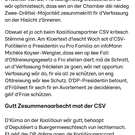
wär optimistesch, dass een an der Chamber déi néideg
Zwee-Drëttel-Majoritéit zesummekritt fir d‘Verfassung
an der Hisiicht z‘änneren.
Obwuel et jo och beim Koalitiounspartner CSV kritesch
Stëmme ginn. Am Kloertext d‘lescht Woch sot d'CSV-
Politikerin a Presidentin vu Pro Familia an infoMann
Michèle Kayser-Wengler, dass een op kee Fall
d‘Ofdreiwungsgesetz a Fro stellen dierf, mä de Schratt,
un d'Verfassung fréckelen ze goen, wär net opportun:
Verfassung wär do, fir eis all ze schützen, an eng
Ofdreiwung wär kee Schutz. D‘DP-Presidentin betount,
d‘Fräiheet fir sech fir en Avortement ze decidéieren,
géif d'Frae schützen.
Gutt Zesummenaarbecht mat der CSV
D'Klima an der Koalitioun wär gutt, behaapt
d'Deputéiert a Buergermeeschtesch vun Iechternach.
Et géif der DP drëms goen, de Koalitiounsaccord