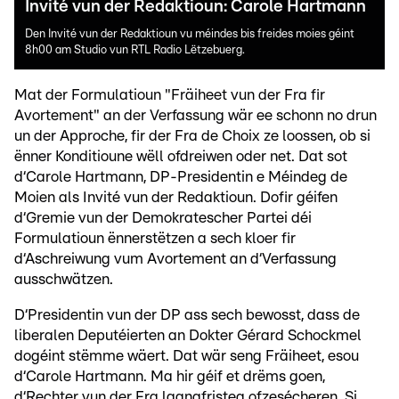
Invité vun der Redaktioun: Carole Hartmann
Den Invité vun der Redaktioun vu méindes bis freides moies géint
8h00 am Studio vun RTL Radio Lëtzebuerg.
Mat der Formulatioun "Fräiheet vun der Fra fir
Avortement" an der Verfassung wär ee schonn no drun
un der Approche, fir der Fra de Choix ze loossen, ob si
ënner Konditioune wëll ofdreiwen oder net. Dat sot
d‘Carole Hartmann, DP-Presidentin e Méindeg de
Moien als Invité vun der Redaktioun. Dofir géifen
d‘Gremie vun der Demokratescher Partei déi
Formulatioun ënnerstëtzen a sech kloer fir
d‘Aschreiwung vum Avortement an d‘Verfassung
ausschwätzen.
D‘Presidentin vun der DP ass sech bewosst, dass de
liberalen Deputéierten an Dokter Gérard Schockmel
dogéint stëmme wäert. Dat wär seng Fräiheet, esou
d‘Carole Hartmann. Ma hir géif et drëms goen,
d‘Rechter vun der Fra laangfristeg ofzesécheren. Si