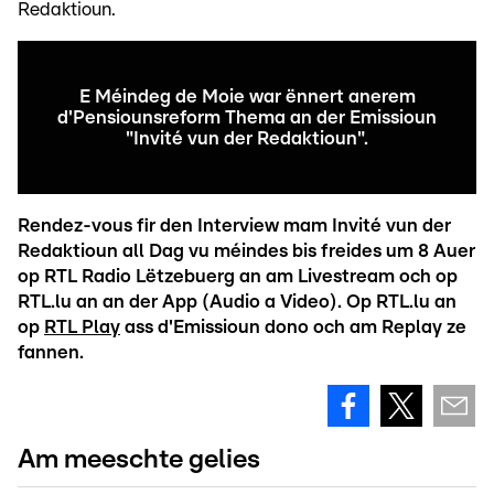
Redaktioun.
E Méindeg de Moie war ënnert anerem
d'Pensiounsreform Thema an der Emissioun
"Invité vun der Redaktioun".
Rendez-vous fir den Interview mam Invité vun der
Redaktioun all Dag vu méindes bis freides um 8 Auer
op RTL Radio Lëtzebuerg an am Livestream och op
RTL.lu an an der App (Audio a Video). Op RTL.lu an
op
RTL Play
ass d'Emissioun dono och am Replay ze
fannen.
Am meeschte gelies