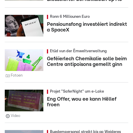
Ronn 6 Milliounen Euro
Pensiounsfong investéiert indirekt
a SpaceX
Etüd vun der Ëmweltverwaltung
Geféierlech Chemikalie solle beim
Centre antipoisons gemellt ginn
Fotoen
Projet "SaferNight" um e-Lake
Eng Offer, wou ee kann Hëllef
froen
Video
Buedempersonal streikt bis op Weideres