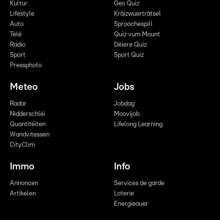
Kultur
Geo Quiz
Lifestyle
Kräizwuerträtsel
Auto
Sproochespill
Télé
Quiz vum Mount
Radio
Déiere Quiz
Sport
Sport Quiz
Pressphoto
Meteo
Jobs
Radar
Jobdag
Nidderschléi
Moovijob
Quantitéiten
Lifelong Learning
Wandvitessen
CityClim
Immo
Info
Annoncen
Services de garde
Artikelen
Loterie
Energieauer