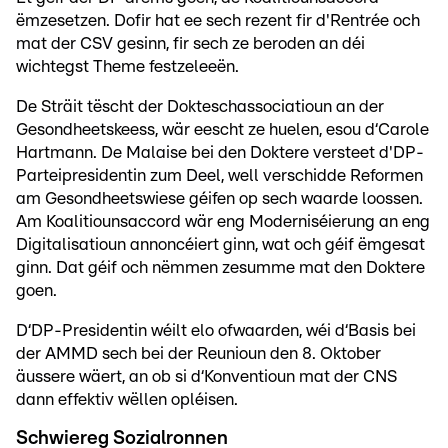
ëmzesetzen. Dofir hat ee sech rezent fir d'Rentrée och
mat der CSV gesinn, fir sech ze beroden an déi
wichtegst Theme festzeleeën.
De Sträit tëscht der Dokteschassociatioun an der
Gesondheetskeess, wär eescht ze huelen, esou d‘Carole
Hartmann. De Malaise bei den Doktere versteet d'DP-
Parteipresidentin zum Deel, well verschidde Reformen
am Gesondheetswiese géifen op sech waarde loossen.
Am Koalitiounsaccord wär eng Moderniséierung an eng
Digitalisatioun annoncéiert ginn, wat och géif ëmgesat
ginn. Dat géif och nëmmen zesumme mat den Doktere
goen.
D‘DP-Presidentin wéilt elo ofwaarden, wéi d‘Basis bei
der AMMD sech bei der Reunioun den 8. Oktober
äussere wäert, an ob si d‘Konventioun mat der CNS
dann effektiv wëllen opléisen.
Schwiereg Sozialronnen