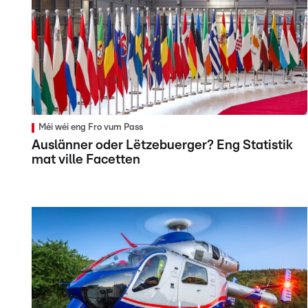
Méi wéi eng Fro vum Pass
Auslänner oder Lëtzebuerger? Eng Statistik
mat ville Facetten