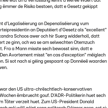
 mee wat an d’Verfassung kënnt a wéi ee Wäert dat
g ëmmer de Risiko bestoen, datt e Gesetz gekippt
nt d’Legaliséierung an Depenaliséierung vum
eipresidentin an Deputéiert d’Gesetz als "excellent"
xandra Schoos awer och hir Suerg widderholl, datt
éiert ze ginn, och wa se am selwechten Otemzuch
kt. Fra a Mann misste sech bewosst sinn, datt e
 Den Avortement misst "en cas d’exception" méiglech
len. Si sot nach si géing gespaant op Donnéeë waarden
wen.
war den US ultra-chrëschtlech-konservativen
u Wochen ëmbruecht gouf. D’ADR-Politikerin huet sech
dem Täter verzeit huet. Zum US-President Donald