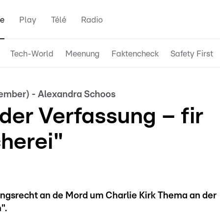
e
Play
Télé
Radio
Tech-World
Meenung
Faktencheck
Safety First
tember) - Alexandra Schoos
der Verfassung – fir
herei"
gsrecht an de Mord um Charlie Kirk Thema an der
".