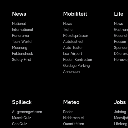
News
Mobilitéit
Life
National
News
News
International
Trafic
Gastron
Panorama
Pëtrolspräisser
Gesondh
Tech-World
Autofestival
Reesen
Meenung
Auto-Tester
Spende
Faktencheck
Lux-Airport
Déiereru
Safety First
Radar-Kontrollen
Horosko
Guidage Parking
Annoncen
Spilleck
Meteo
Jobs
Allgemengwëssen
Radar
Jobdag
Musek Quiz
Nidderschléi
Moovijo
Geo Quiz
Quantitéiten
Lifelong