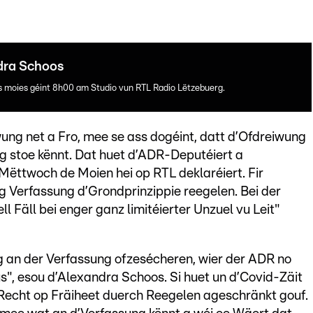
ndra Schoos
es moies géint 8h00 am Studio vun RTL Radio Lëtzebuerg.
ung net a Fro, mee se ass dogéint, datt d’Ofdreiwung
ng stoe kënnt. Dat huet d’ADR-Deputéiert a
Mëttwoch de Moien hei op RTL deklaréiert. Fir
ng Verfassung d’Grondprinzippie reegelen. Bei der
l Fäll bei enger ganz limitéierter Unzuel vu Leit"
ung an der Verfassung ofzesécheren, wier der ADR no
s", esou d’Alexandra Schoos. Si huet un d’Covid-Zäit
t Recht op Fräiheet duerch Reegelen ageschränkt gouf.