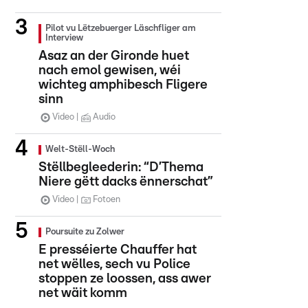
Pilot vu Lëtzebuerger Läschfliger am
Interview
Asaz an der Gironde huet
nach emol gewisen, wéi
wichteg amphibesch Fligere
sinn
Video
Audio
Welt-Stëll-Woch
Stëllbegleederin: “D’Thema
Niere gëtt dacks ënnerschat”
Video
Fotoen
Poursuite zu Zolwer
E presséierte Chauffer hat
net wëlles, sech vu Police
stoppen ze loossen, ass awer
net wäit komm