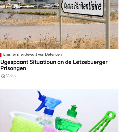
Ëmmer méi Gewalt vun Detenuen
Ugespaant Situatioun an de Lëtzebuerger
Prisongen
Video