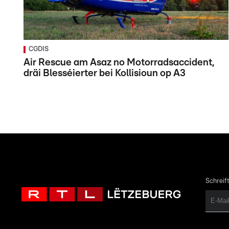
CGDIS
Air Rescue am Asaz no Motorradsaccident,
dräi Blesséierter bei Kollisioun op A3
Schreift