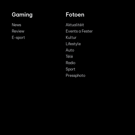
Gaming
Fotoen
News
Aktualitéit
Review
Events a Fester
E-sport
Kultur
Lifestyle
Auto
Télé
Radio
Sport
Pressphoto