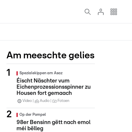
Am meeschte gelies
Spezialekippen am Asaz
Éischt Näschter vum
Eichenprozessionsspinner zu
Housen fort gemaach
Video
Audio
Fotoen
Op der Pompel
98er Bensinn gëtt nach emol
méi bëlleg