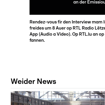
an der Emissiou
Rendez-vous fir den Interview mam I
freides um 8 Auer op RTL Radio Lëtz
App (Audio a Video). Op RTL.lu an op
fannen.
Weider News