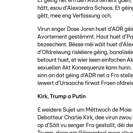
Et géing net ëm den Avortement goen,
hätt, esou d’Alexandra Schoos. Et géin
gëtt, mee eng Verfassung och.
Virun enger Dose Joren huet d’ADR géi
Avortement gestëmmt. Haut huet d’Part
bezeechent. Bësse méi wäit huet d’Ale
d’Ofdreiwung riskéiere géing, banalis
betount huet, et wier keen einfachen A
sexuellen Akt Konsequenze kann hunn.
sinn an dat géing d’ADR net a Fro stel
iwwert d’Ursaache firwat Fraen ofdrei
Kirk, Trump a Putin
E weidere Sujet um Mëttwoch de Moie 
Debatteur Charlie Kirk, dee virun zwo
op d’Säit vu senger Fra gestallt, déi 