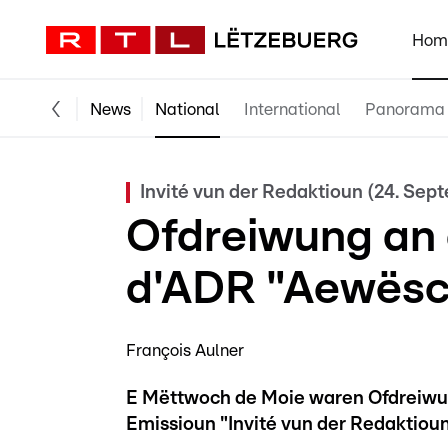
Hom
News
National
International
Panorama
Invité vun der Redaktioun (24. Sep
Ofdreiwung an 
d'ADR "Aewësc
François Aulner
E Mëttwoch de Moie waren Ofdreiwun
Emissioun "Invité vun der Redaktioun