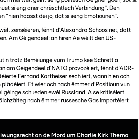
h méi wëll géint seng politesch Géigner goen, sot si:
 huet si eng aner chrëschtlech Verbindung". Den
n "hien haasst déi jo, dat si seng Emotiounen".
ëll zenséieren, fënnt d’Alexandra Schoos net, datt
en. Am Géigendeel: an hiren Ae wéilt den US-
utin trotz Beméiunge vum Trump kee Schrëtt a
 an am Géigendeel d’NATO provozéiert, fënnt d’ADR-
téierte Fernand Kartheiser sech iert, wann hien och
 plädéiert.
Et wier och nach ëmmer d’Positioun vun
 géinge schueden ewéi Russland. A se kritiséiert
gläichzäiteg nach ëmmer russesche Gas importéiert
iwungsrecht an de Mord um Charlie Kirk Thema