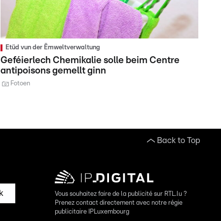
Etüd vun der Ëmweltverwaltung
Geféierlech Chemikalie solle beim Centre
antipoisons gemellt ginn
Fotoen
Back to Top
k
Vous souhaitez faire de la publicité sur RTL.lu ?
Prenez contact directement avec notre régie
publicitaire IPLuxembourg