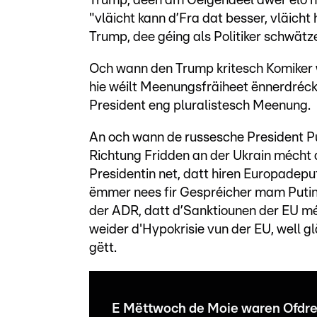
Trump, deen am Géigendeel awer elo nac
"vläicht kann d’Fra dat besser, vläicht
Trump, dee géing als Politiker schwätze
Och wann den Trump kritesch Komiker w
hie wéilt Meenungsfräiheet ënnerdréck
President eng pluralistesch Meenung.
An och wann de russesche President P
Richtung Fridden an der Ukrain mécht
Presidentin net, datt hiren Europadepu
ëmmer nees fir Gespréicher mam Putin
der ADR, datt d’Sanktiounen der EU méi
weider d'Hypokrisie vun der EU, well 
gëtt.
E Mëttwoch de Moie waren Ofdre