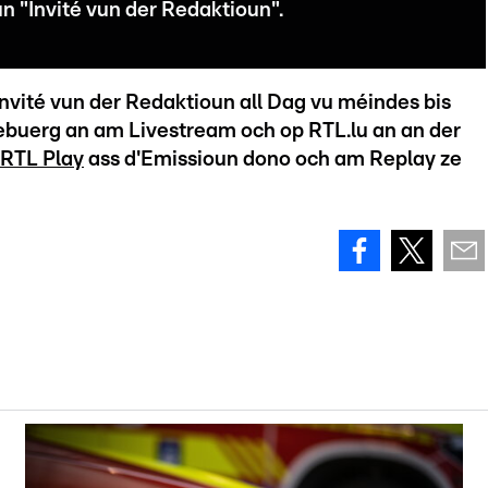
n "Invité vun der Redaktioun".
nvité vun der Redaktioun all Dag vu méindes bis
ebuerg an am Livestream och op RTL.lu an an der
RTL Play
ass d'Emissioun dono och am Replay ze