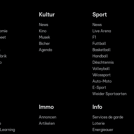
Kultur
Sport
News
News
omie
Kino
Live Arena
eet
Musek
F1
Bicher
Futtball
n
Agenda
Basketball
brik
Handball
p
Dëschtennis
Volleyball
Vëlossport
Auto-Moto
E-Sport
Weider Sportaarten
Immo
Info
Annoncen
Services de garde
b
Artikelen
Loterie
 Learning
Energieauer