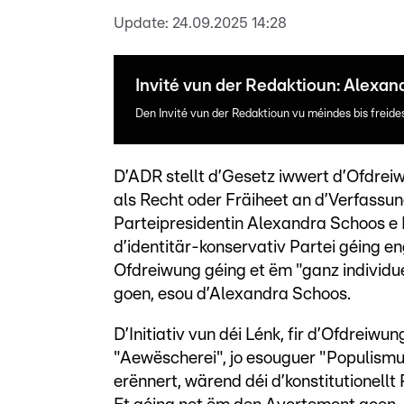
Update:
24.09.2025 14:28
Invité vun der Redaktioun: Alexa
Den Invité vun der Redaktioun vu méindes bis freid
D’ADR stellt d’Gesetz iwwert d’Ofdreiw
als Recht oder Fräiheet an d’Verfassu
Parteipresidentin Alexandra Schoos e 
d’identitär-konservativ Partei géing e
Ofdreiwung géing et ëm "ganz individuel
goen, esou d’Alexandra Schoos.
D’Initiativ vun déi Lénk, fir d’Ofdreiw
"Aewëscherei", jo esouguer "Populismu
erënnert, wärend déi d’konstitutionell