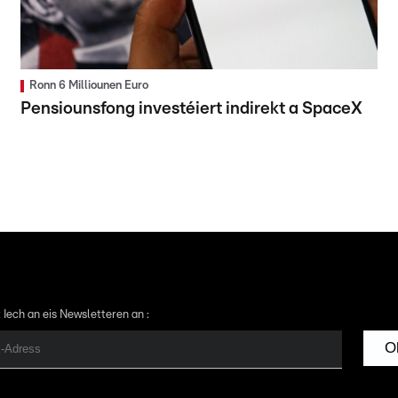
Ronn 6 Milliounen Euro
Pensiounsfong investéiert indirekt a SpaceX
 Iech an eis Newsletteren an :
O