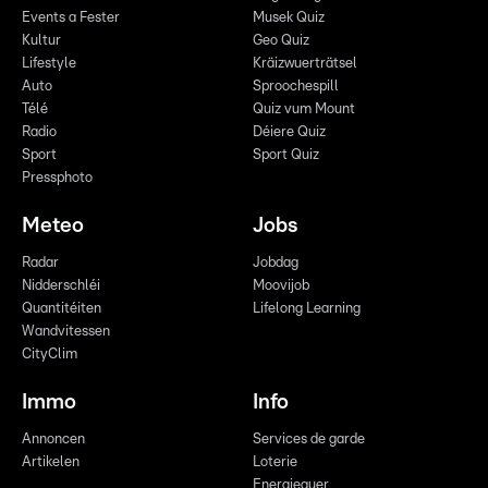
Events a Fester
Musek Quiz
Kultur
Geo Quiz
Lifestyle
Kräizwuerträtsel
Auto
Sproochespill
Télé
Quiz vum Mount
Radio
Déiere Quiz
Sport
Sport Quiz
Pressphoto
Meteo
Jobs
Radar
Jobdag
Nidderschléi
Moovijob
Quantitéiten
Lifelong Learning
Wandvitessen
CityClim
Immo
Info
Annoncen
Services de garde
Artikelen
Loterie
Energieauer