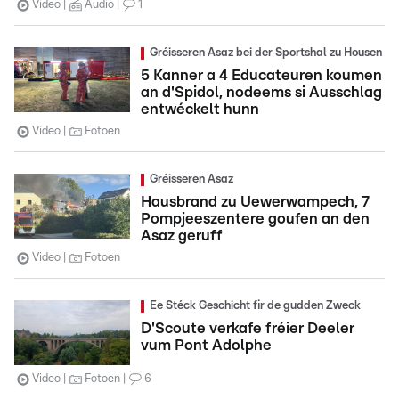
Video
Audio
1
Gréisseren Asaz bei der Sportshal zu Housen
5 Kanner a 4 Educateuren koumen
an d'Spidol, nodeems si Ausschlag
entwéckelt hunn
Video
Fotoen
Gréisseren Asaz
Hausbrand zu Uewerwampech, 7
Pompjeeszentere goufen an den
Asaz geruff
Video
Fotoen
Ee Stéck Geschicht fir de gudden Zweck
D'Scoute verkafe fréier Deeler
vum Pont Adolphe
Video
Fotoen
6