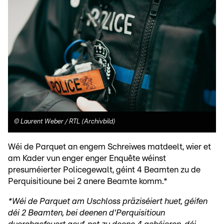
©
Laurent Weber / RTL (Archivbild)
Wéi de Parquet an engem Schreiwes matdeelt, wier et
am Kader vun enger enger Enquête wéinst
presuméierter Policegewalt, géint 4 Beamten zu de
Perquisitioune bei 2 anere Beamte komm.*
*Wéi de Parquet am Uschloss präziséiert huet, géifen
déi 2 Beamten, bei deenen d'Perquisitioun