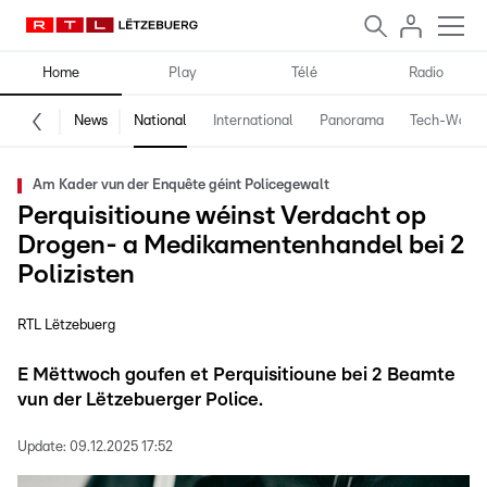
Home
Play
Télé
Radio
News
National
International
Panorama
Tech-World
Am Kader vun der Enquête géint Policegewalt
Perquisitioune wéinst Verdacht op
Drogen- a Medikamentenhandel bei 2
Polizisten
RTL Lëtzebuerg
E Mëttwoch goufen et Perquisitioune bei 2 Beamte
vun der Lëtzebuerger Police.
Update:
09.12.2025 17:52