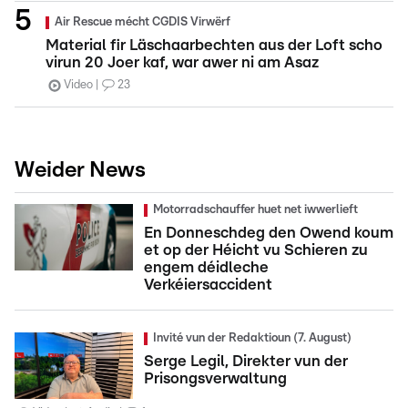
Air Rescue mécht CGDIS Virwërf
Material fir Läschaarbechten aus der Loft scho
virun 20 Joer kaf, war awer ni am Asaz
Video
23
Weider News
Motorradschauffer huet net iwwerlieft
En Donneschdeg den Owend koum
et op der Héicht vu Schieren zu
engem déidleche
Verkéiersaccident
Invité vun der Redaktioun (7. August)
Serge Legil, Direkter vun der
Prisongsverwaltung