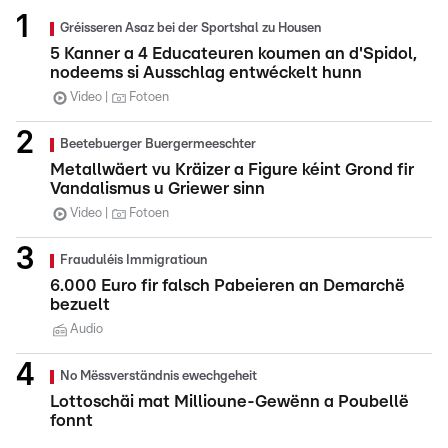
Gréisseren Asaz bei der Sportshal zu Housen
5 Kanner a 4 Educateuren koumen an d'Spidol,
nodeems si Ausschlag entwéckelt hunn
Video
Fotoen
Beetebuerger Buergermeeschter
Metallwäert vu Kräizer a Figure kéint Grond fir
Vandalismus u Griewer sinn
Video
Fotoen
Frauduléis Immigratioun
6.000 Euro fir falsch Pabeieren an Demarchë
bezuelt
Audio
No Mëssverständnis ewechgeheit
Lottoschäi mat Millioune-Gewënn a Poubellë
fonnt