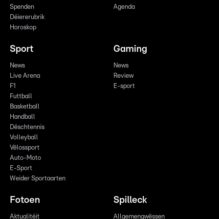
Spenden
Agenda
Déiererubrik
Horoskop
Sport
Gaming
News
News
Live Arena
Review
F1
E-sport
Futtball
Basketball
Handball
Dëschtennis
Volleyball
Vëlossport
Auto-Moto
E-Sport
Weider Sportaarten
Fotoen
Spilleck
Aktualitéit
Allgemengwëssen