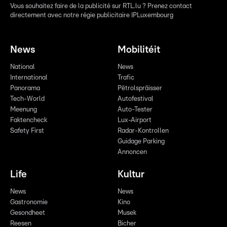
Vous souhaitez faire de la publicité sur RTL.lu ? Prenez contact
directement avec notre régie publicitaire IPLuxembourg
News
Mobilitéit
National
News
International
Trafic
Panorama
Pëtrolspräisser
Tech-World
Autofestival
Meenung
Auto-Tester
Faktencheck
Lux-Airport
Safety First
Radar-Kontrollen
Guidage Parking
Annoncen
Life
Kultur
News
News
Gastronomie
Kino
Gesondheet
Musek
Reesen
Bicher