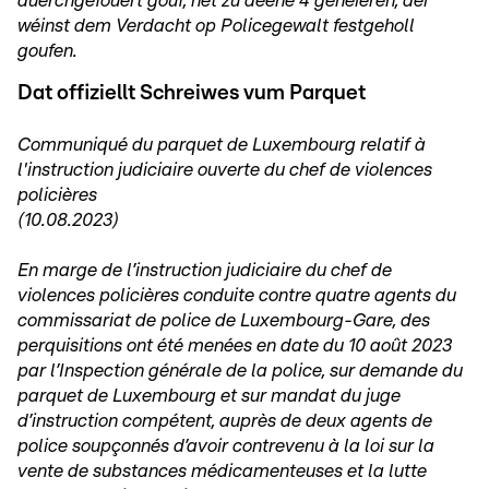
duerchgefouert gouf, net zu deene 4 gehéieren, déi
wéinst dem Verdacht op Policegewalt festgeholl
goufen.
Dat offiziellt Schreiwes vum Parquet
Communiqué du parquet de Luxembourg relatif à
l'instruction judiciaire ouverte du chef de violences
policières
(10.08.2023)
En marge de l’instruction judiciaire du chef de
violences policières conduite contre quatre agents du
commissariat de police de Luxembourg-Gare, des
perquisitions ont été menées en date du 10 août 2023
par l’Inspection générale de la police, sur demande du
parquet de Luxembourg et sur mandat du juge
d’instruction compétent, auprès de deux agents de
police soupçonnés d’avoir contrevenu à la loi sur la
vente de substances médicamenteuses et la lutte