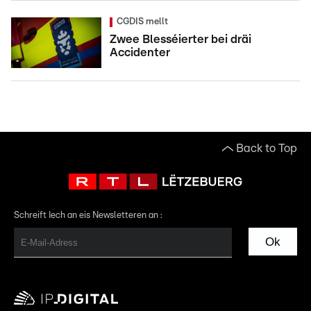
CGDIS mellt
Zwee Blesséierter bei dräi
Accidenter
Back to Top
Schreift Iech an eis Newsletteren an :
Ok