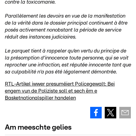
contre la toxicomanie.
Parallèlement les devoirs en vue de la manifestation
de la vérité dans le dossier principal continuent à être
posés activement nonobstant la période de service
réduit des instances judiciaires.
Le parquet tient à rappeler qu’en vertu du principe de
la présomption d'innocence toute personne, qui se voit
reprocher une infraction, est réputée innocente tant que
sa culpabilité n'a pas été légalement démontrée.
RTL-Artikel iwwer presuméiert Policegewalt: Bei
engem vun de Poliziste soll et sech ëm e
Basketnationalspiller handelen
Am meeschte gelies