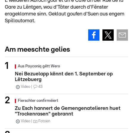
E weideren Abroch gouf et an e Café an der Rue de la
Gare zu Lëntgen, wou d'Täter duerch d'Fënster
erageklomme sinn. Geklaut goufen d'Suen aus engem
Spillautomat.
Am meeschte gelies
Aus Payconiq gëtt Wero
Nei Bezuelapp kënnt den 1. September op
Lëtzebuerg
Video
43
Fierschter confirméiert
Zu Esch hannert de Gemengenatelieren huet
"Trockenrasen" gebrannt
Video
Fotoen