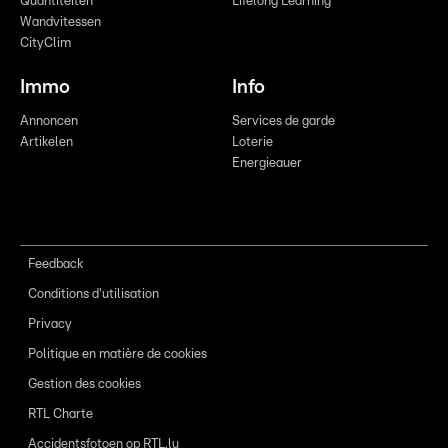
Quantitéiten
Lifelong Learning
Wandvitessen
CityClim
Immo
Info
Annoncen
Services de garde
Artikelen
Loterie
Energieauer
Feedback
Conditions d'utilisation
Privacy
Politique en matière de cookies
Gestion des cookies
RTL Charte
Accidentsfotoen op RTL.lu