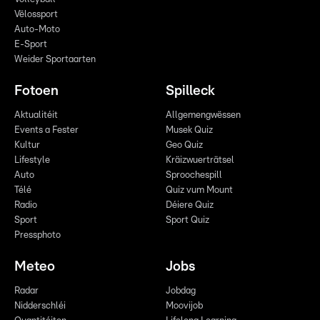
Vëlossport
Auto-Moto
E-Sport
Weider Sportaarten
Fotoen
Spilleck
Aktualitéit
Allgemengwëssen
Events a Fester
Musek Quiz
Kultur
Geo Quiz
Lifestyle
Kräizwuerträtsel
Auto
Sproochespill
Télé
Quiz vum Mount
Radio
Déiere Quiz
Sport
Sport Quiz
Pressphoto
Meteo
Jobs
Radar
Jobdag
Nidderschléi
Moovijob