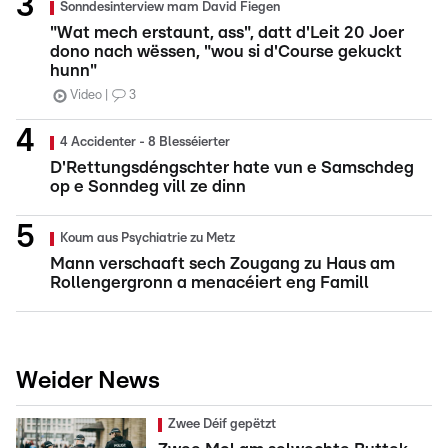
Sonndesinterview mam David Fiegen
"Wat mech erstaunt, ass", datt d'Leit 20 Joer
dono nach wëssen, "wou si d'Course gekuckt
hunn"
Video
3
4 Accidenter - 8 Blesséierter
D'Rettungsdéngschter hate vun e Samschdeg
op e Sonndeg vill ze dinn
Koum aus Psychiatrie zu Metz
Mann verschaaft sech Zougang zu Haus am
Rollengergronn a menacéiert eng Famill
Weider News
Zwee Déif gepëtzt