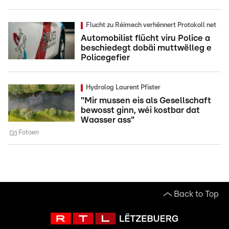
Flucht zu Réimech verhënnert Protokoll net
Automobilist flücht viru Police a
beschiedegt dobäi muttwëlleg e
Policegefier
Hydrolog Laurent Pfister
"Mir mussen eis als Gesellschaft
bewosst ginn, wéi kostbar dat
Waasser ass"
Fotoen
Back to Top