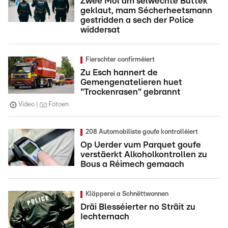
Zwee Mol am selwechte Buttek
geklaut, mam Sécherheetsmann
gestridden a sech der Police
widdersat
Fierschter confirméiert
Zu Esch hannert de
Gemengenatelieren huet
"Trockenrasen" gebrannt
Video
Fotoen
208 Automobiliste goufe kontrolléiert
Op Uerder vum Parquet goufe
verstäerkt Alkoholkontrollen zu
Bous a Réimech gemaach
Kläpperei a Schnëttwonnen
Dräi Blesséierter no Sträit zu
Iechternach