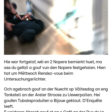
Hie war fortgelaf, wéi en 2 Nopere bemierkt huet, ma
ass du gefall a gouf vun den Nopere festgehalen. Hien
hat um Mëttwoch Rendez-vous beim
Untersuchungsriichter.
Och agebrach gouf an der Nuecht op Vältesdag an eng
Tankstell an der Areler Strooss zu Uewerpallen. Hei
goufen Tubaksproduiten a Bijoue geklaut. D'Enquête
leeft.