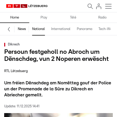
Home
Play
Télé
Radio
News
National
International
Panorama
Tech-World
Dikrech
Persoun festgeholl no Abroch um
Dënschdeg, vun 2 Noperen erwëscht
RTL Lëtzebuerg
Um fréien Dënschdeg am Nomëtteg gouf der Police
un der Promenade de la Sûre zu Dikrech en
Abriecher gemellt.
Update:
11.12.2025 14:41