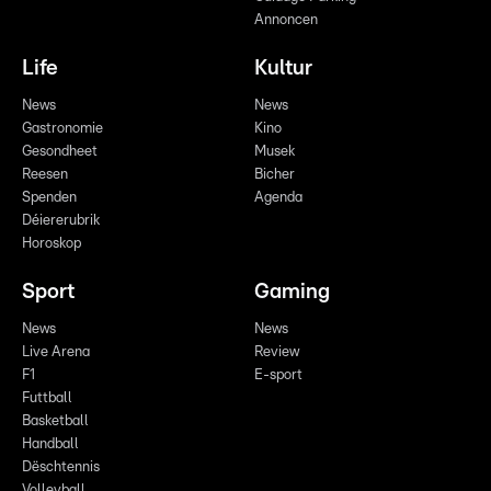
Annoncen
Life
Kultur
News
News
Gastronomie
Kino
Gesondheet
Musek
Reesen
Bicher
Spenden
Agenda
Déiererubrik
Horoskop
Sport
Gaming
News
News
Live Arena
Review
F1
E-sport
Futtball
Basketball
Handball
Dëschtennis
Volleyball