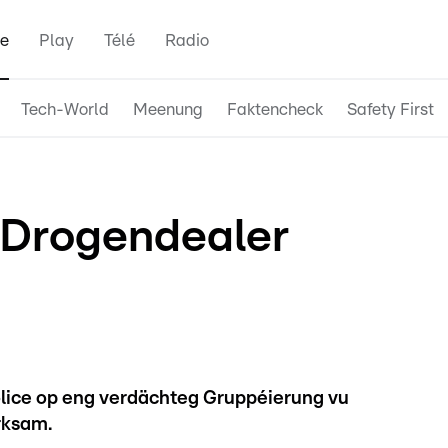
e
Play
Télé
Radio
Tech-World
Meenung
Faktencheck
Safety First
 Drogendealer
olice op eng verdächteg Gruppéierung vu
rksam.