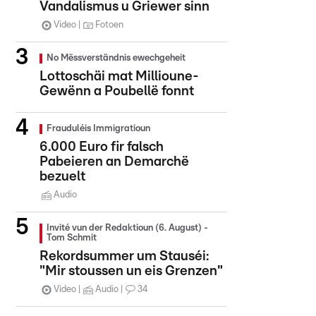
Vandalismus u Griewer sinn
Video
Fotoen
No Mëssverständnis ewechgeheit
Lottoschäi mat Millioune-
Gewënn a Poubellë fonnt
Frauduléis Immigratioun
6.000 Euro fir falsch
Pabeieren an Demarchë
bezuelt
Audio
Invité vun der Redaktioun (6. August) -
Tom Schmit
Rekordsummer um Stauséi:
"Mir stoussen un eis Grenzen"
Video
Audio
34