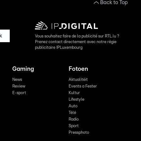
Back to Top
k
Vous souhaitez faire de la publicité sur RTL.lu ?
Prenez contact directement avec notre régie
publicitaire IPLuxembourg
Gaming
Fotoen
News
Aktualitéit
Review
Events a Fester
E-sport
Kultur
Lifestyle
Auto
Télé
Radio
Sport
Pressphoto