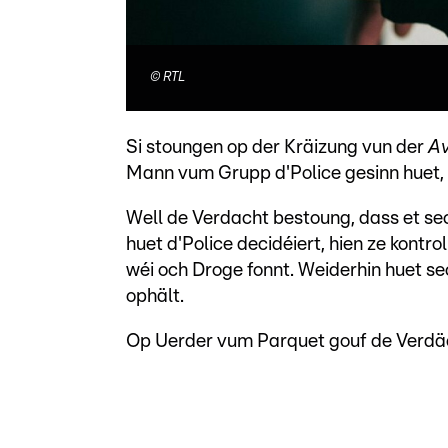
©
RTL
Si stoungen op der Kräizung vun der
Av
Mann vum Grupp d'Police gesinn huet, a
Well de Verdacht bestoung, dass et se
huet d'Police decidéiert, hien ze kont
wéi och Droge fonnt. Weiderhin huet s
ophält.
Op Uerder vum Parquet gouf de Verdäc