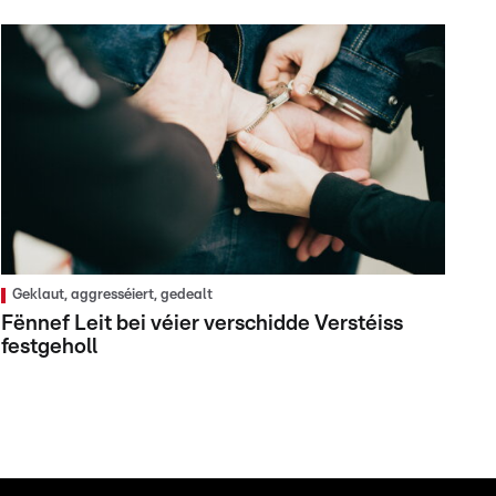
Geklaut, aggresséiert, gedealt
Fënnef Leit bei véier verschidde Verstéiss
festgeholl