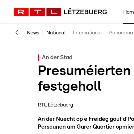
Hom
News
National
International
Panorama
An der Stad
Presuméierten
festgeholl
RTL Lëtzebuerg
An der Nuecht op e Freideg gouf d'P
Persounen am Garer Quartier opmie