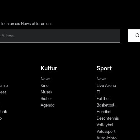
 Iech an eis Newsletteren an :
O
Kultur
Sport
News
News
omie
Kino
Live Arena
eet
Musek
F1
Bicher
Futtball
n
Agenda
Basketball
brik
Handball
p
Dëschtennis
Volleyball
Vëlossport
Auto-Moto