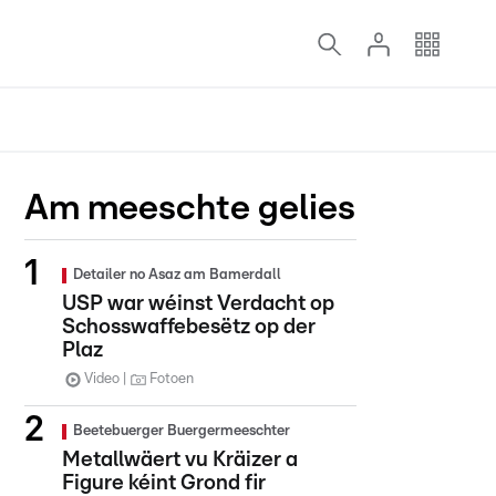
Am meeschte gelies
Detailer no Asaz am Bamerdall
USP war wéinst Verdacht op
Schosswaffebesëtz op der
Plaz
Video
Fotoen
Beetebuerger Buergermeeschter
Metallwäert vu Kräizer a
Figure kéint Grond fir