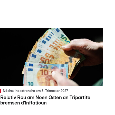
Nächst Indextranche am 3. Trimester 2027
Relativ Rou am Noen Osten an Tripartite
bremsen d'Inflatioun