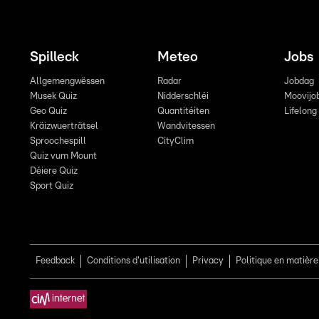
Spilleck
Meteo
Jobs
Allgemengwëssen
Radar
Jobdag
Musek Quiz
Nidderschléi
Moovijo
Geo Quiz
Quantitéiten
Lifelong
Kräizwuerträtsel
Wandvitessen
Sproochespill
CityClim
Quiz vum Mount
Déiere Quiz
Sport Quiz
Feedback
Conditions d'utilisation
Privacy
Politique en matière