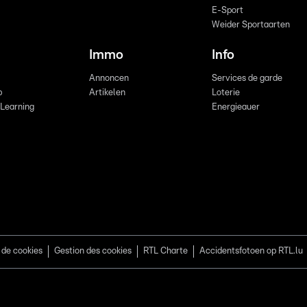
E-Sport
Weider Sportaarten
Immo
Info
Annoncen
Services de garde
b
Artikelen
Loterie
 Learning
Energieauer
 de cookies
Gestion des cookies
RTL Charte
Accidentsfotoen op RTL.lu