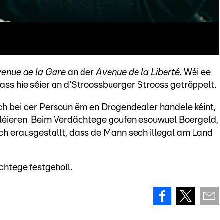
enue de la Gare
an der
Avenue de la Liberté
. Wéi ee
ss hie séier an d'Stroossbuerger Strooss getrëppelt.
ch bei der Persoun ëm en Drogendealer handele kéint,
rolléieren. Beim Verdächtege goufen esouwuel Boergeld,
ech erausgestallt, dass de Mann sech illegal am Land
htege festgeholl.