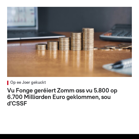
Op ee Joer gekuckt
Vu Fonge geréiert Zomm ass vu 5.800 op
6.700 Milliarden Euro geklommen, sou
d’CSSF