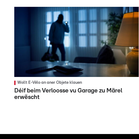
Wollt E-Vëlo an aner Objete klauen
Déif beim Verloosse vu Garage zu Märel
erwëscht