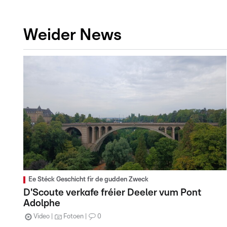
Weider News
Ee Stéck Geschicht fir de gudden Zweck
D'Scoute verkafe fréier Deeler vum Pont
Adolphe
Video
Fotoen
0