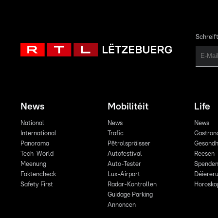
Schreift
News
Mobilitéit
Life
National
News
News
International
Trafic
Gastron
Panorama
Pëtrolspräisser
Gesondh
Tech-World
Autofestival
Reesen
Meenung
Auto-Tester
Spende
Faktencheck
Lux-Airport
Déiereru
Safety First
Radar-Kontrollen
Horosko
Guidage Parking
Annoncen