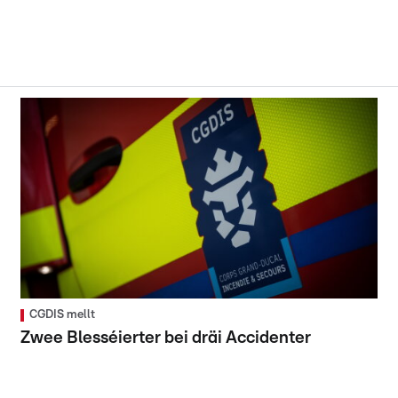
CGDIS mellt
Zwee Blesséierter bei dräi Accidenter