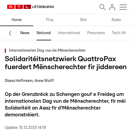
Home
Play
Télé
Radio
News
National
International
Panorama
Tech-World
Internationalen Dag vun de Mënscherechter
Solidaritéitsnetzwierk QuattroPax
fuerdert Mënscherechter fir jiddereen
Diana Hoffmann
Anne Wolff
Op der Grenzbréck zu Schengen gouf e Freideg um
internationalen Dag vun de Mënscherechter, fir méi
Solidaritéit an Asaz fir d'Mënscherechter
demonstréiert.
Update:
10.12.2025 14:19