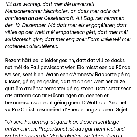
"Et ass wichteg, datt mer déi universell
Mënscherechter héichhalen, an dass mer dofir och
antrieden an der Gesellschaft. All Dag, net nëmmen
den 10. Dezember. Mä datt mer eis engagéieren, datt
villes op der Welt méi empathesch gëtt, datt mer méi
solidaresch ginn, datt mer eng aner Form kréie wéi mer
mateneen diskutéieren."
Rezent hätt ee jo leider gesinn, datt dat vill ze dacks
net méi de Fall gewiescht wier. Elo misst een de Fändel
weisen, seet hien. Wann een d’Amnesty Rapporte géing
kucken, géing ee gesinn, datt et an der Welt net allze
gutt ëm d’Mënscherechter géing stoen. Dofir setzt sech
d’Plattform och fir Flüchtlingen an, deenen et
besonnesch schlecht géing goen. D’Waltraut Andruet
vu PaxChristi resuméiert d'Fuerderung zu deem Sujet:
"
Unsere Forderung ist ganz klar, diese Flüchtlinge
aufzunehmen. Proportional ist das gar nicht viel und
wir haben doch die Möglichkeiten, wir leben doch in