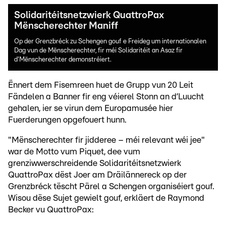
Solidaritéitsnetzwierk QuattroPax
Mënscherechter Maniff
Op der Grenzbréck zu Schengen gouf e Freideg um internationalen
Dag vun de Mënscherechter, fir méi Solidaritéit an Asaz fir
d'Mënscherechter demonstréiert.
Ënnert dem Fisemreen huet de Grupp vun 20 Leit
Fändelen a Banner fir eng véierel Stonn an d’Luucht
gehalen, ier se virun dem Europamusée hier
Fuerderungen opgefouert hunn.
"Mënscherechter fir jidderee – méi relevant wéi jee"
war de Motto vum Piquet, dee vum
grenziwwerschreidende Solidaritéitsnetzwierk
QuattroPax dëst Joer am Dräilännereck op der
Grenzbréck tëscht Pärel a Schengen organiséiert gouf.
Wisou dëse Sujet gewielt gouf, erkläert de Raymond
Becker vu QuattroPax: