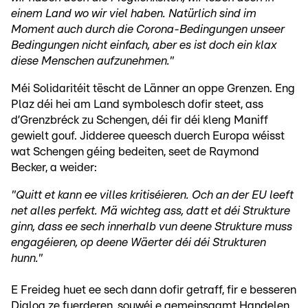
einem Land wo wir viel haben. Natürlich sind im
Moment auch durch die Corona-Bedingungen unseer
Bedingungen nicht einfach, aber es ist doch ein klax
diese Menschen aufzunehmen."
Méi Solidaritéit tëscht de Länner an oppe Grenzen. Eng
Plaz déi hei am Land symbolesch dofir steet, ass
d’Grenzbréck zu Schengen, déi fir déi kleng Maniff
gewielt gouf. Jidderee queesch duerch Europa wéisst
wat Schengen géing bedeiten, seet de Raymond
Becker, a weider:
"Quitt et kann ee villes kritiséieren. Och an der EU leeft
net alles perfekt. Mä wichteg ass, datt et déi Strukture
ginn, dass ee sech innerhalb vun deene Strukture muss
engagéieren, op deene Wäerter déi déi Strukturen
hunn."
E Freideg huet ee sech dann dofir getraff, fir e besseren
Dialog ze fuerderen, souwéi e gemeinsaamt Handelen