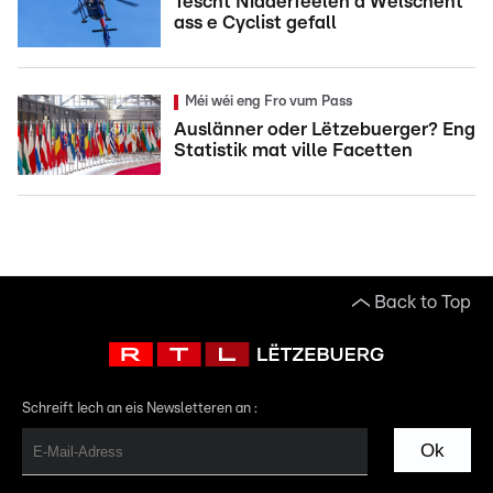
Tëscht Nidderfeelen a Welschent
ass e Cyclist gefall
Méi wéi eng Fro vum Pass
Auslänner oder Lëtzebuerger? Eng
Statistik mat ville Facetten
Back to Top
Schreift Iech an eis Newsletteren an :
Ok