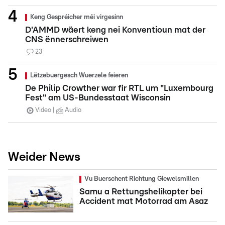
Keng Gespréicher méi virgesinn
D'AMMD wäert keng nei Konventioun mat der
CNS ënnerschreiwen
23
Lëtzebuergesch Wuerzele feieren
De Philip Crowther war fir RTL um "Luxembourg
Fest" am US-Bundesstaat Wisconsin
Video
Audio
Weider News
Vu Buerschent Richtung Giewelsmillen
Samu a Rettungshelikopter bei
Accident mat Motorrad am Asaz