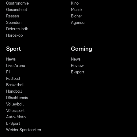
Gastronomie
Kino
Gesondheet
Musek
Reesen
Bicher
Spenden
Agenda
Déiererubrik
Horoskop
Sport
Gaming
News
News
Live Arena
Review
F1
E-sport
Futtball
Basketball
Handball
Dëschtennis
Volleyball
Vëlossport
Auto-Moto
E-Sport
Weider Sportaarten