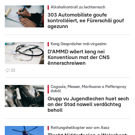
Alkoholkontroll zu Iechternach
303 Automobiliste goufe
kontrolléiert, ee Fürerschäi gouf
agezunn
Keng Gespréicher méi virgesinn
D'AMMD wäert keng nei
Konventioun mat der CNS
ënnerschreiwen
23
Cagoule, Messer, Marihuana a Pefferspray
dobäi
Grupp vu Jugendlechen huet sech
an der Stad nawell verdächteg
beholl
Rettungshelikopter war am Asaz