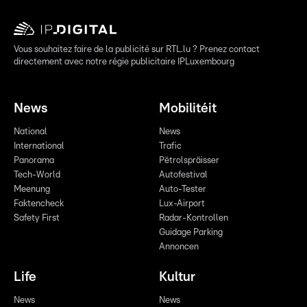
Vous souhaitez faire de la publicité sur RTL.lu ? Prenez contact
directement avec notre régie publicitaire IPLuxembourg
News
Mobilitéit
National
News
International
Trafic
Panorama
Pëtrolspräisser
Tech-World
Autofestival
Meenung
Auto-Tester
Faktencheck
Lux-Airport
Safety First
Radar-Kontrollen
Guidage Parking
Annoncen
Life
Kultur
News
News