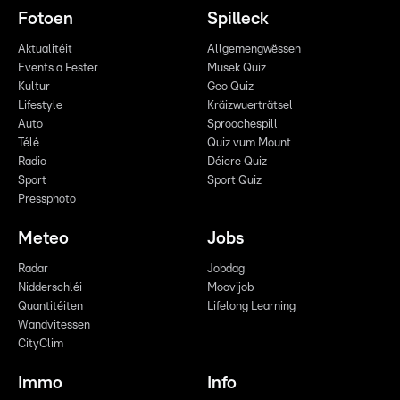
Fotoen
Spilleck
Aktualitéit
Allgemengwëssen
Events a Fester
Musek Quiz
Kultur
Geo Quiz
Lifestyle
Kräizwuerträtsel
Auto
Sproochespill
Télé
Quiz vum Mount
Radio
Déiere Quiz
Sport
Sport Quiz
Pressphoto
Meteo
Jobs
Radar
Jobdag
Nidderschléi
Moovijob
Quantitéiten
Lifelong Learning
Wandvitessen
CityClim
Immo
Info