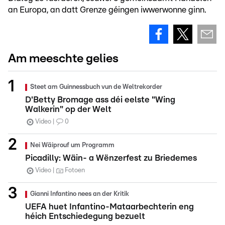
an Europa, an datt Grenze géingen iwwerwonne ginn.
Am meeschte gelies
Steet am Guinnessbuch vun de Weltrekorder
D'Betty Bromage ass déi eelste "Wing
Walkerin" op der Welt
Video
0
Nei Wäiprouf um Programm
Picadilly: Wäin- a Wënzerfest zu Briedemes
Video
Fotoen
Gianni Infantino nees an der Kritik
UEFA huet Infantino-Mataarbechterin eng
héich Entschiedegung bezuelt