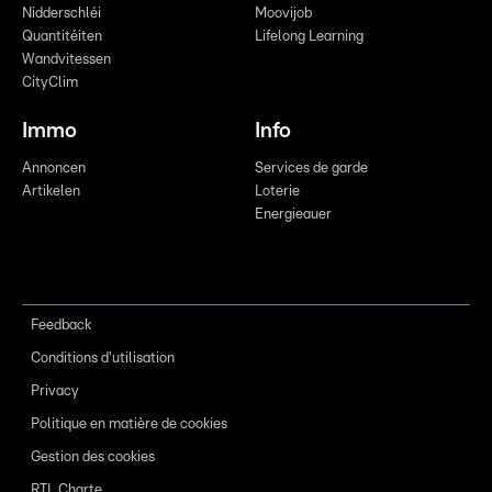
Nidderschléi
Moovijob
Quantitéiten
Lifelong Learning
Wandvitessen
CityClim
Immo
Info
Annoncen
Services de garde
Artikelen
Loterie
Energieauer
Feedback
Conditions d'utilisation
Privacy
Politique en matière de cookies
Gestion des cookies
RTL Charte