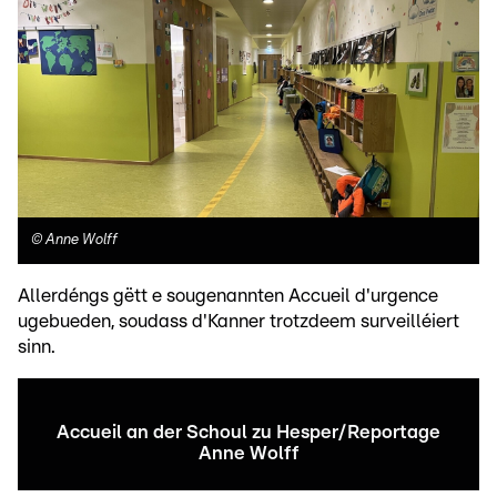
©
Anne Wolff
Allerdéngs gëtt e sougenannten Accueil d'urgence
ugebueden, soudass d'Kanner trotzdeem surveilléiert
sinn.
Accueil an der Schoul zu Hesper/Reportage
Anne Wolff