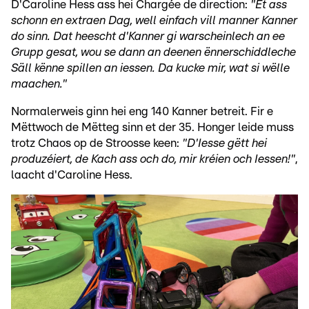
D'Caroline Hess ass hei Chargée de direction:
"Et ass
schonn en extraen Dag, well einfach vill manner Kanner
do sinn. Dat heescht d'Kanner gi warscheinlech an ee
Grupp gesat, wou se dann an deenen ënnerschiddleche
Säll kënne spillen an iessen. Da kucke mir, wat si wëlle
maachen."
Normalerweis ginn hei eng 140 Kanner betreit. Fir e
Mëttwoch de Mëtteg sinn et der 35. Honger leide muss
trotz Chaos op de Stroosse keen:
"D'Iesse gëtt hei
produzéiert, de Kach ass och do, mir kréien och Iessen!"
,
laacht d'Caroline Hess.