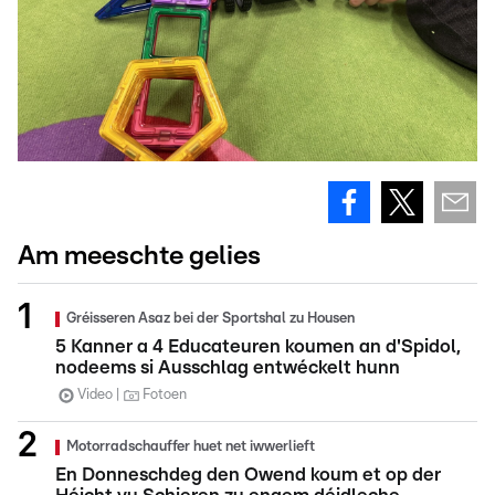
Am meeschte gelies
Gréisseren Asaz bei der Sportshal zu Housen
5 Kanner a 4 Educateuren koumen an d'Spidol,
nodeems si Ausschlag entwéckelt hunn
Video
Fotoen
Motorradschauffer huet net iwwerlieft
En Donneschdeg den Owend koum et op der