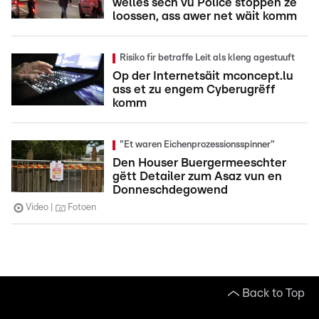
wëlles sech vu Police stoppen ze
loossen, ass awer net wäit komm
Risiko fir betraffe Leit als kleng agestuuft
Op der Internetsäit mconcept.lu
ass et zu engem Cyberugrëff
komm
"Et waren Eichenprozessionsspinner"
Den Houser Buergermeeschter
gëtt Detailer zum Asaz vun en
Donneschdegowend
Video
Fotoen
Back to Top