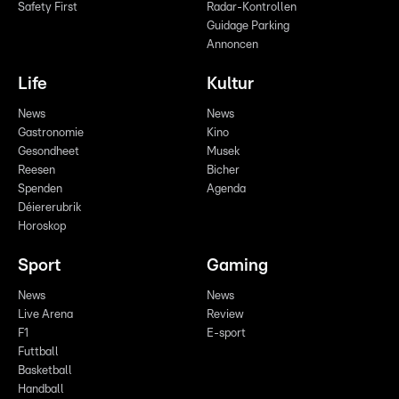
Safety First
Radar-Kontrollen
Guidage Parking
Annoncen
Life
Kultur
News
News
Gastronomie
Kino
Gesondheet
Musek
Reesen
Bicher
Spenden
Agenda
Déiererubrik
Horoskop
Sport
Gaming
News
News
Live Arena
Review
F1
E-sport
Futtball
Basketball
Handball