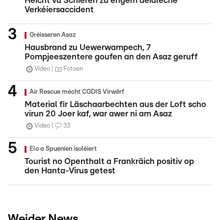
Héicht vu Schieren zu engem déidleche
Verkéiersaccident
Gréisseren Asaz
Hausbrand zu Uewerwampech, 7
Pompjeeszentere goufen an den Asaz geruff
Video
Fotoen
Air Rescue mécht CGDIS Virwërf
Material fir Läschaarbechten aus der Loft scho
virun 20 Joer kaf, war awer ni am Asaz
Video
33
Elo a Spuenien isoléiert
Tourist no Openthalt a Frankräich positiv op
den Hanta-Virus getest
Weider News