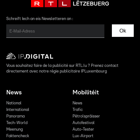
Schreift Iech an eis Newsletteren an :
Ok
Vous souhaitez faire de la publicité sur RTL.lu ? Prenez contact
directement avec notre régie publicitaire IPLuxembourg
News
Mobilitéit
National
News
International
Trafic
Panorama
Pëtrolspräisser
Tech-World
Autofestival
Meenung
Auto-Tester
Faktencheck
Lux-Airport