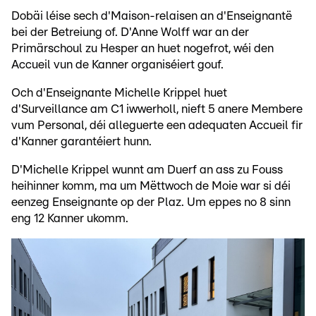
Dobäi léise sech d'Maison-relaisen an d'Enseignantë
bei der Betreiung of. D'Anne Wolff war an der
Primärschoul zu Hesper an huet nogefrot, wéi den
Accueil vun de Kanner organiséiert gouf.
Och d'Enseignante Michelle Krippel huet
d'Surveillance am C1 iwwerholl, nieft 5 anere Membere
vum Personal, déi alleguerte een adequaten Accueil fir
d'Kanner garantéiert hunn.
D'Michelle Krippel wunnt am Duerf an ass zu Fouss
heihinner komm, ma um Mëttwoch de Moie war si déi
eenzeg Enseignante op der Plaz. Um eppes no 8 sinn
eng 12 Kanner ukomm.