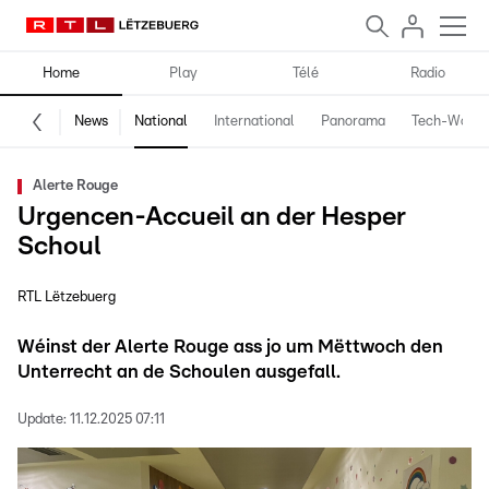
Home
Play
Télé
Radio
News
National
International
Panorama
Tech-World
Alerte Rouge
Urgencen-Accueil an der Hesper
Schoul
RTL Lëtzebuerg
Wéinst der Alerte Rouge ass jo um Mëttwoch den
Unterrecht an de Schoulen ausgefall.
Update:
11.12.2025 07:11