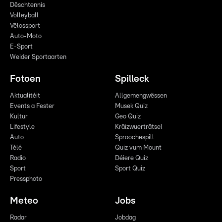
Dëschtennis
Volleyball
Vëlossport
Auto-Moto
E-Sport
Weider Sportaarten
Fotoen
Spilleck
Aktualitéit
Allgemengwëssen
Events a Fester
Musek Quiz
Kultur
Geo Quiz
Lifestyle
Kräizwuerträtsel
Auto
Sproochespill
Télé
Quiz vum Mount
Radio
Déiere Quiz
Sport
Sport Quiz
Pressphoto
Meteo
Jobs
Radar
Jobdag