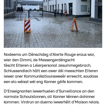
Nodeems um Dënschdeg d'Alerte Rouge eraus war,
wier den Dimmi, de Messengerdéngscht
tëscht Elteren a Léierpersonal zesummegebrach.
Schlussendlech hätt een awer déi meeschten Elteren
iwwer aner Kommunikatiounsweeër erreecht, soudass
een elo wéisst wéi eng Kanner géife kommen.
D'Enseignanten iwwerhuelen d'Surveillance an den
normale Schoulstonnen, all Kanner kënnen dohinner
kommen. Virdrun an duerno iwwerhëlt d'Maison relais.