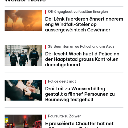
Ofhängegkeet vu fossillen Energien
Déi Lénk fuerderen ënnert anerem
eng Windfall-Steier op
aussergewéinlech Gewënner
38 Beamten an ee Policehond am Asaz
Déi lescht Woch huet d'Police an
der Haaptstad grouss Kontrollen
duerchgefouert
Police deelt mat
Dräi Leit zu Waasserbëlleg
gestallt a fënnef Persounen zu
Bouneweg festgeholl
Poursuite zu Zolwer
E presséierte Chauffer hat net