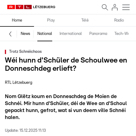
Home
Play
Télé
Radio
News
National
International
Panorama
Tech-World
Trotz Schnéichaos
Wéi hunn d'Schüler de Schoulwee en
Donneschdeg erlieft?
RTL Lëtzebuerg
Nom Glëtz koum en Donneschdeg de Moien de
Schnéi. Mir hunn d'Schüler, déi de Wee an d'Schoul
gepackt hunn, gefrot, wat si vun deem ville Schnéi
halen.
Update:
15.12.2025 11:13