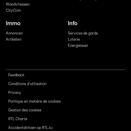
Wandvitessen
CityClim
Immo
Info
Annoncen
Services de garde
Artikelen
Loterie
Energieauer
Feedback
Conditions d'utilisation
Privacy
Politique en matière de cookies
Gestion des cookies
RTL Charte
Accidentsfotoen op RTL.lu