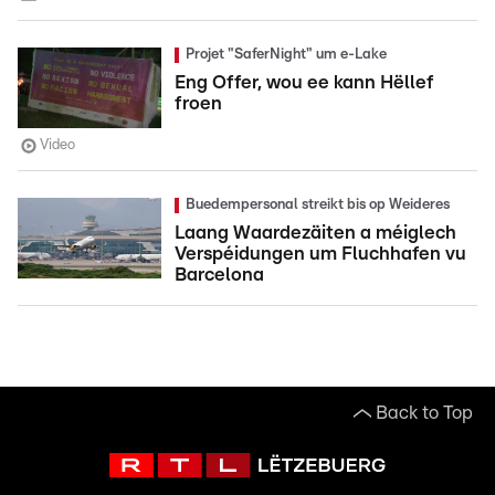
Projet "SaferNight" um e-Lake
Eng Offer, wou ee kann Hëllef
froen
Video
Buedempersonal streikt bis op Weideres
Laang Waardezäiten a méiglech
Verspéidungen um Fluchhafen vu
Barcelona
Back to Top