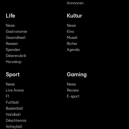
Annoncen
Life
Kultur
News
News
Gastronomie
Kino
Gesondheet
Musek
Reesen
Bicher
Spenden
Agenda
Déiererubrik
Horoskop
Sport
Gaming
News
News
Live Arena
Review
F1
E-sport
Futtball
Basketball
Handball
Dëschtennis
Volleyball