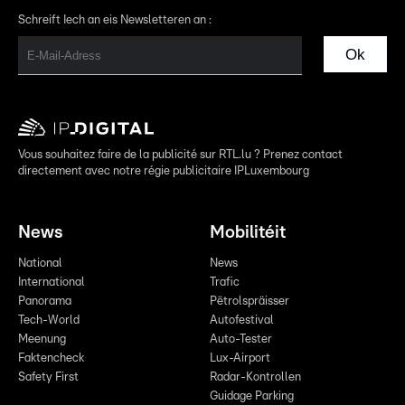
Schreift Iech an eis Newsletteren an :
Ok
Vous souhaitez faire de la publicité sur RTL.lu ? Prenez contact
directement avec notre régie publicitaire IPLuxembourg
News
Mobilitéit
National
News
International
Trafic
Panorama
Pëtrolspräisser
Tech-World
Autofestival
Meenung
Auto-Tester
Faktencheck
Lux-Airport
Safety First
Radar-Kontrollen
Guidage Parking