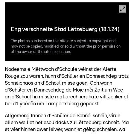
Eng verschneite Stad Lëtzebuerg (18.1.24)
The photos published on this site are subject to copyright and
may not be copied, modified, or sold without the prior permission
of the owner of the site in question.
Nodeems e Mëttwoch d'Schoule wéinst der Alerte
Rouge zou waren, hunn d'Schüler en Donneschdeg trotz
Schnéichaos an d'Schoul misse goen. Och wann
d'Schüler en Donneschdeg de Moie méi Zäit um Wee
an d'Schoul hu misste mat arechnen, hate vill Jonker et
bei d'Lycéeën um Lampertsbierg gepackt.
Allgemeng fannen d'Schüler de Schnéi schéin, virun
allem well et net esou dacks zu Lëtzebuerg schneit. Ma
et wier hinnen awer léiwer, wann et géing schneien, wa