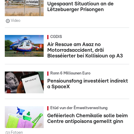
Ugespaant Situatioun an de
Lëtzebuerger Prisongen
Video
CGDIS
Air Rescue am Asaz no
Motorradsaccident, dräi
Blesséierter bei Kollisioun op A3
Ronn 6 Milliounen Euro
Pensiounsfong investéiert indirekt
a SpaceX
Etüd vun der Ëmweltverwaltung
Geféierlech Chemikalie solle beim
Centre antipoisons gemellt ginn
Fotoen