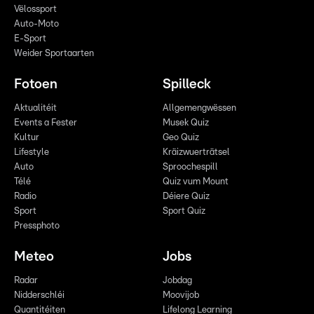
Vëlossport
Auto-Moto
E-Sport
Weider Sportaarten
Fotoen
Spilleck
Aktualitéit
Allgemengwëssen
Events a Fester
Musek Quiz
Kultur
Geo Quiz
Lifestyle
Kräizwuerträtsel
Auto
Sproochespill
Télé
Quiz vum Mount
Radio
Déiere Quiz
Sport
Sport Quiz
Pressphoto
Meteo
Jobs
Radar
Jobdag
Nidderschléi
Moovijob
Quantitéiten
Lifelong Learning