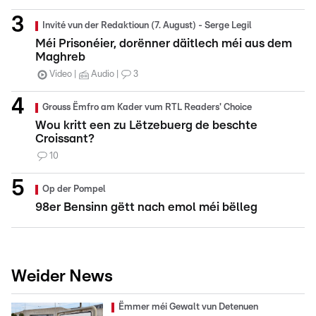
Invité vun der Redaktioun (7. August) - Serge Legil
Méi Prisonéier, dorënner däitlech méi aus dem
Maghreb
Video
Audio
3
Grouss Ëmfro am Kader vum RTL Readers' Choice
Wou kritt een zu Lëtzebuerg de beschte
Croissant?
10
Op der Pompel
98er Bensinn gëtt nach emol méi bëlleg
Weider News
Ëmmer méi Gewalt vun Detenuen