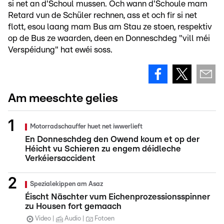
si net an d'Schoul mussen. Och wann d'Schoule mam
Retard vun de Schüler rechnen, ass et och fir si net
flott, esou laang mam Bus am Stau ze stoen, respektiv
op de Bus ze waarden, deen en Donneschdeg "vill méi
Verspéidung" hat ewéi soss.
Am meeschte gelies
Motorradschauffer huet net iwwerlieft
En Donneschdeg den Owend koum et op der
Héicht vu Schieren zu engem déidleche
Verkéiersaccident
Spezialekippen am Asaz
Éischt Näschter vum Eichenprozessionsspinner
zu Housen fort gemaach
Video
Audio
Fotoen