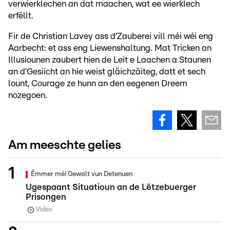
verwierklechen an dat maachen, wat ee wierklech
erfëllt.
Fir de Christian Lavey ass d’Zauberei vill méi wéi eng
Aarbecht: et ass eng Liewenshaltung. Mat Tricken an
Illusiounen zaubert hien de Leit e Laachen a Staunen
an d’Gesiicht an hie weist gläichzäiteg, datt et sech
lount, Courage ze hunn an den eegenen Dreem
nozegoen.
Am meeschte gelies
Ëmmer méi Gewalt vun Detenuen
Ugespaant Situatioun an de Lëtzebuerger
Prisongen
Video