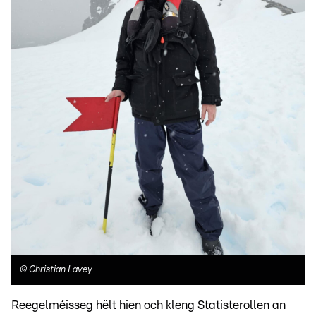
©
Christian Lavey
Reegelméisseg hëlt hien och kleng Statisterollen an