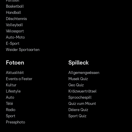
Futtball
Basketball
Handball
Dëschtennis
Volleyball
Vëlossport
Auto-Moto
E-Sport
Weider Sportaarten
Fotoen
Spilleck
Aktualitéit
Allgemengwëssen
Events a Fester
Musek Quiz
Kultur
Geo Quiz
Lifestyle
Kräizwuerträtsel
Auto
Sproochespill
Télé
Quiz vum Mount
Radio
Déiere Quiz
Sport
Sport Quiz
Pressphoto