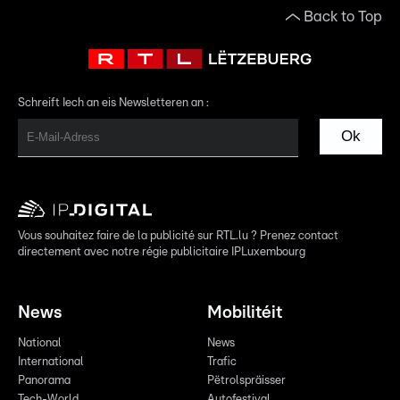
Back to Top
Schreift Iech an eis Newsletteren an :
Ok
Vous souhaitez faire de la publicité sur RTL.lu ? Prenez contact
directement avec notre régie publicitaire IPLuxembourg
News
Mobilitéit
National
News
International
Trafic
Panorama
Pëtrolspräisser
Tech-World
Autofestival