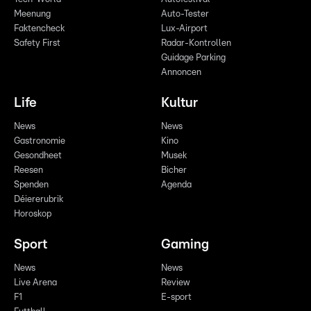
Meenung
Auto-Tester
Faktencheck
Lux-Airport
Safety First
Radar-Kontrollen
Guidage Parking
Annoncen
Life
Kultur
News
News
Gastronomie
Kino
Gesondheet
Musek
Reesen
Bicher
Spenden
Agenda
Déiererubrik
Horoskop
Sport
Gaming
News
News
Live Arena
Review
F1
E-sport