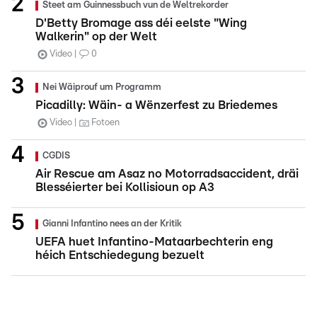
Steet am Guinnessbuch vun de Weltrekorder
D'Betty Bromage ass déi eelste "Wing
Walkerin" op der Welt
Video
0
Nei Wäiprouf um Programm
Picadilly: Wäin- a Wënzerfest zu Briedemes
Video
Fotoen
CGDIS
Air Rescue am Asaz no Motorradsaccident, dräi
Blesséierter bei Kollisioun op A3
Gianni Infantino nees an der Kritik
UEFA huet Infantino-Mataarbechterin eng
héich Entschiedegung bezuelt