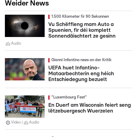
Weider News
1.500 Kilometer fir 90 Sekonnen
Vu Schëffleng mam Auto a
Spuenien, fir déi komplett
Sonnendäischtert ze gesinn
Audio
Gianni Infantino nees an der Kritik
UEFA huet Infantino-
Mataarbechterin eng héich
Entschiedegung bezuelt
"Luxembourg Fest"
En Duerf am Wisconsin feiert seng
lëtzebuergesch Wuerzelen
Video
Audio