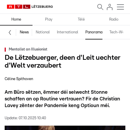
Home
Play
Télé
Radio
News
National
International
Panorama
Tech-World
Mentalist an Illusionist
De Lëtzebuerger, deen d'Leit uechter
d'Welt verzaubert
Céline Spithoven
Am Büro sëtzen, ëmmer déi selwecht Stonne
schaffen an op Routine vertrauen? Fir de Christian
Lavey zënter der Pandemie keng Optioun méi.
Update:
07.10.2025 10:40