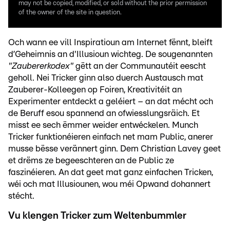
may not be copied, modified, or sold without the prior permission
of the owner of the site in question.
Och wann ee vill Inspiratioun am Internet fënnt, bleift
d’Geheimnis an d'Illusioun wichteg. De sougenannten
"Zaubererkodex"
gëtt an der Communautéit eescht
geholl. Nei Tricker ginn also duerch Austausch mat
Zauberer-Kolleegen op Foiren, Kreativitéit an
Experimenter entdeckt a geléiert – an dat mécht och
de Beruff esou spannend an ofwiesslungsräich. Et
misst ee sech ëmmer weider entwéckelen. Munch
Tricker funktionéieren einfach net mam Public, anerer
musse bësse verännert ginn. Dem Christian Lavey geet
et drëms ze begeeschteren an de Public ze
faszinéieren. An dat geet mat ganz einfachen Tricken,
wéi och mat Illusiounen, wou méi Opwand dohannert
stécht.
Vu klengen Tricker zum Weltenbummler