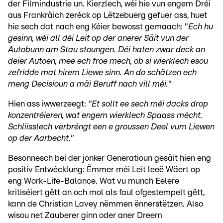
der Filmindustrie un. Kierzlech, wéi hie vun engem Dréi
aus Frankräich zeréck op Lëtzebuerg gefuer ass, huet
hie sech dat nach eng Kéier bewosst gemaach: "
Ech hu
gesinn, wéi all déi Leit op der anerer Säit vun der
Autobunn am Stau stoungen. Déi haten zwar deck an
deier Autoen, mee ech froe mech, ob si wierklech esou
zefridde mat hirem Liewe sinn. An do schätzen ech
meng Decisioun a mäi Beruff nach vill méi."
Hien ass iwwerzeegt:
"Et sollt ee sech méi dacks drop
konzentréieren, wat engem wierklech Spaass mécht.
Schliisslech verbréngt een e groussen Deel vum Liewen
op der Aarbecht."
Besonnesch bei der jonker Generatioun gesäit hien eng
positiv Entwécklung: Ëmmer méi Leit leeë Wäert op
eng Work-Life-Balance. Wat vu munch Eelere
kritiséiert gëtt an och mol als faul ofgestempelt gëtt,
kann de Christian Lavey nëmmen ënnerstëtzen. Also
wisou net Zauberer ginn oder aner Dreem