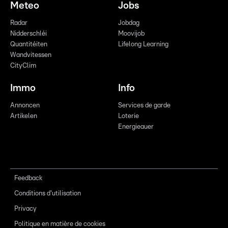
Meteo
Jobs
Radar
Jobdag
Nidderschléi
Moovijob
Quantitéiten
Lifelong Learning
Wandvitessen
CityClim
Immo
Info
Annoncen
Services de garde
Artikelen
Loterie
Energieauer
Feedback
Conditions d'utilisation
Privacy
Politique en matière de cookies