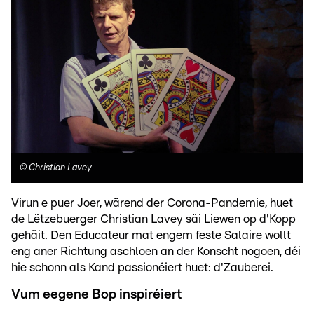
©
Christian Lavey
Virun e puer Joer, wärend der Corona-Pandemie, huet
de Lëtzebuerger Christian Lavey säi Liewen op d'Kopp
gehäit. Den Educateur mat engem feste Salaire wollt
eng aner Richtung aschloen an der Konscht nogoen, déi
hie schonn als Kand passionéiert huet: d'Zauberei.
Vum eegene Bop inspiréiert