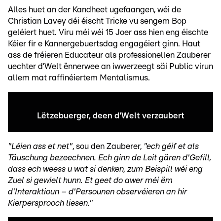
Alles huet an der Kandheet ugefaangen, wéi de
Christian Lavey déi éischt Tricke vu sengem Bop
geléiert huet. Viru méi wéi 15 Joer ass hien eng éischte
Kéier fir e Kannergebuertsdag engagéiert ginn. Haut
ass de fréieren Educateur als professionellen Zauberer
uechter d’Welt ënnerwee an iwwerzeegt säi Public virun
allem mat raffinéiertem Mentalismus.
Lëtzebuerger, deen d'Welt verzaubert
"Léien ass et net"
, sou den Zauberer,
"ech géif et als
Täuschung bezeechnen. Ech ginn de Leit gären d'Gefill,
dass ech weess u wat si denken, zum Beispill wéi eng
Zuel si gewielt hunn. Et geet do awer méi ëm
d'Interaktioun – d'Persounen observéieren an hir
Kierpersprooch liesen."