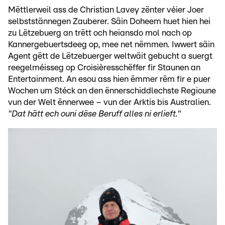
Mëttlerweil ass de Christian Lavey zënter véier Joer
selbststännegen Zauberer. Säin Doheem huet hien hei
zu Lëtzebuerg an trëtt och heiansdo mol nach op
Kannergebuertsdeeg op, mee net nëmmen. Iwwert säin
Agent gëtt de Lëtzebuerger weltwäit gebucht a suergt
reegelméisseg op Croisièresschëffer fir Staunen an
Entertainment. An esou ass hien ëmmer rëm fir e puer
Wochen um Stéck an den ënnerschiddlechste Regioune
vun der Welt ënnerwee – vun der Arktis bis Australien.
"Dat hätt ech ouni dëse Beruff alles ni erlieft."