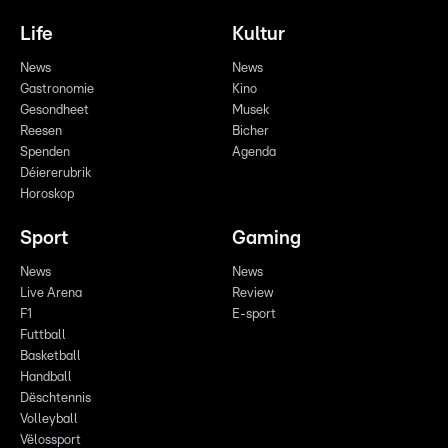
Life
Kultur
News
News
Gastronomie
Kino
Gesondheet
Musek
Reesen
Bicher
Spenden
Agenda
Déiererubrik
Horoskop
Sport
Gaming
News
News
Live Arena
Review
F1
E-sport
Futtball
Basketball
Handball
Dëschtennis
Volleyball
Vëlossport