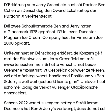
D'Erklärung vum Jerry Greenfield huet säi Partner Ben
Cohen an Dënschdeg den Owend Lokalzäit op der
Platform X verëffentlecht.
Déi zwee Schoulkomerode Ben and Jerry haten
d'Glacëmark 1978 gegrënnt. D'Unilever-Duechter
Magnum Ice Cream Company huet hir Firma am Joer
2000 opkaaft.
Unilever huet en Dënschdeg erkläert, de Konzern géif
mat der Siichtweis vum Jerry Greenfield net méi
iwwerteneestëmmen. Si hätte versicht, mat béide
Grënner e "konstruktiivt Gespréich doriwwer ze féieren,
wéi déi mächteg, wäert-baséierend Positioune vu Ben
& Jerry's weltwäit gestäerkt kéinte ginn". Unilever huet
scho méi laang de Verkaf vu senger Glacëbranche
annoncéiert.
Schonn 2022 war et zu engem heftege Sträit komm.
Deemools hat Ben & Jerry's verlaangt, dass domat soll