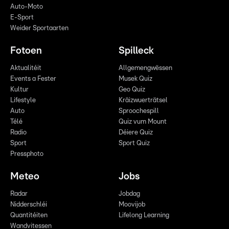
Auto-Moto
E-Sport
Weider Sportaarten
Fotoen
Spilleck
Aktualitéit
Allgemengwëssen
Events a Fester
Musek Quiz
Kultur
Geo Quiz
Lifestyle
Kräizwuerträtsel
Auto
Sproochespill
Télé
Quiz vum Mount
Radio
Déiere Quiz
Sport
Sport Quiz
Pressphoto
Meteo
Jobs
Radar
Jobdag
Nidderschléi
Moovijob
Quantitéiten
Lifelong Learning
Wandvitessen