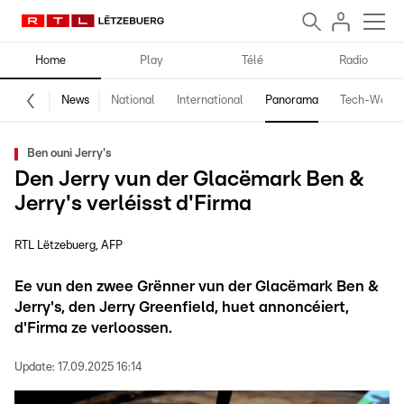
Home
Play
Télé
Radio
News
National
International
Panorama
Tech-World
Ben ouni Jerry's
Den Jerry vun der Glacëmark Ben &
Jerry's verléisst d'Firma
RTL Lëtzebuerg
AFP
Ee vun den zwee Grënner vun der Glacëmark Ben &
Jerry's, den Jerry Greenfield, huet annoncéiert,
d'Firma ze verloossen.
Update:
17.09.2025 16:14