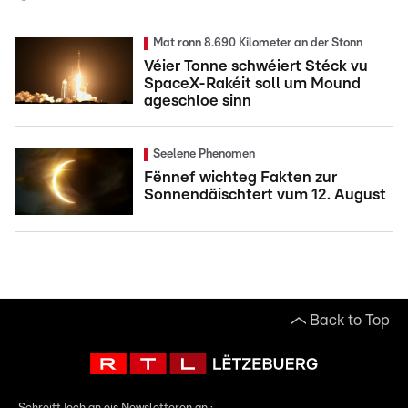
Mat ronn 8.690 Kilometer an der Stonn
Véier Tonne schwéiert Stéck vu
SpaceX-Rakéit soll um Mound
ageschloe sinn
Seelene Phenomen
Fënnef wichteg Fakten zur
Sonnendäischtert vum 12. August
Back to Top