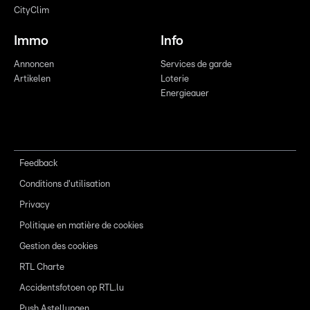
CityClim
Immo
Info
Annoncen
Services de garde
Artikelen
Loterie
Energieauer
Feedback
Conditions d'utilisation
Privacy
Politique en matière de cookies
Gestion des cookies
RTL Charte
Accidentsfotoen op RTL.lu
Push Astellungen