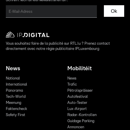
Schreift Iech an eis Newsletteren an :
Ok
Vous souhaitez faire de la publicité sur RTL.lu ? Prenez contact
directement avec notre régie publicitaire IPLuxembourg
News
Mobilitéit
National
News
International
Trafic
Panorama
Pëtrolspräisser
Tech-World
Autofestival
Meenung
Auto-Tester
Faktencheck
Lux-Airport
Safety First
Radar-Kontrollen
Guidage Parking
Annoncen