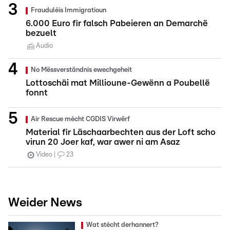
Frauduléis Immigratioun
6.000 Euro fir falsch Pabeieren an Demarchë
bezuelt
Audio
No Mëssverständnis ewechgeheit
Lottoschäi mat Millioune-Gewënn a Poubellë
fonnt
Air Rescue mécht CGDIS Virwërf
Material fir Läschaarbechten aus der Loft scho
virun 20 Joer kaf, war awer ni am Asaz
Video
23
Weider News
Wat stécht derhannert?