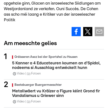
opgehale ginn, Glacen an israeelesche Siidlungen am
Westjordanland ze verkafen. Ouni Succès. De Cohen
ass scho méi laang e Kritiker vun der israeelescher
Politik
Am meeschte gelies
Gréisseren Asaz bei der Sportshal zu Housen
5 Kanner a 4 Educateuren koumen an d'Spidol,
nodeems si Ausschlag entwéckelt hunn
Video
Fotoen
Beetebuerger Buergermeeschter
Metallwäert vu Kräizer a Figure kéint Grond fir
Vandalismus u Griewer sinn
Video
Fotoen