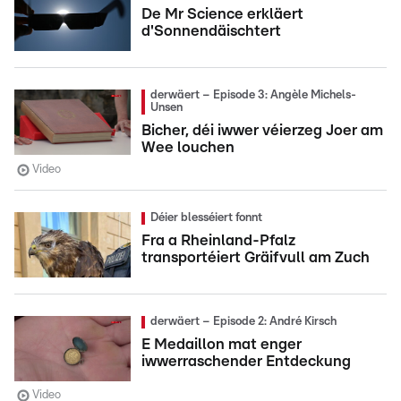
De Mr Science erkläert
d'Sonnendäischtert
derwäert – Episode 3: Angèle Michels-
Unsen
Bicher, déi iwwer véierzeg Joer am
Wee louchen
Video
Déier blesséiert fonnt
Fra a Rheinland-Pfalz
transportéiert Gräifvull am Zuch
derwäert – Episode 2: André Kirsch
E Medaillon mat enger
iwwerraschender Entdeckung
Video