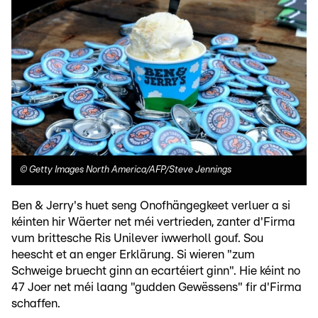
©
Getty Images North America/AFP/Steve Jennings
Ben & Jerry's huet seng Onofhängegkeet verluer a si
kéinten hir Wäerter net méi vertrieden, zanter d'Firma
vum brittesche Ris Unilever iwwerholl gouf. Sou
heescht et an enger Erklärung. Si wieren "zum
Schweige bruecht ginn an ecartéiert ginn". Hie kéint no
47 Joer net méi laang "gudden Gewëssens" fir d'Firma
schaffen.