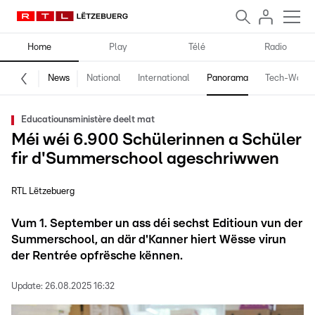
Home
Play
Télé
Radio
News
National
International
Panorama
Tech-World
Educatiounsministère deelt mat
Méi wéi 6.900 Schülerinnen a Schüler
fir d'Summerschool ageschriwwen
RTL Lëtzebuerg
Vum 1. September un ass déi sechst Editioun vun der
Summerschool, an där d'Kanner hiert Wësse virun
der Rentrée opfrësche kënnen.
Update:
26.08.2025 16:32