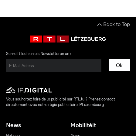
Back to Top
Schreift Iech an eis Newsletteren an :
Ok
Vous souhaitez faire de la publicité sur RTL.lu ? Prenez contact
directement avec notre régie publicitaire IPLuxembourg
News
Mobilitéit
National
News