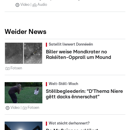
Video
Audio
Weider News
Satellit liwwert Donnéeën
Biller weise Mondkrater no
Rakéiten-Opprall um Mound
Fotoen
Welt-Stëll-Woch
Stëllbegleederin: “D’Thema Niere
gëtt dacks ënnerschat”
Video
Fotoen
Wat stécht derhannert?