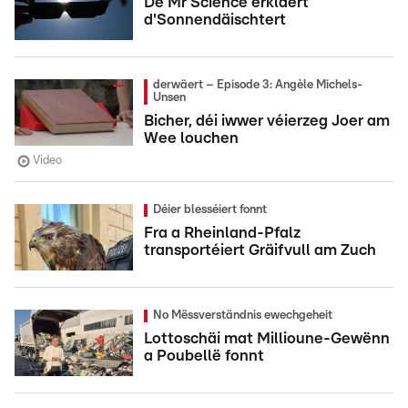
De Mr Science erkläert
d'Sonnendäischtert
derwäert – Episode 3: Angèle Michels-
Unsen
Bicher, déi iwwer véierzeg Joer am
Wee louchen
Video
Déier blesséiert fonnt
Fra a Rheinland-Pfalz
transportéiert Gräifvull am Zuch
No Mëssverständnis ewechgeheit
Lottoschäi mat Millioune-Gewënn
a Poubellë fonnt