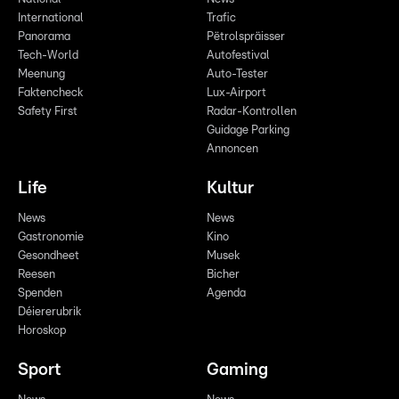
International
Trafic
Panorama
Pëtrolspräisser
Tech-World
Autofestival
Meenung
Auto-Tester
Faktencheck
Lux-Airport
Safety First
Radar-Kontrollen
Guidage Parking
Annoncen
Life
Kultur
News
News
Gastronomie
Kino
Gesondheet
Musek
Reesen
Bicher
Spenden
Agenda
Déiererubrik
Horoskop
Sport
Gaming