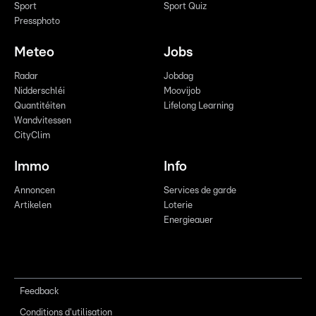
Sport
Sport Quiz
Pressphoto
Meteo
Jobs
Radar
Jobdag
Nidderschléi
Moovijob
Quantitéiten
Lifelong Learning
Wandvitessen
CityClim
Immo
Info
Annoncen
Services de garde
Artikelen
Loterie
Energieauer
Feedback
Conditions d'utilisation