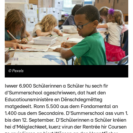
©
Pexels
Iwwer 6.900 Schülerinnen a Schüler hu sech fir
d'Summerschool ageschriwwen, dat huet den
Educatiounsministère en Dënschdegmëtteg
matgedeelt. Ronn 5.500 aus dem Fondamental an
1.400 aus dem Secondaire. D'Summerschool ass vum 1.
bis den 12. September. D'Schülerinnen a Schüler kréien
hei d'Méiglechkeet, kuerz virun der Rentrée hir Coursen