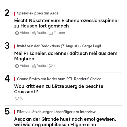
Spezialekippen am Asaz
Éischt Näschter vum Eichenprozessionsspinner
zu Housen fort gemaach
Video
Audio
Fotoen
Invité vun der Redaktioun (7. August) - Serge Legil
Méi Prisonéier, dorënner däitlech méi aus dem
Maghreb
Video
Audio
3
Grouss Ëmfro am Kader vum RTL Readers' Choice
Wou kritt een zu Lëtzebuerg de beschte
Croissant?
10
Pilot vu Lëtzebuerger Läschfliger am Interview
Asaz an der Gironde huet nach emol gewisen,
wéi wichteg amphibesch Fligere sinn