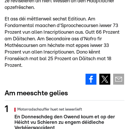
ze reviséieren an hiert Wëssen an den Haaptfächer
opzefrëschen.
Et ass déi mëttlerweil sechst Editioun. Am
Fondamental maachen d'Sproochecoursen iwwer 73
Prozent vun allen Inscriptiounen aus. Gutt 66 Prozent
am Däitschen. Am Secondaire ass d'Nofro fir
Mathéscoursen am héchste mat eppes iwwer 33
Prozent vun allen Inscriptiounen. Dono kënnt
Franséisch mat bal 25 Prozent an Däitsch mat 18
Prozent.
Am meeschte gelies
Motorradschauffer huet net iwwerlieft
En Donneschdeg den Owend koum et op der
Héicht vu Schieren zu engem déidleche
Verkéiersaccident