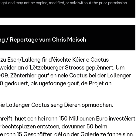
right and may not be copied, modified, or sold without the prior permission
ng / Reportage vum Chris Meisch
u Esch/Lalleng fir d’éischte Kéier e Cactus
weider an d’Lëtzebuerger Strooss geplënnert. Um
2009. Zënterhier gouf en neie Cactus bei der Lallenger
20 gedauert, bis ugefaange gouf, de Projet an
eie Lallenger Cactus seng Dieren opmaachen.
reift, huet een hei ronn 150 Milliounen Euro investéiert
Aarbechtsplazen entstoen, dovunner 50 beim
 ronn 15 Geschäfter, déi an der Galerie ze fanne sinn.