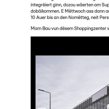
integréiert ginn, dozou wäerten am Su
dobäikommen. E Mëttwoch ass dann am
10 Auer bis an den Nomëtteg, neit Perso
Mam Bau vun dësem Shoppingzenter wa