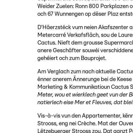
Weider Zuelen: Ronn 800 Parkplazen o
och 67 Wunnengen op dëser Plaz entst
D'Häerzstéck vum neien Akafszenter 
Metercarré Verkafsfläch, sou de Laure
Cactus. Nieft dem grousse Supermarch
anere Geschäfter souwéi verschiddene
gehéiert och zum Bauprojet.
Am Verglach zum nach aktuelle Cactu
ënner anerem Ännerunge bei de Keese gi
Marketing & Kommunikatioun Cactus S
Meter, wou et wierklech geet vun der B
natierlech eise Mer et Fleuves, dat ble
Vis-à-vis vun den Appartementer, kënn
Strooss, eng nei Crèche. Mat der Ouv
Lëtzebuerger Strooss zou. Dat ganzt P