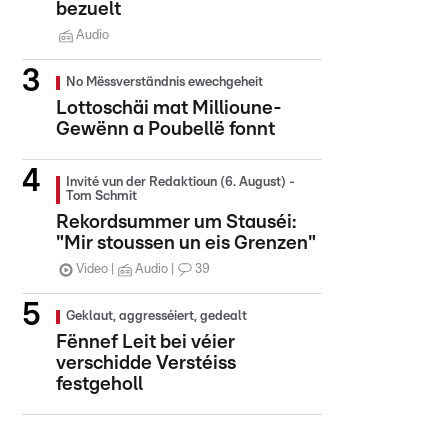
bezuelt
Audio
No Mëssverständnis ewechgeheit
Lottoschäi mat Millioune-
Gewënn a Poubellë fonnt
Invité vun der Redaktioun (6. August) -
Tom Schmit
Rekordsummer um Stauséi:
"Mir stoussen un eis Grenzen"
Video
Audio
39
Geklaut, aggresséiert, gedealt
Fënnef Leit bei véier
verschidde Verstéiss
festgeholl