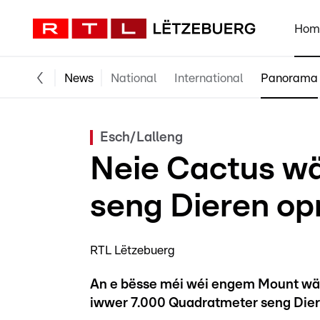
Hom
News
National
International
Panorama
Esch/Lalleng
Neie Cactus wä
seng Dieren o
RTL Lëtzebuerg
An e bësse méi wéi engem Mount wäe
iwwer 7.000 Quadratmeter seng Die