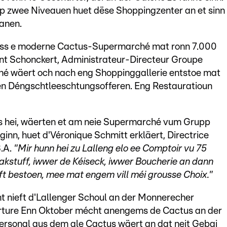
p zwee Niveauen huet dëse Shoppingzenter an et sinn
anen.
ass e moderne Cactus-Supermarché mat ronn 7.000
nt Schonckert, Administrateur-Directeur Groupe
é wäert och nach eng Shoppinggallerie entstoe mat
n Déngschtleeschtungsofferen. Eng Restauratioun
s hei, wäerten et am neie Supermarché vum Grupp
nn, huet d'Véronique Schmitt erkläert, Directrice
.A.
"Mir hunn hei zu Lalleng elo ee Comptoir vu 75
akstuff, iwwer de Kéiseck, iwwer Boucherie an dann
ift bestoen, mee mat engem vill méi grousse Choix."
t nieft d'Lallenger Schoul an der Monnerecher
erture Enn Oktober mécht anengems de Cactus an der
ersonal aus dem ale Cactus wäert an dat neit Gebai