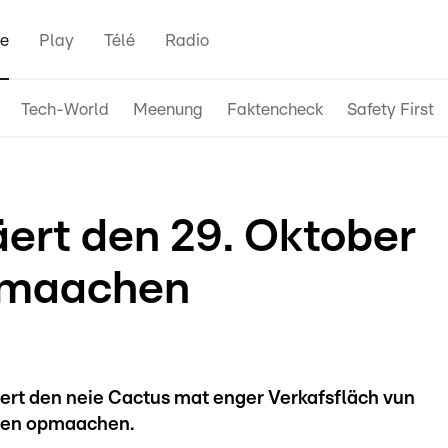
e
Play
Télé
Radio
Tech-World
Meenung
Faktencheck
Safety First
ert den 29. Oktober
pmaachen
rt den neie Cactus mat enger Verkafsfläch vun
ren opmaachen.