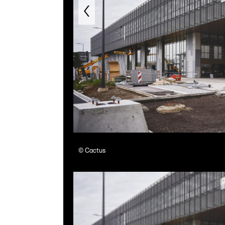
©
Cactus