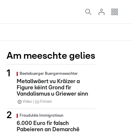
Am meeschte gelies
Beetebuerger Buergermeeschter
Metallwäert vu Kräizer a
Figure kéint Grond fir
Vandalismus u Griewer sinn
Video
Fotoen
Frauduléis Immigratioun
6.000 Euro fir falsch
Pabeieren an Demarchë