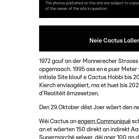
The photos published on this site are subject to copy
of the owner of the site in question.
Neie Cactus Lalle
1972 gouf an der Monnerecher Strooss z
opgemaach. 1995 ass en e puer Meter 
initiale Site blouf e Cactus Hobbi bis 
Kierch envisagéiert, ma et huet bis 20
d’Realitéit ëmzesetzen.
Den 29.Oktober dëst Joer wäert den n
Wéi Cactus an
engem Communiqué
sch
an et wäerten 150 direkt an indirekt 
Supermarché selwer, déi aner 100 an de