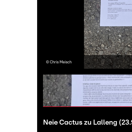
©
Chris Meisch
Neie Cactus zu Lalleng (23.