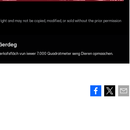
right and may not be copied, modified, or sold without the prior permission
fäerdeg
Verkafsfläch vun iwwer 7.000 Quadratmeter seng Dieren opmaachen.