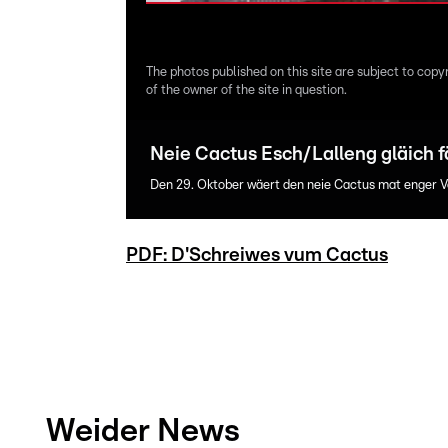
The photos published on this site are subject to copy
of the owner of the site in question.
Neie Cactus Esch/Lalleng gläich 
Den 29. Oktober wäert den neie Cactus mat enger 
PDF: D'Schreiwes vum Cactus
Weider News