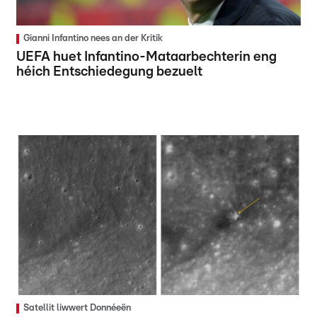
Gianni Infantino nees an der Kritik
UEFA huet Infantino-Mataarbechterin eng
héich Entschiedegung bezuelt
Satellit liwwert Donnéeën