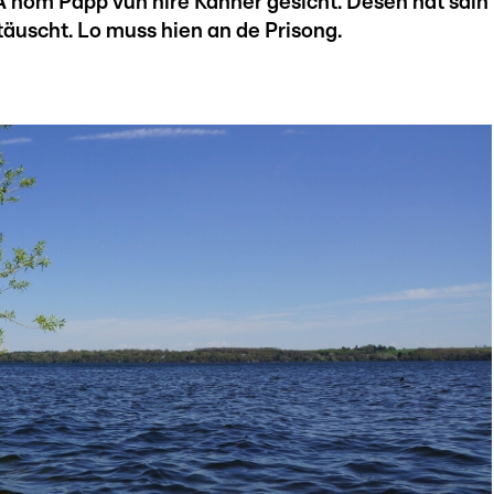
 nom Papp vun hire Kanner gesicht. Dësen hat säin
äuscht. Lo muss hien an de Prisong.