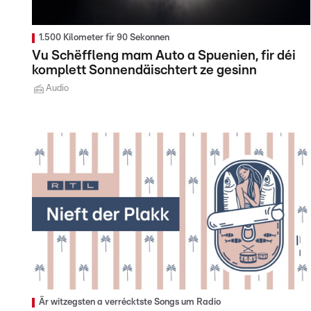
1.500 Kilometer fir 90 Sekonnen
Vu Schëffleng mam Auto a Spuenien, fir déi
komplett Sonnendäischtert ze gesinn
Audio
Är witzegsten a verrécktste Songs um Radio