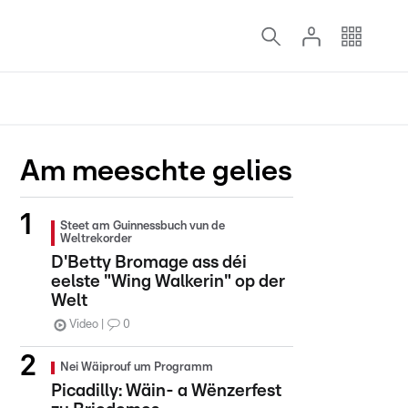
Am meeschte gelies
Steet am Guinnessbuch vun de
Weltrekorder
D'Betty Bromage ass déi
eelste "Wing Walkerin" op der
Welt
Video
0
Nei Wäiprouf um Programm
Picadilly: Wäin- a Wënzerfest