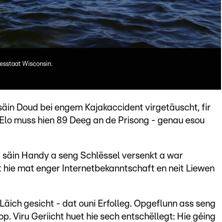
esstaat Wisconsin.
säin Doud bei engem Kajakaccident virgetäuscht, fir
 Elo muss hien 89 Deeg an de Prisong - genau esou
, säin Handy a seng Schlëssel versenkt a war
t hie mat enger Internetbekanntschaft en neit Liewen
ich gesicht - dat ouni Erfolleg. Opgeflunn ass seng
 Viru Geriicht huet hie sech entschëllegt: Hie géing