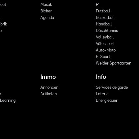
eet
Musek
F1
Bicher
Futtball
n
Agenda
Basketball
brik
Handball
p
Dëschtennis
Volleyball
Vëlossport
Auto-Moto
E-Sport
Weider Sportaarten
Immo
Info
Annoncen
Services de garde
b
Artikelen
Loterie
 Learning
Energieauer