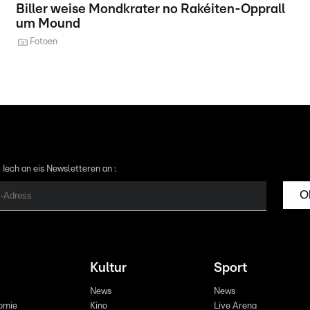
Biller weise Mondkrater no Rakéiten-Opprall
um Mound
Fotoen
 Iech an eis Newsletteren an :
O
Kultur
Sport
News
News
omie
Kino
Live Arena