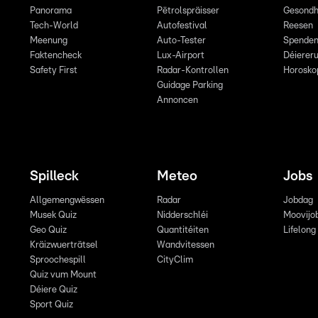
Panorama
Pëtrolspräisser
Gesondh
Tech-World
Autofestival
Reesen
Meenung
Auto-Tester
Spende
Faktencheck
Lux-Airport
Déiereru
Safety First
Radar-Kontrollen
Horosko
Guidage Parking
Annoncen
Spilleck
Meteo
Jobs
Allgemengwëssen
Radar
Jobdag
Musek Quiz
Nidderschléi
Moovijo
Geo Quiz
Quantitéiten
Lifelong
Kräizwuerträtsel
Wandvitessen
Sproochespill
CityClim
Quiz vum Mount
Déiere Quiz
Sport Quiz