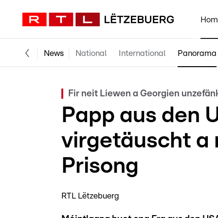
Hom
News
National
International
Panorama
Fir neit Liewen a Georgien unzefän
Papp aus den 
virgetäuscht a 
Prisong
RTL Lëtzebuerg