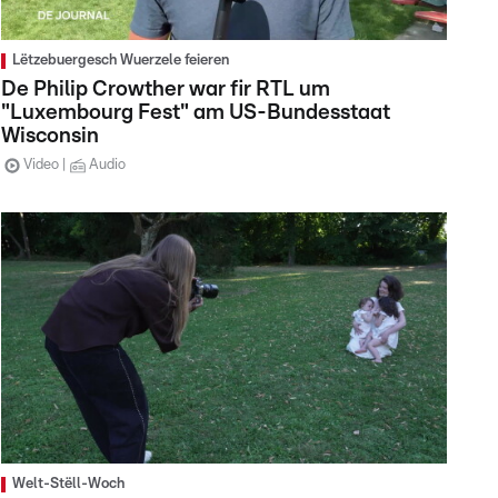
Lëtzebuergesch Wuerzele feieren
De Philip Crowther war fir RTL um
"Luxembourg Fest" am US-Bundesstaat
Wisconsin
Video
Audio
Welt-Stëll-Woch