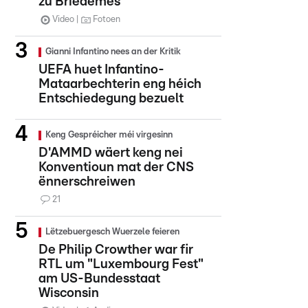
zu Briedemes
Video
Fotoen
Gianni Infantino nees an der Kritik
UEFA huet Infantino-
Mataarbechterin eng héich
Entschiedegung bezuelt
Keng Gespréicher méi virgesinn
D'AMMD wäert keng nei
Konventioun mat der CNS
ënnerschreiwen
21
Lëtzebuergesch Wuerzele feieren
De Philip Crowther war fir
RTL um "Luxembourg Fest"
am US-Bundesstaat
Wisconsin