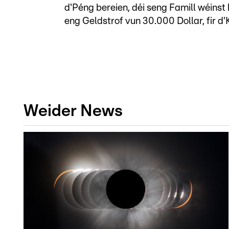
d'Péng bereien, déi seng Famill wéinst
eng Geldstrof vun 30.000 Dollar, fir d
Weider News