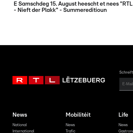
E Samschdeg 15. August heescht et nees "RTL
- Nieft der Plakk" - Summereditioun
Schreift
News
Mobilitéit
Life
National
News
News
International
Trafic
Gastron