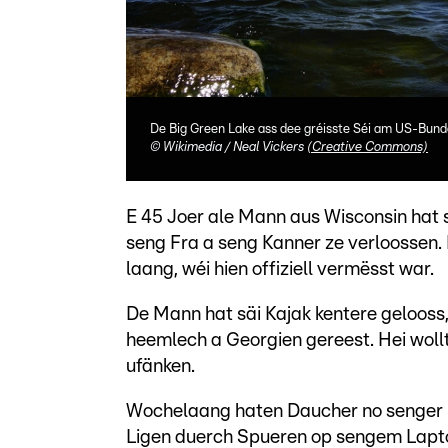
De Big Green Lake ass dee gréisste Séi am US-Bund
©
Wikimedia / Neal Vickers
(Creative Commons)
E 45 Joer ale Mann aus Wisconsin hat 
seng Fra a seng Kanner ze verloossen.
laang, wéi hien offiziell vermësst war.
De Mann hat säi Kajak kentere gelooss
heemlech a Georgien gereest. Hei woll
ufänken.
Wochelaang haten Daucher no senger Lä
Ligen duerch Spueren op sengem Laptop.