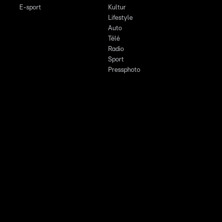
E-sport
Kultur
Lifestyle
Auto
Télé
Radio
Sport
Pressphoto