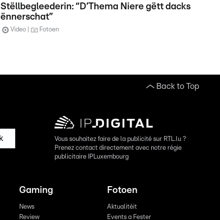
Stëllbegleederin: “D’Thema Niere gëtt dacks
ënnerschat”
Video
Fotoen
Back to Top
k
Vous souhaitez faire de la publicité sur RTL.lu ?
Prenez contact directement avec notre régie
publicitaire IPLuxembourg
Gaming
Fotoen
News
Aktualitéit
Review
Events a Fester