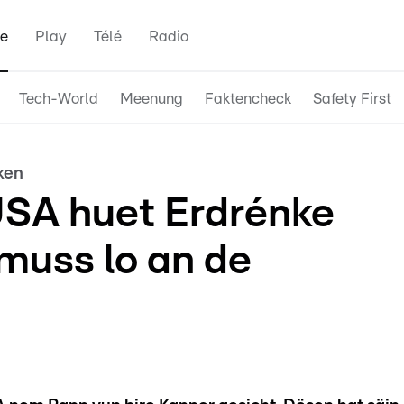
e
Play
Télé
Radio
Tech-World
Meenung
Faktencheck
Safety First
ken
USA huet Erdrénke
muss lo an de