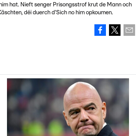
 him hat. Nieft senger Prisongsstrof krut de Mann och
'Käschten, déi duerch d'Sich no him opkoumen.