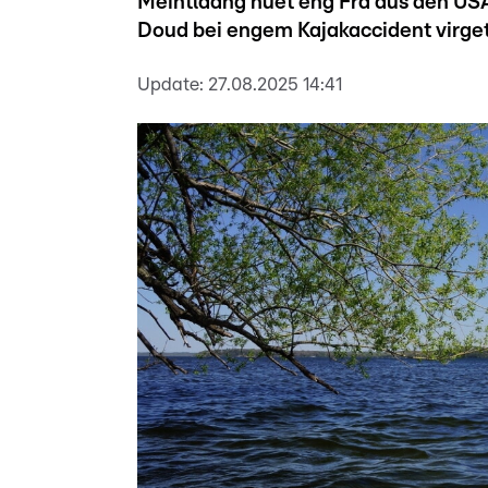
Méintlaang huet eng Fra aus den USA
Doud bei engem Kajakaccident virget
Update:
27.08.2025 14:41