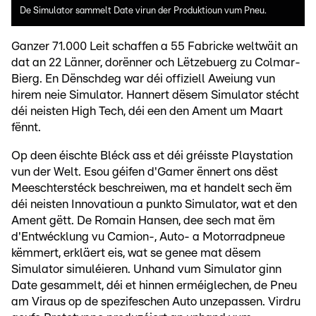
De Simulator sammelt Date virun der Produktioun vum Pneu.
Ganzer 71.000 Leit schaffen a 55 Fabricke weltwäit an
dat an 22 Länner, dorënner och Lëtzebuerg zu Colmar-
Bierg. En Dënschdeg war déi offiziell Aweiung vun
hirem neie Simulator. Hannert dësem Simulator stécht
déi neisten High Tech, déi een den Ament um Maart
fënnt.
Op deen éischte Bléck ass et déi gréisste Playstation
vun der Welt. Esou géifen d'Gamer ënnert ons dëst
Meeschterstéck beschreiwen, ma et handelt sech ëm
déi neisten Innovatioun a punkto Simulator, wat et den
Ament gëtt. De Romain Hansen, dee sech mat ëm
d'Entwécklung vu Camion-, Auto- a Motorradpneue
këmmert, erkläert eis, wat se genee mat dësem
Simulator simuléieren. Unhand vum Simulator ginn
Date gesammelt, déi et hinnen erméiglechen, de Pneu
am Viraus op de spezifeschen Auto unzepassen. Virdru