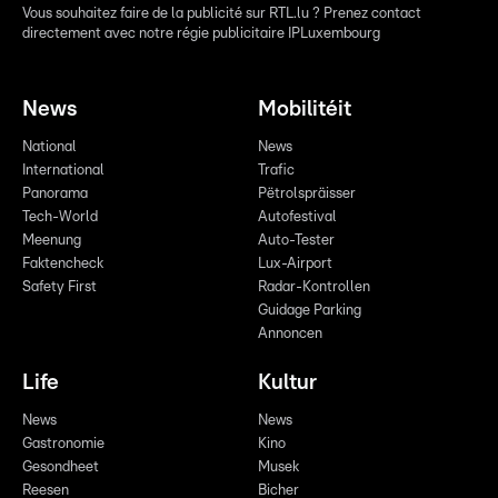
Vous souhaitez faire de la publicité sur RTL.lu ? Prenez contact
directement avec notre régie publicitaire IPLuxembourg
News
Mobilitéit
National
News
International
Trafic
Panorama
Pëtrolspräisser
Tech-World
Autofestival
Meenung
Auto-Tester
Faktencheck
Lux-Airport
Safety First
Radar-Kontrollen
Guidage Parking
Annoncen
Life
Kultur
News
News
Gastronomie
Kino
Gesondheet
Musek
Reesen
Bicher