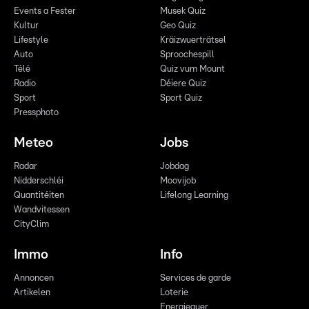
Events a Fester
Musek Quiz
Kultur
Geo Quiz
Lifestyle
Kräizwuerträtsel
Auto
Sproochespill
Télé
Quiz vum Mount
Radio
Déiere Quiz
Sport
Sport Quiz
Pressphoto
Meteo
Jobs
Radar
Jobdag
Nidderschléi
Moovijob
Quantitéiten
Lifelong Learning
Wandvitessen
CityClim
Immo
Info
Annoncen
Services de garde
Artikelen
Loterie
Energieauer