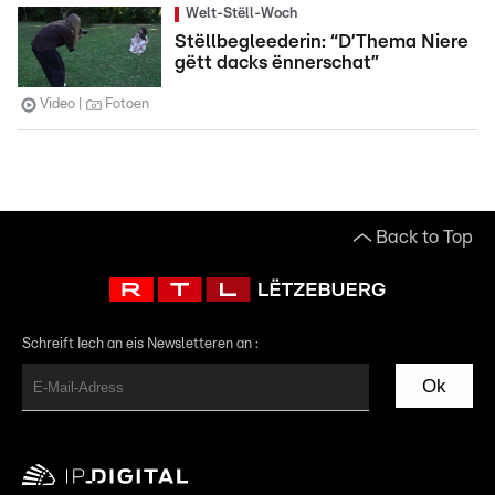
Welt-Stëll-Woch
Stëllbegleederin: “D’Thema Niere
gëtt dacks ënnerschat”
Video
Fotoen
Back to Top
Schreift Iech an eis Newsletteren an :
Ok