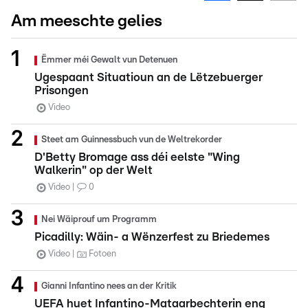
Am meeschte gelies
Ëmmer méi Gewalt vun Detenuen
Ugespaant Situatioun an de Lëtzebuerger
Prisongen
Video
Steet am Guinnessbuch vun de Weltrekorder
D'Betty Bromage ass déi eelste "Wing
Walkerin" op der Welt
Video
0
Nei Wäiprouf um Programm
Picadilly: Wäin- a Wënzerfest zu Briedemes
Video
Fotoen
Gianni Infantino nees an der Kritik
UEFA huet Infantino-Mataarbechterin eng