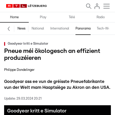
Home
Play
Télé
Radio
News
National
International
Panorama
Tech-World
Goodyear kritt e Simulator
Pneue méi ökologesch an effizient
produzéieren
Philippe Dondelinger
Goodyear ass ee vun de gréisste Pneuefabrikante
vun der Welt mam Haaptsiège zu Akron an den USA.
Update:
29.03.2024 20:21
Goodyear kritt e Simulator