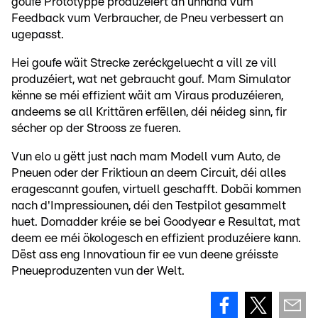
goufe Prototyppe produzéiert an unhand vum
Feedback vum Verbraucher, de Pneu verbessert an
ugepasst.
Hei goufe wäit Strecke zeréckgeluecht a vill ze vill
produzéiert, wat net gebraucht gouf. Mam Simulator
kënne se méi effizient wäit am Viraus produzéieren,
andeems se all Krittären erfëllen, déi néideg sinn, fir
sécher op der Strooss ze fueren.
Vun elo u gëtt just nach mam Modell vum Auto, de
Pneuen oder der Friktioun an deem Circuit, déi alles
eragescannt goufen, virtuell geschafft. Dobäi kommen
nach d'Impressiounen, déi den Testpilot gesammelt
huet. Domadder kréie se bei Goodyear e Resultat, mat
deem ee méi ökologesch en effizient produzéiere kann.
Dëst ass eng Innovatioun fir ee vun deene gréisste
Pneueproduzenten vun der Welt.