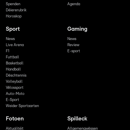
Spenden
Agenda
Déiererubrik
Horoskop
Sport
Gaming
News
News
Live Arena
Review
F1
E-sport
Futtball
Basketball
Handball
Dëschtennis
Volleyball
Vëlossport
Auto-Moto
E-Sport
Weider Sportaarten
Fotoen
Spilleck
Aktualitéit
Allgemengwëssen