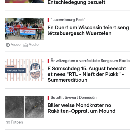
Entschiedegung bezuelt
"Luxembourg Fest"
En Duerf am Wisconsin feiert seng
lëtzebuergesch Wuerzelen
Video
Audio
Är witzegsten a verrécktste Songs um Radio
E Samschdeg 15. August heescht
et nees "RTL - Nieft der Plakk" -
Summereditioun
Satellit liwwert Donnéeën
Biller weise Mondkrater no
Rakéiten-Opprall um Mound
Fotoen