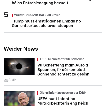
héich Entschiedegung bezuelt
Wäisst Haus sollt Bal-Sall kréien
Trump muss ëmstriddenen Ëmbau no
Geriichtsurteel elo awer stoppen
Weider News
1.500 Kilometer fir 90 Sekonnen
Vu Schëffleng mam Auto a
Spuenien, fir déi komplett
Sonnendäischtert ze gesinn
Audio
Gianni Infantino nees an der Kritik
UEFA huet Infantino-
Mataarbechterin eng héich