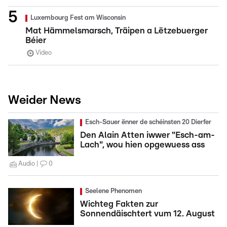
Luxembourg Fest am Wisconsin
Mat Hämmelsmarsch, Träipen a Lëtzebuerger
Béier
Video
Weider News
Esch-Sauer ënner de schéinsten 20 Dierfer
Den Alain Atten iwwer "Esch-am-
Lach", wou hien opgewuess ass
Audio
0
Seelene Phenomen
Wichteg Fakten zur
Sonnendäischtert vum 12. August