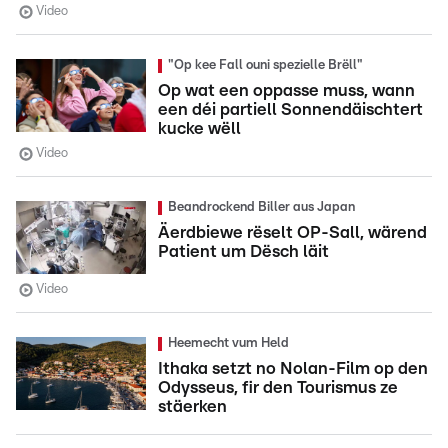
Video
"Op kee Fall ouni spezielle Brëll"
Op wat een oppasse muss, wann
een déi partiell Sonnendäischtert
kucke wëll
Video
Beandrockend Biller aus Japan
Äerdbiewe rëselt OP-Sall, wärend
Patient um Dësch läit
Video
Heemecht vum Held
Ithaka setzt no Nolan-Film op den
Odysseus, fir den Tourismus ze
stäerken