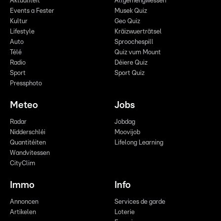
Aktualitéit
Allgemengwëssen
Events a Fester
Musek Quiz
Kultur
Geo Quiz
Lifestyle
Kräizwuerträtsel
Auto
Sproochespill
Télé
Quiz vum Mount
Radio
Déiere Quiz
Sport
Sport Quiz
Pressphoto
Meteo
Jobs
Radar
Jobdag
Nidderschléi
Moovijob
Quantitéiten
Lifelong Learning
Wandvitessen
CityClim
Immo
Info
Annoncen
Services de garde
Artikelen
Loterie