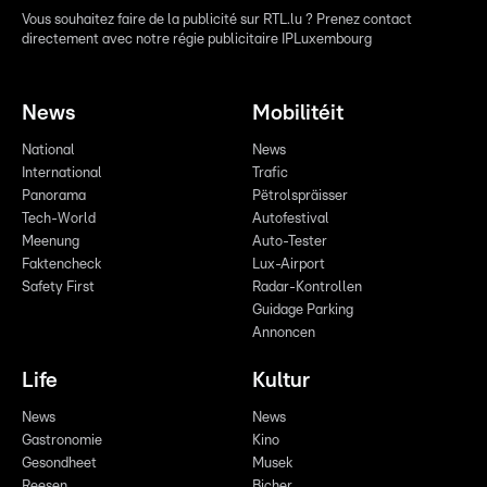
Vous souhaitez faire de la publicité sur RTL.lu ? Prenez contact
directement avec notre régie publicitaire IPLuxembourg
News
Mobilitéit
National
News
International
Trafic
Panorama
Pëtrolspräisser
Tech-World
Autofestival
Meenung
Auto-Tester
Faktencheck
Lux-Airport
Safety First
Radar-Kontrollen
Guidage Parking
Annoncen
Life
Kultur
News
News
Gastronomie
Kino
Gesondheet
Musek
Reesen
Bicher