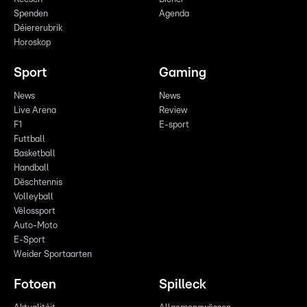
Spenden
Agenda
Déiererubrik
Horoskop
Sport
Gaming
News
News
Live Arena
Review
F1
E-sport
Futtball
Basketball
Handball
Dëschtennis
Volleyball
Vëlossport
Auto-Moto
E-Sport
Weider Sportaarten
Fotoen
Spilleck