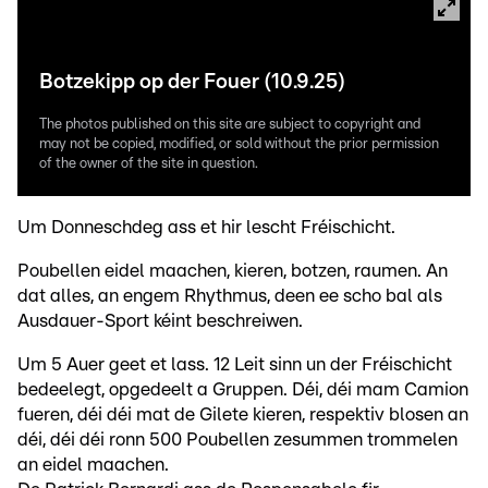
Botzekipp op der Fouer (10.9.25)
The photos published on this site are subject to copyright and
may not be copied, modified, or sold without the prior permission
of the owner of the site in question.
Um Donneschdeg ass et hir lescht Fréischicht.
Poubellen eidel maachen, kieren, botzen, raumen. An
dat alles, an engem Rhythmus, deen ee scho bal als
Ausdauer-Sport kéint beschreiwen.
Um 5 Auer geet et lass. 12 Leit sinn un der Fréischicht
bedeelegt, opgedeelt a Gruppen. Déi, déi mam Camion
fueren, déi déi mat de Gilete kieren, respektiv blosen an
déi, déi déi ronn 500 Poubellen zesummen trommelen
an eidel maachen.