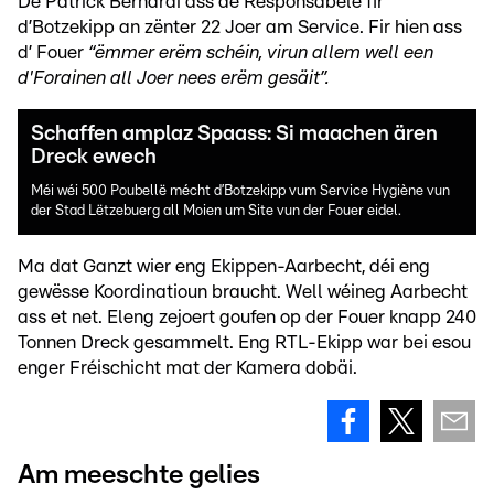
De Patrick Bernardi ass de Responsabele fir
d’Botzekipp an zënter 22 Joer am Service. Fir hien ass
d’ Fouer
“ëmmer erëm schéin, virun allem well een
d'Forainen all Joer nees erëm gesäit”.
Schaffen amplaz Spaass: Si maachen ären
Dreck ewech
Méi wéi 500 Poubellë mécht d’Botzekipp vum Service Hygiène vun
der Stad Lëtzebuerg all Moien um Site vun der Fouer eidel.
Ma dat Ganzt wier eng Ekippen-Aarbecht, déi eng
gewësse Koordinatioun braucht. Well wéineg Aarbecht
ass et net. Eleng zejoert goufen op der Fouer knapp 240
Tonnen Dreck gesammelt. Eng RTL-Ekipp war bei esou
enger Fréischicht mat der Kamera dobäi.
Am meeschte gelies