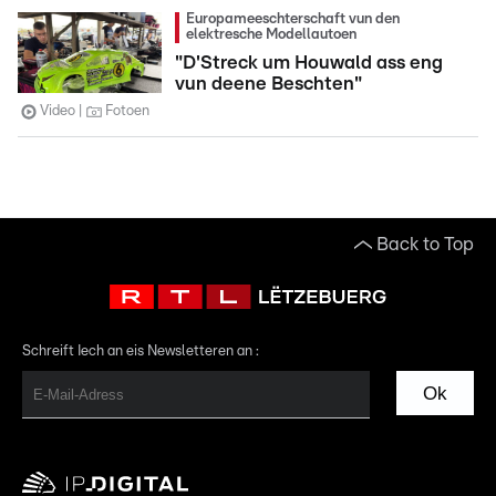
Europameeschterschaft vun den
elektresche Modellautoen
"D'Streck um Houwald ass eng
vun deene Beschten"
Video
Fotoen
Back to Top
Schreift Iech an eis Newsletteren an :
Ok