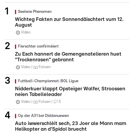
Seelene Phenomen
Wichteg Fakten zur Sonnendäischtert vum 12.
August
Video
Fierschter confirméiert
Zu Esch hannert de Gemengenatelieren huet
"Trockenrasen" gebrannt
Video
Fotoen
Futtball-Championnat: BGL Ligue
Nidderkuer klappt Opsteiger Walfer, Stroossen
neien Tabelleleader
Video
Fotoen
5
Op der A31 bei Diddenuewen
Auto iwwerschléit sech, 23 Joer ale Mann mam
Helikopter an d'Spidol bruecht