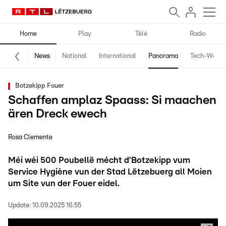
Home
Play
Télé
Radio
News
National
International
Panorama
Tech-World
Botzekipp Fouer
Schaffen amplaz Spaass: Si maachen
ären Dreck ewech
Rosa Clemente
Méi wéi 500 Poubellë mécht d’Botzekipp vum
Service Hygiène vun der Stad Lëtzebuerg all Moien
um Site vun der Fouer eidel.
Update:
10.09.2025 16:55