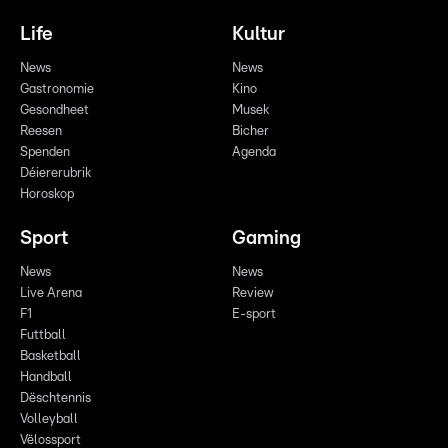
Life
Kultur
News
News
Gastronomie
Kino
Gesondheet
Musek
Reesen
Bicher
Spenden
Agenda
Déiererubrik
Horoskop
Sport
Gaming
News
News
Live Arena
Review
F1
E-sport
Futtball
Basketball
Handball
Dëschtennis
Volleyball
Vëlossport