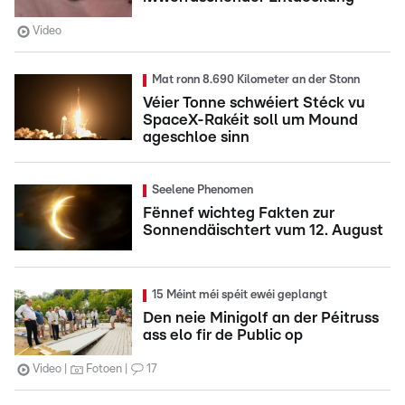
Video
Mat ronn 8.690 Kilometer an der Stonn
Véier Tonne schwéiert Stéck vu
SpaceX-Rakéit soll um Mound
ageschloe sinn
Seelene Phenomen
Fënnef wichteg Fakten zur
Sonnendäischtert vum 12. August
15 Méint méi spéit ewéi geplangt
Den neie Minigolf an der Péitruss
ass elo fir de Public op
Video
Fotoen
17