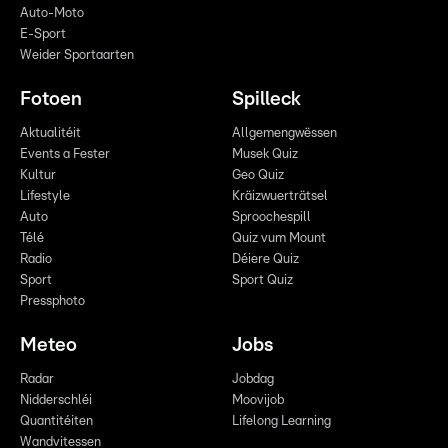
Auto-Moto
E-Sport
Weider Sportaarten
Fotoen
Spilleck
Aktualitéit
Allgemengwëssen
Events a Fester
Musek Quiz
Kultur
Geo Quiz
Lifestyle
Kräizwuerträtsel
Auto
Sproochespill
Télé
Quiz vum Mount
Radio
Déiere Quiz
Sport
Sport Quiz
Pressphoto
Meteo
Jobs
Radar
Jobdag
Nidderschléi
Moovijob
Quantitéiten
Lifelong Learning
Wandvitessen