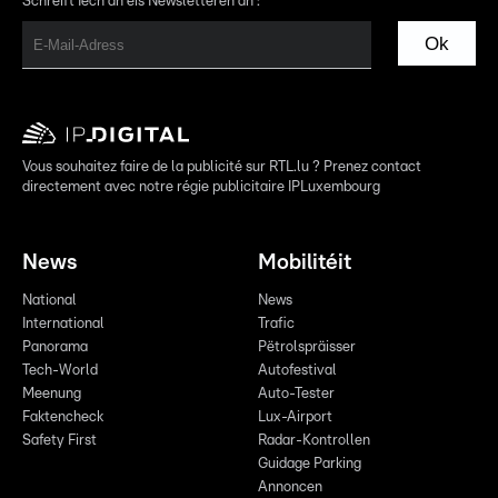
Schreift Iech an eis Newsletteren an :
Ok
Vous souhaitez faire de la publicité sur RTL.lu ? Prenez contact
directement avec notre régie publicitaire IPLuxembourg
News
Mobilitéit
National
News
International
Trafic
Panorama
Pëtrolspräisser
Tech-World
Autofestival
Meenung
Auto-Tester
Faktencheck
Lux-Airport
Safety First
Radar-Kontrollen
Guidage Parking
Annoncen