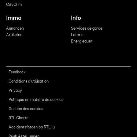
CityClim
Immo
Info
Annoncen
Services de garde
Artikelen
Loterie
Energieauer
Feedback
Conditions d'utilisation
Privacy
Politique en matière de cookies
Gestion des cookies
RTL Charte
Accidentsfotoen op RTL.lu
Push Astellungen