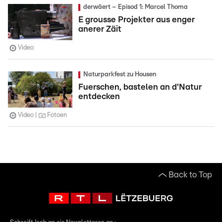
derwäert – Episod 1: Marcel Thoma
E grousse Projekter aus enger
anerer Zäit
Video
Naturparkfest zu Housen
Fuerschen, bastelen an d'Natur
entdecken
Video
Fotoen
Back to Top