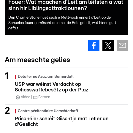
Fouer: Wat maachen d'Leit am léifsten a wat
sinn hir Liblingsattraktiounen?
Den Charlie Stone huet sech e Mëttwoch ënnert d'Leit op der
Schueberfouer gemëscht an emol de Bols gefillt, wat hinne gutt
gefält.
Am meeschte gelies
Detailer no Asaz am Bamerdall
USP war wéinst Verdacht op
Schosswaffebesëtz op der Plaz
Video
Fotoen
Centre pénitentiaire Uerschterhaff
Prisonéier schléit Giischtje mat Teller an
d'Gesiicht