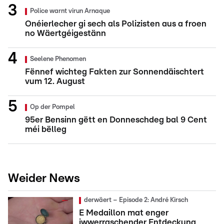
Police warnt virun Arnaque
Onéierlecher gi sech als Polizisten aus a froen
no Wäertgéigestänn
Seelene Phenomen
Fënnef wichteg Fakten zur Sonnendäischtert
vum 12. August
Op der Pompel
95er Bensinn gëtt en Donneschdeg bal 9 Cent
méi bëlleg
Weider News
derwäert – Episode 2: André Kirsch
E Medaillon mat enger
iwwerraschender Entdeckung