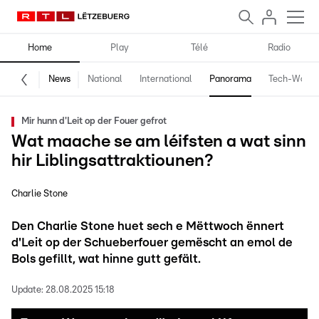
Home
Play
Télé
Radio
News
National
International
Panorama
Tech-World
Mir hunn d'Leit op der Fouer gefrot
Wat maache se am léifsten a wat sinn
hir Liblingsattraktiounen?
Charlie Stone
Den Charlie Stone huet sech e Mëttwoch ënnert
d'Leit op der Schueberfouer gemëscht an emol de
Bols gefillt, wat hinne gutt gefält.
Update:
28.08.2025 15:18