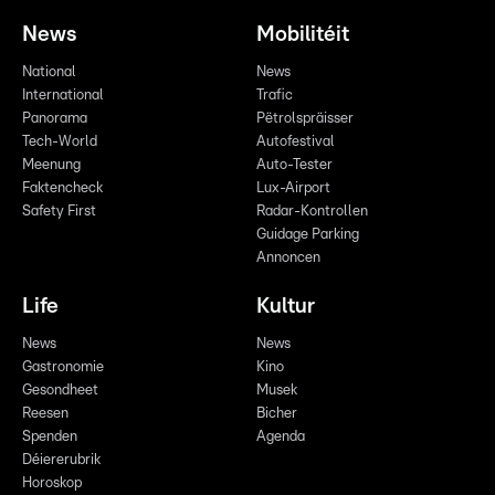
News
Mobilitéit
National
News
International
Trafic
Panorama
Pëtrolspräisser
Tech-World
Autofestival
Meenung
Auto-Tester
Faktencheck
Lux-Airport
Safety First
Radar-Kontrollen
Guidage Parking
Annoncen
Life
Kultur
News
News
Gastronomie
Kino
Gesondheet
Musek
Reesen
Bicher
Spenden
Agenda
Déiererubrik
Horoskop