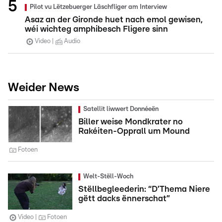
Pilot vu Lëtzebuerger Läschfliger am Interview
Asaz an der Gironde huet nach emol gewisen,
wéi wichteg amphibesch Fligere sinn
Video
Audio
Weider News
Satellit liwwert Donnéeën
Biller weise Mondkrater no
Rakéiten-Opprall um Mound
Fotoen
Welt-Stëll-Woch
Stëllbegleederin: “D’Thema Niere
gëtt dacks ënnerschat”
Video
Fotoen