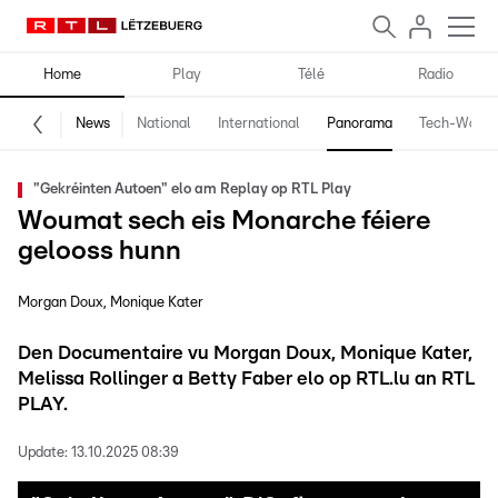
Home
Play
Télé
Radio
News
National
International
Panorama
Tech-World
"Gekréinten Autoen" elo am Replay op RTL Play
Woumat sech eis Monarche féiere
gelooss hunn
Morgan Doux
Monique Kater
Den Documentaire vu Morgan Doux, Monique Kater,
Melissa Rollinger a Betty Faber elo op RTL.lu an RTL
PLAY.
Update:
13.10.2025 08:39