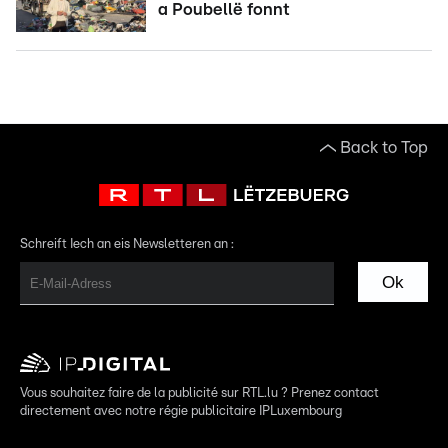
a Poubellë fonnt
Back to Top
Schreift Iech an eis Newsletteren an :
Ok
Vous souhaitez faire de la publicité sur RTL.lu ? Prenez contact
directement avec notre régie publicitaire IPLuxembourg