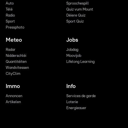
Auto
Sproochespill
Télé
Quiz vum Mount
Radio
Déiere Quiz
Sport
Sport Quiz
Pressphoto
Meteo
Jobs
Radar
Jobdag
Nidderschléi
Moovijob
Quantitéiten
Lifelong Learning
Wandvitessen
CityClim
Immo
Info
Annoncen
Services de garde
Artikelen
Loterie
Energieauer