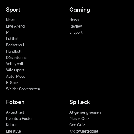
Sport
Gaming
News
News
Live Arena
Review
F1
E-sport
Futtball
Basketball
Handball
Dëschtennis
Volleyball
Vëlossport
Auto-Moto
E-Sport
Weider Sportaarten
Fotoen
Spilleck
Aktualitéit
Allgemengwëssen
Events a Fester
Musek Quiz
Kultur
Geo Quiz
Lifestyle
Kräizwuerträtsel