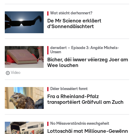
Wat stécht derhannert?
De Mr Science erkläert
d'Sonnendäischtert
derwäert – Episode 3: Angèle Michels-
Unsen
Bicher, déi iwwer véierzeg Joer am
Wee louchen
Video
Déier blesséiert fonnt
Fra a Rheinland-Pfalz
transportéiert Gräifvull am Zuch
No Mëssverständnis ewechgeheit
Lottoschäi mat Millioune-Gewënn