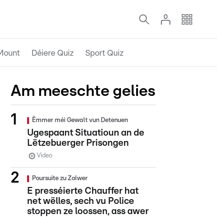
Mount
Déiere Quiz
Sport Quiz
Am meeschte gelies
Ëmmer méi Gewalt vun Detenuen
Ugespaant Situatioun an de
Lëtzebuerger Prisongen
Video
Poursuite zu Zolwer
E presséierte Chauffer hat
net wëlles, sech vu Police
stoppen ze loossen, ass awer