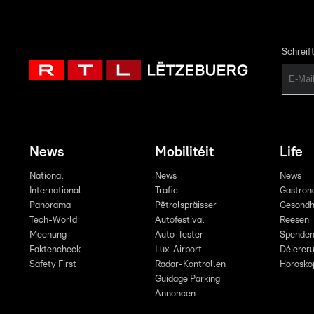
Schreift
News
Mobilitéit
Life
National
News
News
International
Trafic
Gastron
Panorama
Pëtrolspräisser
Gesondh
Tech-World
Autofestival
Reesen
Meenung
Auto-Tester
Spende
Faktencheck
Lux-Airport
Déiereru
Safety First
Radar-Kontrollen
Horosko
Guidage Parking
Annoncen