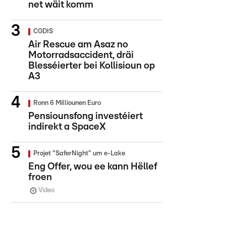
net wäit komm
CGDIS
Air Rescue am Asaz no
Motorradsaccident, dräi
Blesséierter bei Kollisioun op
A3
Ronn 6 Milliounen Euro
Pensiounsfong investéiert
indirekt a SpaceX
Projet "SaferNight" um e-Lake
Eng Offer, wou ee kann Hëllef
froen
Video