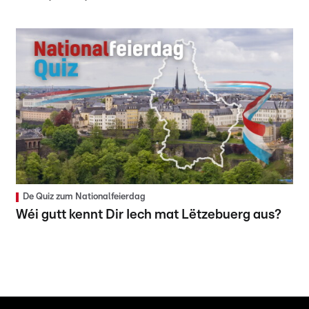
De Quiz zum Nationalfeierdag
Wéi gutt kennt Dir Iech mat Lëtzebuerg aus?