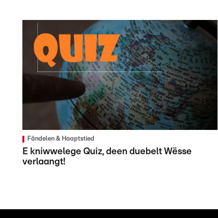
Fändelen & Haaptstied
E kniwwelege Quiz, deen duebelt Wësse
verlaangt!