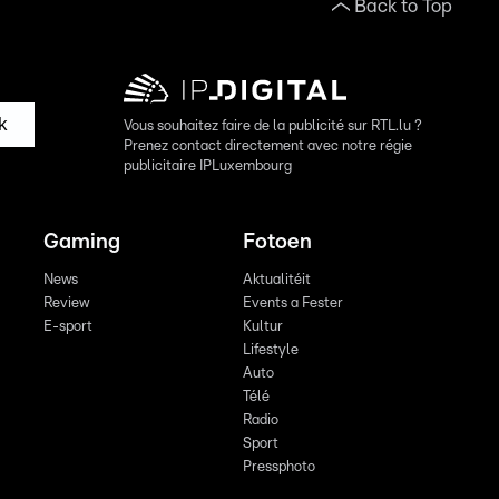
Back to Top
k
Vous souhaitez faire de la publicité sur RTL.lu ?
Prenez contact directement avec notre régie
publicitaire IPLuxembourg
Gaming
Fotoen
News
Aktualitéit
Review
Events a Fester
E-sport
Kultur
Lifestyle
Auto
Télé
Radio
Sport
Pressphoto