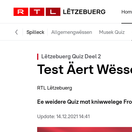
Hom
Spilleck
Allgemengwëssen
Musek Quiz
Lëtzebuerg Quiz Deel 2
Test Äert Wëss
RTL Lëtzebuerg
Ee weidere Quiz mat kniwwelege Fr
Update:
14.12.2021 14:41