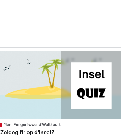
Mam Fanger iwwer d'Weltkaart
Zeideg fir op d'Insel?