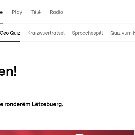
e
Play
Télé
Radio
Geo Quiz
Kräizwuerträtsel
Sproochespill
Quiz vum 
en!
oe ronderëm Lëtzebuerg.