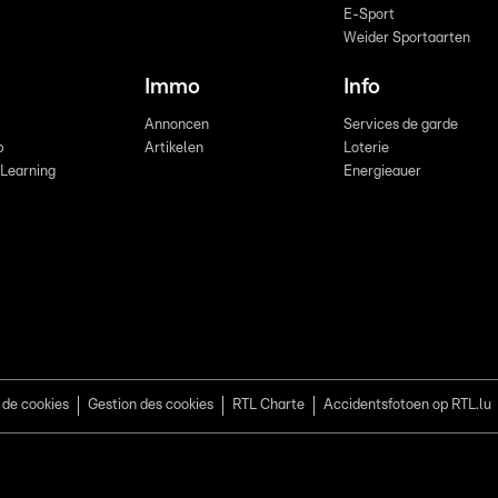
E-Sport
Weider Sportaarten
Immo
Info
Annoncen
Services de garde
b
Artikelen
Loterie
 Learning
Energieauer
 de cookies
Gestion des cookies
RTL Charte
Accidentsfotoen op RTL.lu