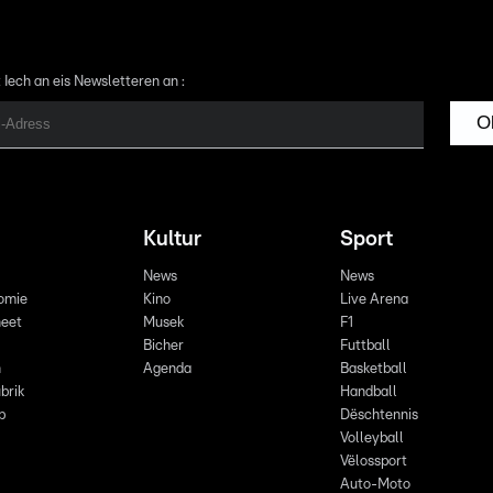
 Iech an eis Newsletteren an :
O
Kultur
Sport
News
News
omie
Kino
Live Arena
eet
Musek
F1
Bicher
Futtball
n
Agenda
Basketball
brik
Handball
p
Dëschtennis
Volleyball
Vëlossport
Auto-Moto