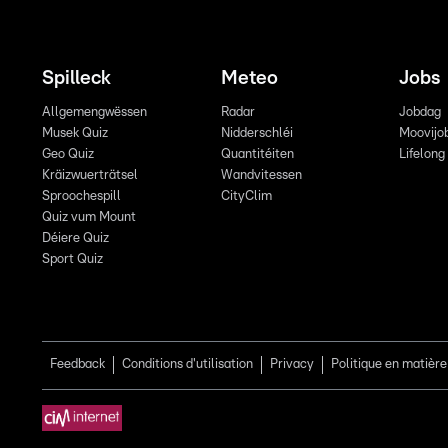
Spilleck
Meteo
Jobs
Allgemengwëssen
Radar
Jobdag
Musek Quiz
Nidderschléi
Moovijo
Geo Quiz
Quantitéiten
Lifelong
Kräizwuerträtsel
Wandvitessen
Sproochespill
CityClim
Quiz vum Mount
Déiere Quiz
Sport Quiz
Feedback
Conditions d'utilisation
Privacy
Politique en matière