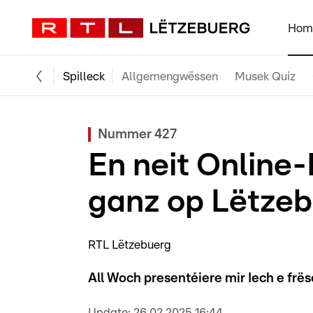
Hom
Spilleck
Allgemengwëssen
Musek Quiz
Nummer 427
En neit Online
ganz op Lëtze
RTL Lëtzebuerg
All Woch presentéiere mir Iech e frës
Update:
26.02.2025 16:44