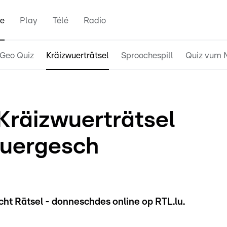
e
Play
Télé
Radio
Geo Quiz
Kräizwuerträtsel
Sproochespill
Quiz vum 
-Kräizwuerträtsel
buergesch
cht Rätsel - donneschdes online op RTL.lu.