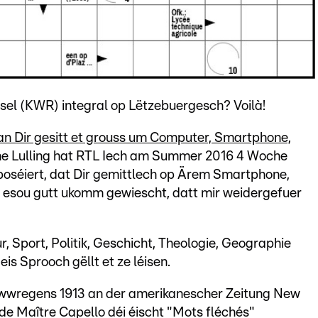
tsel (KWR) integral op Lëtzebuergesch? Voilà!
 an Dir gesitt et grouss um Computer, Smartphone,
 Lulling hat RTL Iech am Summer 2016 4 Woche
séiert, dat Dir gemittlech op Ärem Smartphone,
ss esou gutt ukomm gewiescht, datt mir weidergefuer
, Sport, Politik, Geschicht, Theologie, Geographie
is Sprooch gëllt et ze léisen.
 iwwregens 1913 an der amerikanescher Zeitung New
 de Maître Capello déi éischt "Mots fléchés"