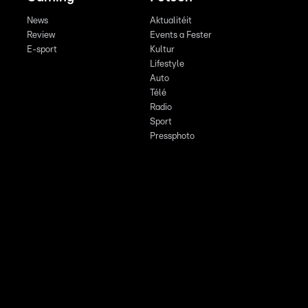
News
Aktualitéit
Review
Events a Fester
E-sport
Kultur
Lifestyle
Auto
Télé
Radio
Sport
Pressphoto