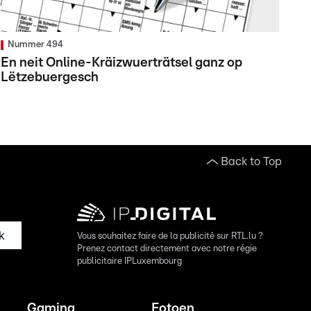
Nummer 494
En neit Online-Kräizwuerträtsel ganz op
Lëtzebuergesch
Back to Top
k
Vous souhaitez faire de la publicité sur RTL.lu ?
Prenez contact directement avec notre régie
publicitaire IPLuxembourg
Gaming
Fotoen