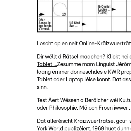
Loscht op en neit Online-Kräizwuerträ
Dir wëllt d'Rätsel maachen? Klickt hei
Tablet ...
Zesumme mam Linguist Jérôme
laang ëmmer donneschdes e KWR propo
Tablet oder Laptop léise konnt. Dat a
sinn.
Test Äert Wëssen a Beräicher wéi Kultur
oder Philosophie. Mä och Froen iwwert e
Dat alleréischt Kräizwuerträtsel gouf
York World publizéiert. 1969 huet dunn