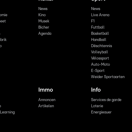
News
News
omie
Kino
Live Arena
eet
Musek
F1
Bicher
Futtball
n
Agenda
Basketball
brik
Handball
p
Dëschtennis
Volleyball
Vëlossport
Auto-Moto
E-Sport
Weider Sportaarten
Immo
Info
Annoncen
Services de garde
b
Artikelen
Loterie
 Learning
Energieauer