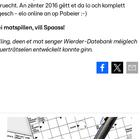
uecht. An zënter 2016 gëtt et da lo och komplett
sch - elo online an op Pabeier :-)
 matspillen, vill Spaass!
lling, deen et mat senger Wierder-Datebank méiglech
erträtselen entwéckelt konnte ginn.