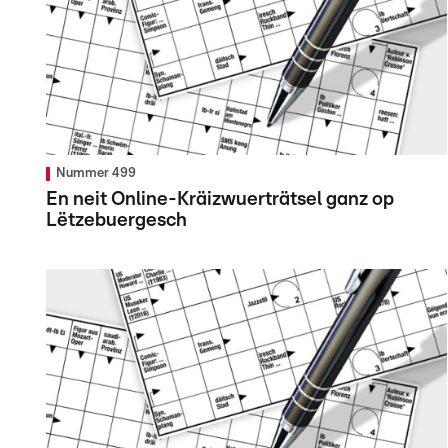
Nummer 499
En neit Online-Kräizwuerträtsel ganz op
Lëtzebuergesch