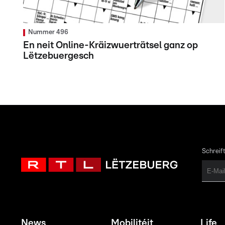
Nummer 496
En neit Online-Kräizwuerträtsel ganz op
Lëtzebuergesch
Schreift
News
Mobilitéit
Life