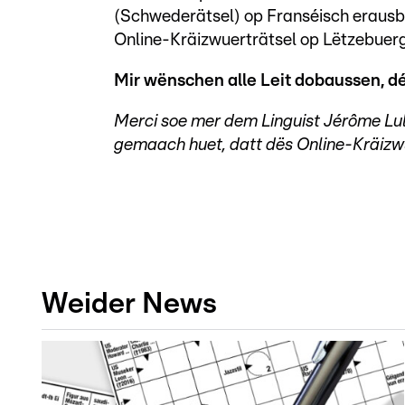
(Schwederätsel) op Franséisch erausbr
Online-Kräizwuerträtsel op Lëtzebuerge
Mir wënschen alle Leit dobaussen, déi
Merci soe mer dem Linguist Jérôme Lu
gemaach huet, datt dës Online-Kräizwu
Weider News