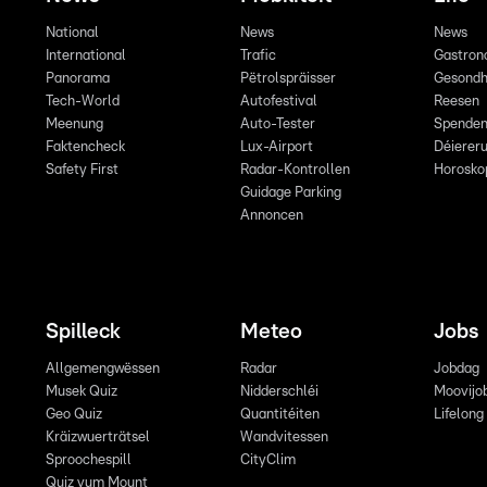
National
News
News
International
Trafic
Gastron
Panorama
Pëtrolspräisser
Gesondh
Tech-World
Autofestival
Reesen
Meenung
Auto-Tester
Spende
Faktencheck
Lux-Airport
Déiereru
Safety First
Radar-Kontrollen
Horosko
Guidage Parking
Annoncen
Spilleck
Meteo
Jobs
Allgemengwëssen
Radar
Jobdag
Musek Quiz
Nidderschléi
Moovijo
Geo Quiz
Quantitéiten
Lifelong
Kräizwuerträtsel
Wandvitessen
Sproochespill
CityClim
Quiz vum Mount