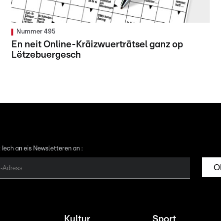
Nummer 495
En neit Online-Kräizwuerträtsel ganz op
Lëtzebuergesch
 Iech an eis Newsletteren an :
O
Kultur
Sport