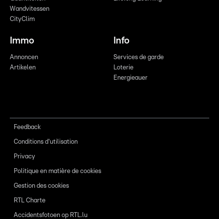
Wandvitessen
CityClim
Immo
Info
Annoncen
Services de garde
Artikelen
Loterie
Energieauer
Feedback
Conditions d'utilisation
Privacy
Politique en matière de cookies
Gestion des cookies
RTL Charte
Accidentsfotoen op RTL.lu