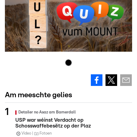
Am meeschte gelies
Detailer no Asaz am Bamerdall
USP war wéinst Verdacht op
Schosswaffebesëtz op der Plaz
Video
Fotoen