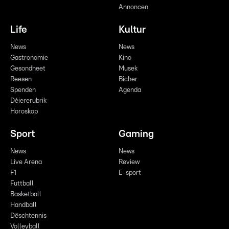
Annoncen
Life
Kultur
News
News
Gastronomie
Kino
Gesondheet
Musek
Reesen
Bicher
Spenden
Agenda
Déiererubrik
Horoskop
Sport
Gaming
News
News
Live Arena
Review
F1
E-sport
Futtball
Basketball
Handball
Dëschtennis
Volleyball