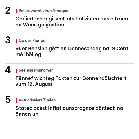
Police warnt virun Arnaque
Onéierlecher gi sech als Polizisten aus a froen
no Wäertgéigestänn
Op der Pompel
95er Bensinn gëtt en Donneschdeg bal 9 Cent
méi bëlleg
Seelene Phenomen
Fënnef wichteg Fakten zur Sonnendäischtert
vum 12. August
Aktualiséiert Zuelen
Statec passt Inflatiounsprognos däitlech no
ënnen un