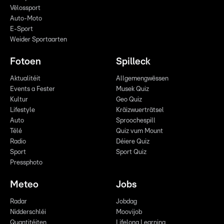
Vëlossport
Auto-Moto
E-Sport
Weider Sportaarten
Fotoen
Spilleck
Aktualitéit
Allgemengwëssen
Events a Fester
Musek Quiz
Kultur
Geo Quiz
Lifestyle
Kräizwuerträtsel
Auto
Sproochespill
Télé
Quiz vum Mount
Radio
Déiere Quiz
Sport
Sport Quiz
Pressphoto
Meteo
Jobs
Radar
Jobdag
Nidderschléi
Moovijob
Quantitéiten
Lifelong Learning