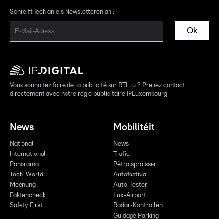
Schreift Iech an eis Newsletteren an :
Ok
Vous souhaitez faire de la publicité sur RTL.lu ? Prenez contact
directement avec notre régie publicitaire IPLuxembourg
News
Mobilitéit
National
News
International
Trafic
Panorama
Pëtrolspräisser
Tech-World
Autofestival
Meenung
Auto-Tester
Faktencheck
Lux-Airport
Safety First
Radar-Kontrollen
Guidage Parking