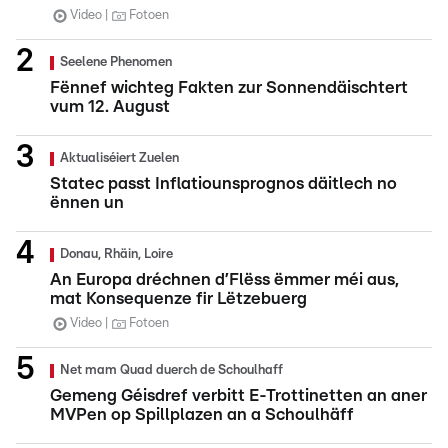
Video
Fotoen
Seelene Phenomen
Fënnef wichteg Fakten zur Sonnendäischtert
vum 12. August
Aktualiséiert Zuelen
Statec passt Inflatiounsprognos däitlech no
ënnen un
Donau, Rhäin, Loire
An Europa dréchnen d’Flëss ëmmer méi aus,
mat Konsequenze fir Lëtzebuerg
Video
Fotoen
Net mam Quad duerch de Schoulhaff
Gemeng Géisdref verbitt E-Trottinetten an aner
MVPen op Spillplazen an a Schoulhäff