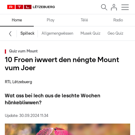
Home
Play
Télé
Radio
Spilleck
Allgemengwëssen
Musek Quiz
Geo Quiz
Kr
Quiz vum Mount
10 Froen iwwert den néngte Mount
vum Joer
RTL Lëtzebuerg
Wat ass bei Iech aus de leschte Wochen
hänkebliwwen?
Update:
30.09.2024 11:34