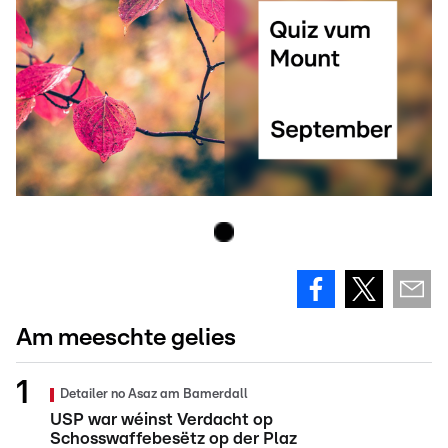
Am meeschte gelies
Detailer no Asaz am Bamerdall
USP war wéinst Verdacht op
Schosswaffebesëtz op der Plaz