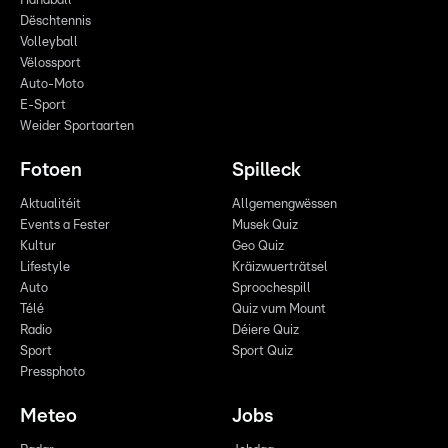
Handball
Dëschtennis
Volleyball
Vëlossport
Auto-Moto
E-Sport
Weider Sportaarten
Fotoen
Spilleck
Aktualitéit
Allgemengwëssen
Events a Fester
Musek Quiz
Kultur
Geo Quiz
Lifestyle
Kräizwuerträtsel
Auto
Sproochespill
Télé
Quiz vum Mount
Radio
Déiere Quiz
Sport
Sport Quiz
Pressphoto
Meteo
Jobs