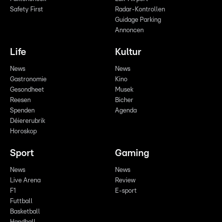
Safety First
Radar-Kontrollen
Guidage Parking
Annoncen
Life
Kultur
News
News
Gastronomie
Kino
Gesondheet
Musek
Reesen
Bicher
Spenden
Agenda
Déiererubrik
Horoskop
Sport
Gaming
News
News
Live Arena
Review
F1
E-sport
Futtball
Basketball