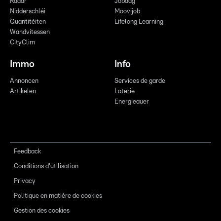
Radar
Jobdag
Nidderschléi
Moovijob
Quantitéiten
Lifelong Learning
Wandvitessen
CityClim
Immo
Info
Annoncen
Services de garde
Artikelen
Loterie
Energieauer
Feedback
Conditions d'utilisation
Privacy
Politique en matière de cookies
Gestion des cookies