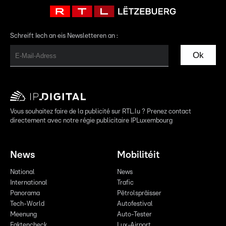
Schreift Iech an eis Newsletteren an :
Ok
Vous souhaitez faire de la publicité sur RTL.lu ? Prenez contact
directement avec notre régie publicitaire IPLuxembourg
News
Mobilitéit
National
News
International
Trafic
Panorama
Pëtrolspräisser
Tech-World
Autofestival
Meenung
Auto-Tester
Faktencheck
Lux-Airport