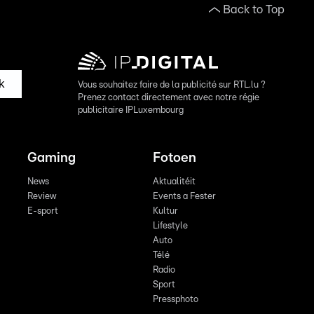
Back to Top
k
Vous souhaitez faire de la publicité sur RTL.lu ?
Prenez contact directement avec notre régie
publicitaire IPLuxembourg
Gaming
Fotoen
News
Aktualitéit
Review
Events a Fester
E-sport
Kultur
Lifestyle
Auto
Télé
Radio
Sport
Pressphoto