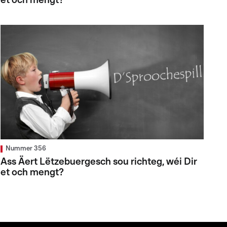
et och mengt?
Nummer 356
Ass Äert Lëtzebuergesch sou richteg, wéi Dir
et och mengt?