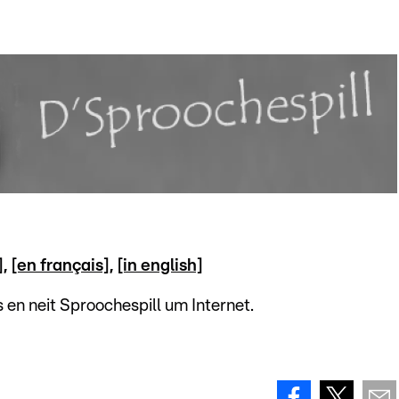
]
,
[en français]
,
[in english]
en neit Sproochespill um Internet.