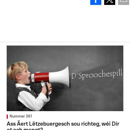
Nummer 361
Ass Äert Lëtzebuergesch sou richteg, wéi Dir