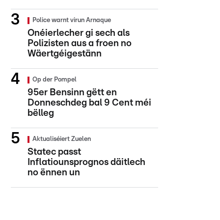
Police warnt virun Arnaque
Onéierlecher gi sech als
Polizisten aus a froen no
Wäertgéigestänn
Op der Pompel
95er Bensinn gëtt en
Donneschdeg bal 9 Cent méi
bëlleg
Aktualiséiert Zuelen
Statec passt
Inflatiounsprognos däitlech
no ënnen un