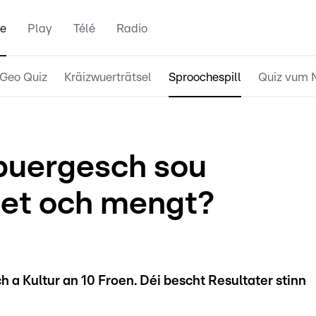
e
Play
Télé
Radio
Geo Quiz
Kräizwuerträtsel
Sproochespill
Quiz vum 
buergesch sou
r et och mengt?
 a Kultur an 10 Froen. Déi bescht Resultater stinn