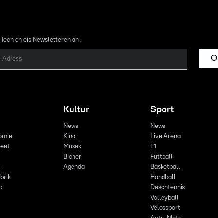
 Iech an eis Newsletteren an :
O
Kultur
Sport
News
News
omie
Kino
Live Arena
eet
Musek
F1
Bicher
Futtball
n
Agenda
Basketball
brik
Handball
p
Dëschtennis
Volleyball
Vëlossport