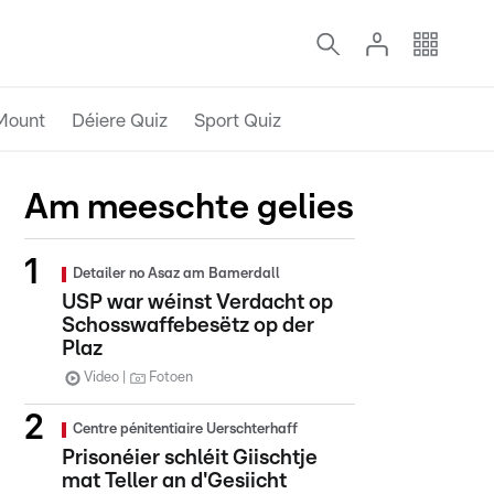
Mount
Déiere Quiz
Sport Quiz
Am meeschte gelies
Detailer no Asaz am Bamerdall
USP war wéinst Verdacht op
Schosswaffebesëtz op der
Plaz
Video
Fotoen
Centre pénitentiaire Uerschterhaff
Prisonéier schléit Giischtje
mat Teller an d'Gesiicht