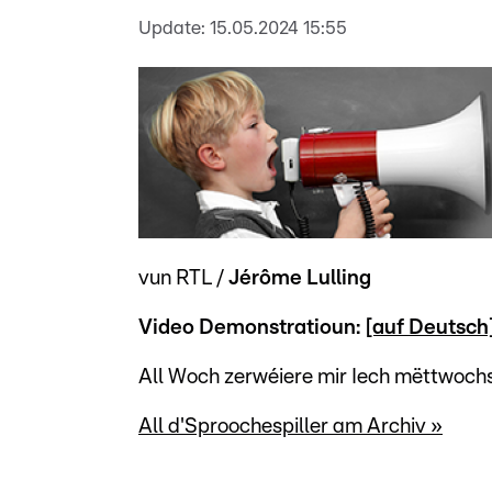
Update:
15.05.2024 15:55
vun RTL /
Jérôme Lulling
Video Demonstratioun:
[auf Deutsch
All Woch zerwéiere mir Iech mëttwochs 
All d'Sproochespiller am Archiv »