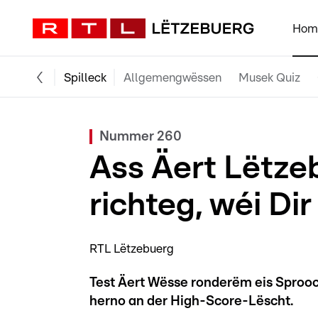
Hom
Spilleck
Allgemengwëssen
Musek Quiz
Nummer 260
Ass Äert Lëtze
richteg, wéi Di
RTL Lëtzebuerg
Test Äert Wësse ronderëm eis Sprooch
herno an der High-Score-Lëscht.