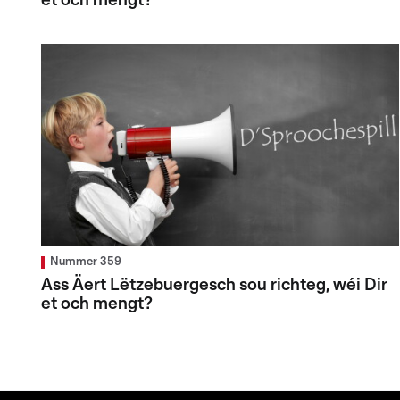
et och mengt?
Nummer 359
Ass Äert Lëtzebuergesch sou richteg, wéi Dir
et och mengt?