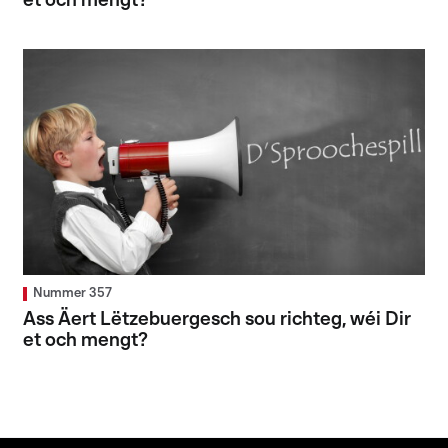
et och mengt?
Nummer 357
Ass Äert Lëtzebuergesch sou richteg, wéi Dir
et och mengt?