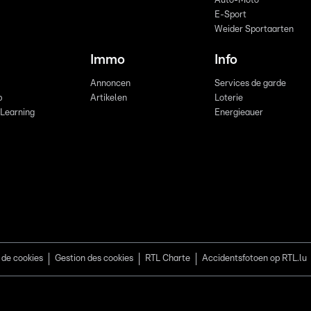
Auto-Moto
E-Sport
Weider Sportaarten
Immo
Info
Annoncen
Services de garde
b
Artikelen
Loterie
 Learning
Energieauer
 de cookies
Gestion des cookies
RTL Charte
Accidentsfotoen op RTL.lu