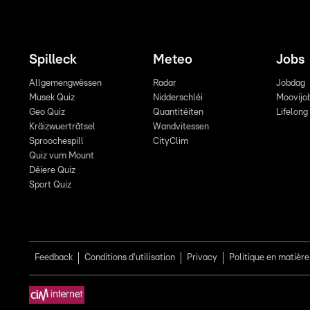
Spilleck
Meteo
Jobs
Allgemengwëssen
Radar
Jobdag
Musek Quiz
Nidderschléi
Moovijo
Geo Quiz
Quantitéiten
Lifelong
Kräizwuerträtsel
Wandvitessen
Sproochespill
CityClim
Quiz vum Mount
Déiere Quiz
Sport Quiz
Feedback
Conditions d'utilisation
Privacy
Politique en matière