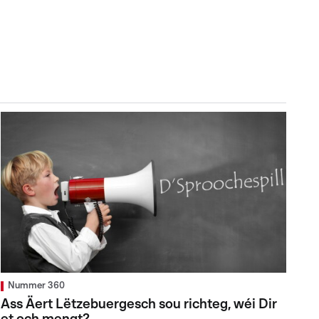
Nummer 360
Ass Äert Lëtzebuergesch sou richteg, wéi Dir