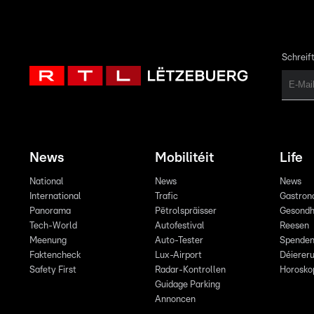
Schreift
News
Mobilitéit
Life
National
News
News
International
Trafic
Gastron
Panorama
Pëtrolspräisser
Gesondh
Tech-World
Autofestival
Reesen
Meenung
Auto-Tester
Spende
Faktencheck
Lux-Airport
Déiereru
Safety First
Radar-Kontrollen
Horosko
Guidage Parking
Annoncen