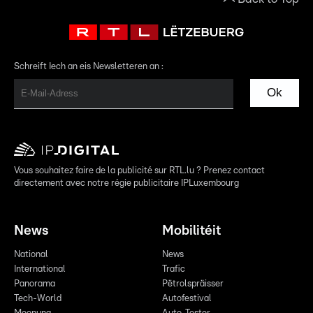
Schreift Iech an eis Newsletteren an :
Ok
Vous souhaitez faire de la publicité sur RTL.lu ? Prenez contact
directement avec notre régie publicitaire IPLuxembourg
News
Mobilitéit
National
News
International
Trafic
Panorama
Pëtrolspräisser
Tech-World
Autofestival