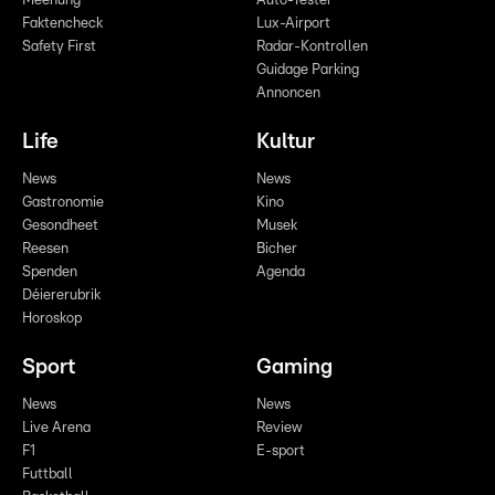
Meenung
Auto-Tester
Faktencheck
Lux-Airport
Safety First
Radar-Kontrollen
Guidage Parking
Annoncen
Life
Kultur
News
News
Gastronomie
Kino
Gesondheet
Musek
Reesen
Bicher
Spenden
Agenda
Déiererubrik
Horoskop
Sport
Gaming
News
News
Live Arena
Review
F1
E-sport
Futtball