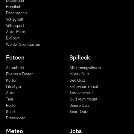
Basketball
Handball
Dëschtennis
Volleyball
Vëlossport
Auto-Moto
E-Sport
Weider Sportaarten
Fotoen
Spilleck
Aktualitéit
Allgemengwëssen
Events a Fester
Musek Quiz
Kultur
Geo Quiz
Lifestyle
Kräizwuerträtsel
Auto
Sproochespill
Télé
Quiz vum Mount
Radio
Déiere Quiz
Sport
Sport Quiz
Pressphoto
Meteo
Jobs