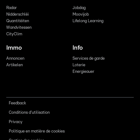
Radar
Jobdag
Nidderschléi
Moovijob
Quantitéiten
Lifelong Learning
Wandvitessen
CityClim
Immo
Info
Annoncen
Services de garde
Artikelen
Loterie
Energieauer
Feedback
Conditions d'utilisation
Privacy
Politique en matière de cookies