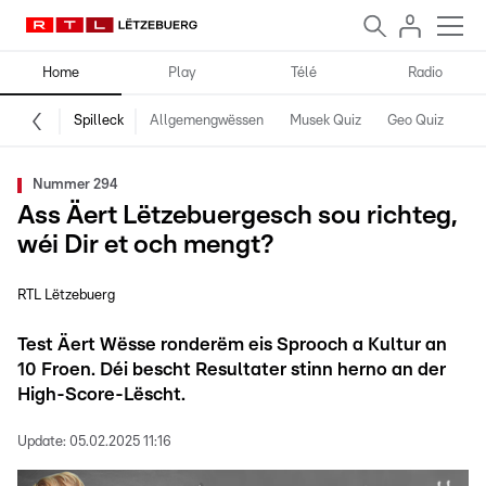
Home
Play
Télé
Radio
Spilleck
Allgemengwëssen
Musek Quiz
Geo Quiz
Kr
Nummer 294
Ass Äert Lëtzebuergesch sou richteg,
wéi Dir et och mengt?
RTL Lëtzebuerg
Test Äert Wësse ronderëm eis Sprooch a Kultur an
10 Froen. Déi bescht Resultater stinn herno an der
High-Score-Lëscht.
Update:
05.02.2025 11:16