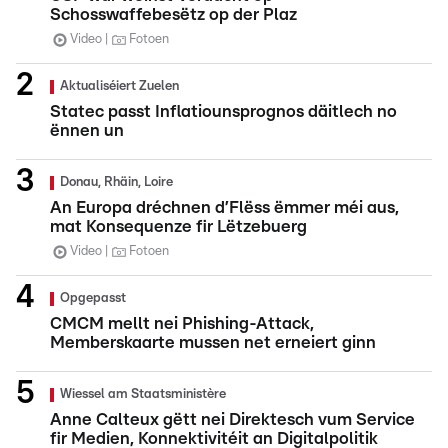
Schosswaffebesëtz op der Plaz
Video
Fotoen
Aktualiséiert Zuelen
Statec passt Inflatiounsprognos däitlech no
ënnen un
Donau, Rhäin, Loire
An Europa dréchnen d’Flëss ëmmer méi aus,
mat Konsequenze fir Lëtzebuerg
Video
Fotoen
Opgepasst
CMCM mellt nei Phishing-Attack,
Memberskaarte mussen net erneiert ginn
Wiessel am Staatsministère
Anne Calteux gëtt nei Direktesch vum Service
fir Medien, Konnektivitéit an Digitalpolitik