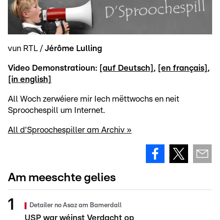
vun RTL /
Jérôme Lulling
Video Demonstratioun:
[auf Deutsch]
,
[en français]
,
[in english]
All Woch zerwéiere mir Iech mëttwochs en neit
Sproochespill um Internet.
All d'Sproochespiller am Archiv »
Am meeschte gelies
Detailer no Asaz am Bamerdall
USP war wéinst Verdacht op