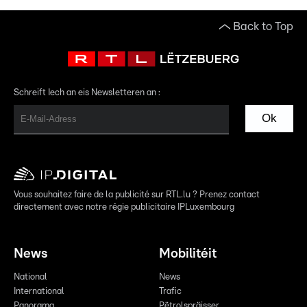
Back to Top
Schreift Iech an eis Newsletteren an :
Ok
Vous souhaitez faire de la publicité sur RTL.lu ? Prenez contact
directement avec notre régie publicitaire IPLuxembourg
News
Mobilitéit
National
News
International
Trafic
Panorama
Pëtrolspräisser