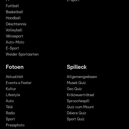
F1
E-sport
Futtball
Basketball
Handball
Dëschtennis
Volleyball
Vëlossport
Auto-Moto
E-Sport
Weider Sportaarten
Fotoen
Spilleck
Aktualitéit
Allgemengwëssen
Events a Fester
Musek Quiz
Kultur
Geo Quiz
Lifestyle
Kräizwuerträtsel
Auto
Sproochespill
Télé
Quiz vum Mount
Radio
Déiere Quiz
Sport
Sport Quiz
Pressphoto