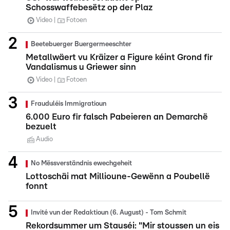
Schosswaffebesëtz op der Plaz
Video
Fotoen
Beetebuerger Buergermeeschter
Metallwäert vu Kräizer a Figure kéint Grond fir
Vandalismus u Griewer sinn
Video
Fotoen
Frauduléis Immigratioun
6.000 Euro fir falsch Pabeieren an Demarchë
bezuelt
Audio
No Mëssverständnis ewechgeheit
Lottoschäi mat Millioune-Gewënn a Poubellë
fonnt
Invité vun der Redaktioun (6. August) - Tom Schmit
Rekordsummer um Stauséi: "Mir stoussen un eis