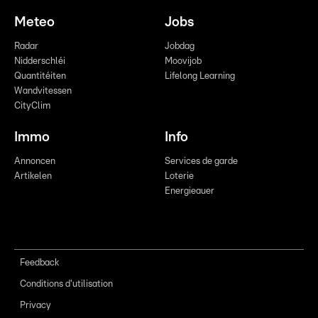
Meteo
Jobs
Radar
Jobdag
Nidderschléi
Moovijob
Quantitéiten
Lifelong Learning
Wandvitessen
CityClim
Immo
Info
Annoncen
Services de garde
Artikelen
Loterie
Energieauer
Feedback
Conditions d'utilisation
Privacy