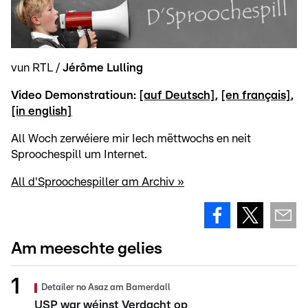
vun RTL /
Jérôme Lulling
Video Demonstratioun:
[auf Deutsch]
,
[en français]
,
[in english]
All Woch zerwéiere mir Iech mëttwochs en neit
Sproochespill um Internet.
All d'Sproochespiller am Archiv »
Am meeschte gelies
Detailer no Asaz am Bamerdall
USP war wéinst Verdacht op