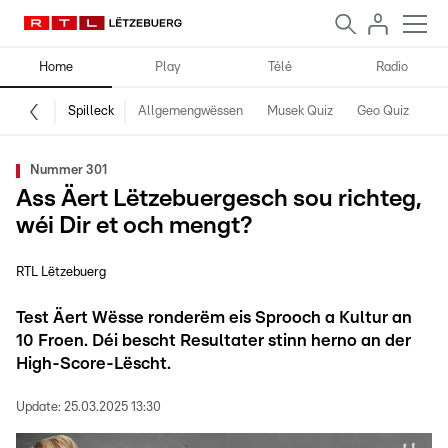
Home
Play
Télé
Radio
Spilleck
Allgemengwëssen
Musek Quiz
Geo Quiz
Kr
Nummer 301
Ass Äert Lëtzebuergesch sou richteg,
wéi Dir et och mengt?
RTL Lëtzebuerg
Test Äert Wësse ronderëm eis Sprooch a Kultur an
10 Froen. Déi bescht Resultater stinn herno an der
High-Score-Lëscht.
Update:
25.03.2025 13:30