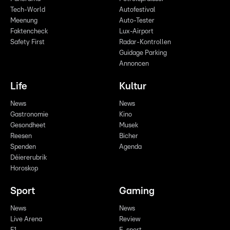
Tech-World
Autofestival
Meenung
Auto-Tester
Faktencheck
Lux-Airport
Safety First
Radar-Kontrollen
Guidage Parking
Annoncen
Life
Kultur
News
News
Gastronomie
Kino
Gesondheet
Musek
Reesen
Bicher
Spenden
Agenda
Déiererubrik
Horoskop
Sport
Gaming
News
News
Live Arena
Review