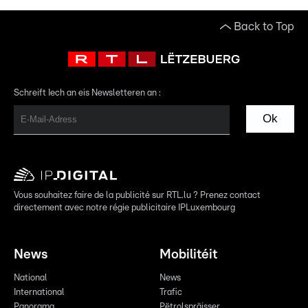
Back to Top
Schreift Iech an eis Newsletteren an :
Ok
Vous souhaitez faire de la publicité sur RTL.lu ? Prenez contact
directement avec notre régie publicitaire IPLuxembourg
News
Mobilitéit
National
News
International
Trafic
Panorama
Pëtrolspräisser