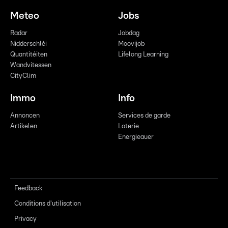
Meteo
Jobs
Radar
Jobdag
Nidderschléi
Moovijob
Quantitéiten
Lifelong Learning
Wandvitessen
CityClim
Immo
Info
Annoncen
Services de garde
Artikelen
Loterie
Energieauer
Feedback
Conditions d'utilisation
Privacy