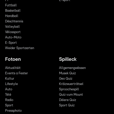
F1
E-sport
Futtball
Basketball
Handball
Dëschtennis
Volleyball
Vëlossport
Auto-Moto
E-Sport
Weider Sportaarten
Fotoen
Spilleck
Aktualitéit
Allgemengwëssen
Events a Fester
Musek Quiz
Kultur
Geo Quiz
Lifestyle
Kräizwuerträtsel
Auto
Sproochespill
Télé
Quiz vum Mount
Radio
Déiere Quiz
Sport
Sport Quiz
Pressphoto