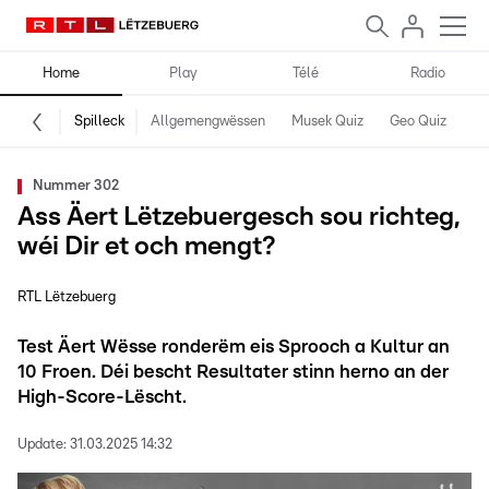
Home
Play
Télé
Radio
Spilleck
Allgemengwëssen
Musek Quiz
Geo Quiz
Kr
Nummer 302
Ass Äert Lëtzebuergesch sou richteg,
wéi Dir et och mengt?
RTL Lëtzebuerg
Test Äert Wësse ronderëm eis Sprooch a Kultur an
10 Froen. Déi bescht Resultater stinn herno an der
High-Score-Lëscht.
Update:
31.03.2025 14:32