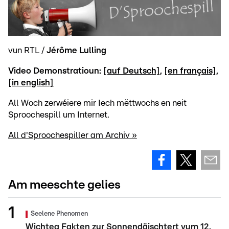
vun RTL /
Jérôme Lulling
Video Demonstratioun:
[auf Deutsch]
,
[en français]
,
[in english]
All Woch zerwéiere mir Iech mëttwochs en neit
Sproochespill um Internet.
All d'Sproochespiller am Archiv »
Am meeschte gelies
Seelene Phenomen
Wichteg Fakten zur Sonnendäischtert vum 12.