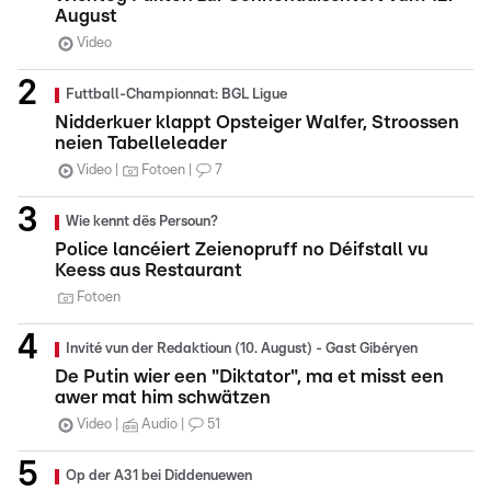
August
Video
Futtball-Championnat: BGL Ligue
Nidderkuer klappt Opsteiger Walfer, Stroossen
neien Tabelleleader
Video
Fotoen
7
Wie kennt dës Persoun?
Police lancéiert Zeienopruff no Déifstall vu
Keess aus Restaurant
Fotoen
Invité vun der Redaktioun (10. August) - Gast Gibéryen
De Putin wier een "Diktator", ma et misst een
awer mat him schwätzen
Video
Audio
51
Op der A31 bei Diddenuewen