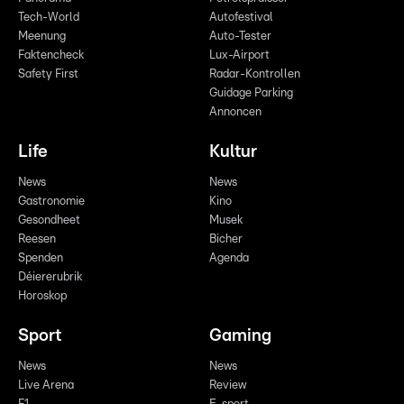
Tech-World
Autofestival
Meenung
Auto-Tester
Faktencheck
Lux-Airport
Safety First
Radar-Kontrollen
Guidage Parking
Annoncen
Life
Kultur
News
News
Gastronomie
Kino
Gesondheet
Musek
Reesen
Bicher
Spenden
Agenda
Déiererubrik
Horoskop
Sport
Gaming
News
News
Live Arena
Review