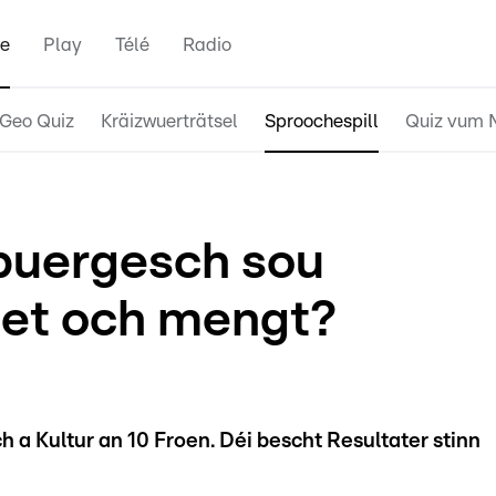
e
Play
Télé
Radio
Geo Quiz
Kräizwuerträtsel
Sproochespill
Quiz vum 
buergesch sou
r et och mengt?
 a Kultur an 10 Froen. Déi bescht Resultater stinn