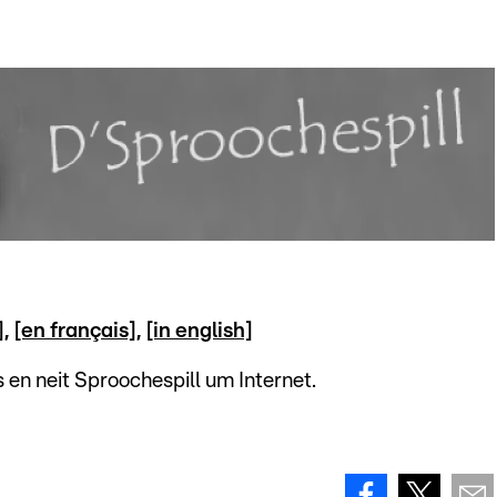
]
,
[en français]
,
[in english]
en neit Sproochespill um Internet.