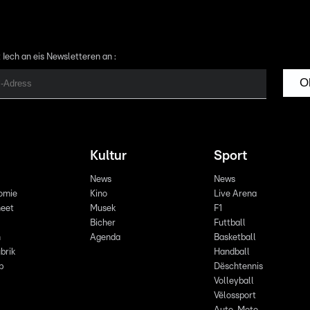
 Iech an eis Newsletteren an :
O
Kultur
Sport
News
News
omie
Kino
Live Arena
eet
Musek
F1
Bicher
Futtball
n
Agenda
Basketball
brik
Handball
p
Dëschtennis
Volleyball
Vëlossport