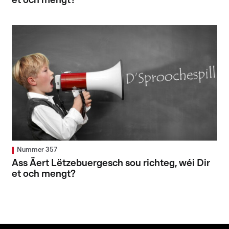
et och mengt?
Nummer 357
Ass Äert Lëtzebuergesch sou richteg, wéi Dir
et och mengt?