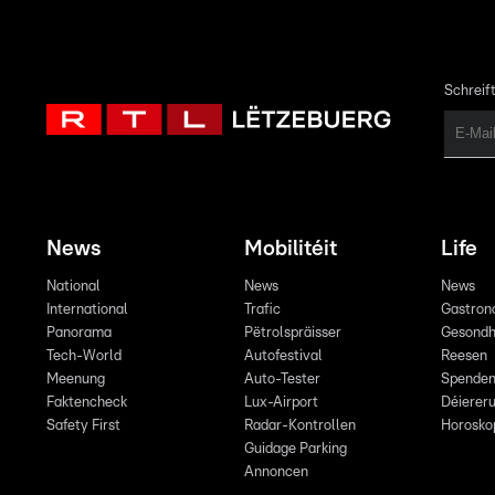
Schreift
News
Mobilitéit
Life
National
News
News
International
Trafic
Gastron
Panorama
Pëtrolspräisser
Gesondh
Tech-World
Autofestival
Reesen
Meenung
Auto-Tester
Spende
Faktencheck
Lux-Airport
Déiereru
Safety First
Radar-Kontrollen
Horosko
Guidage Parking
Annoncen