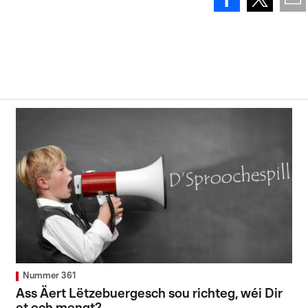
Nummer 361
Ass Äert Lëtzebuergesch sou richteg, wéi Dir