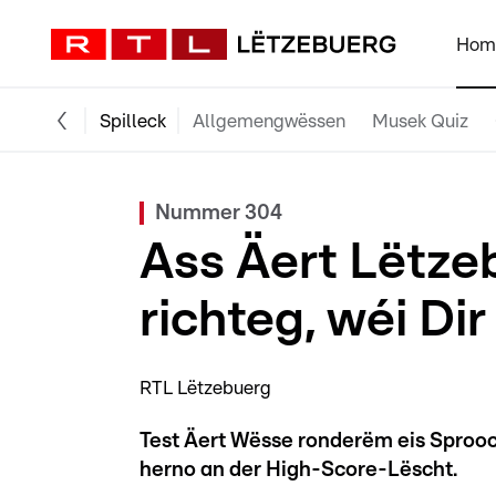
Hom
Spilleck
Allgemengwëssen
Musek Quiz
Nummer 304
Ass Äert Lëtze
richteg, wéi Di
RTL Lëtzebuerg
Test Äert Wësse ronderëm eis Sprooch
herno an der High-Score-Lëscht.