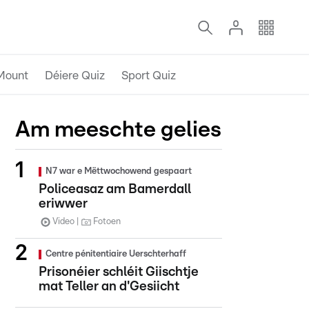
Mount
Déiere Quiz
Sport Quiz
Am meeschte gelies
N7 war e Mëttwochowend gespaart
Policeasaz am Bamerdall
eriwwer
Video
Fotoen
Centre pénitentiaire Uerschterhaff
Prisonéier schléit Giischtje
mat Teller an d'Gesiicht