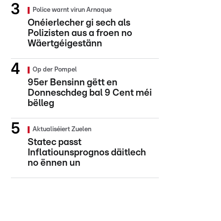
Police warnt virun Arnaque
Onéierlecher gi sech als
Polizisten aus a froen no
Wäertgéigestänn
Op der Pompel
95er Bensinn gëtt en
Donneschdeg bal 9 Cent méi
bëlleg
Aktualiséiert Zuelen
Statec passt
Inflatiounsprognos däitlech
no ënnen un