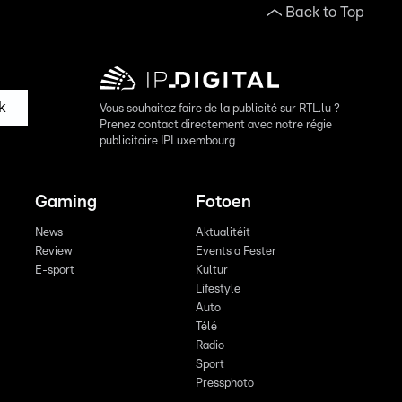
Back to Top
k
Vous souhaitez faire de la publicité sur RTL.lu ?
Prenez contact directement avec notre régie
publicitaire IPLuxembourg
Gaming
Fotoen
News
Aktualitéit
Review
Events a Fester
E-sport
Kultur
Lifestyle
Auto
Télé
Radio
Sport
Pressphoto