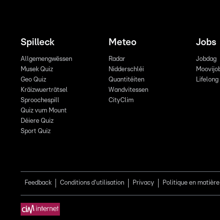
Spilleck
Meteo
Jobs
Allgemengwëssen
Radar
Jobdag
Musek Quiz
Nidderschléi
Moovijo
Geo Quiz
Quantitéiten
Lifelong
Kräizwuerträtsel
Wandvitessen
Sproochespill
CityClim
Quiz vum Mount
Déiere Quiz
Sport Quiz
Feedback
Conditions d'utilisation
Privacy
Politique en matière