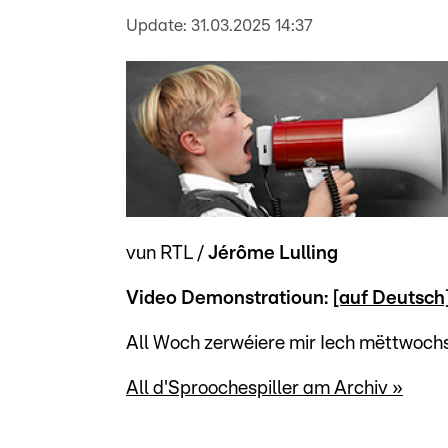
Update:
31.03.2025 14:37
vun RTL /
Jérôme Lulling
Video Demonstratioun:
[auf Deutsch
All Woch zerwéiere mir Iech mëttwochs 
All d'Sproochespiller am Archiv »