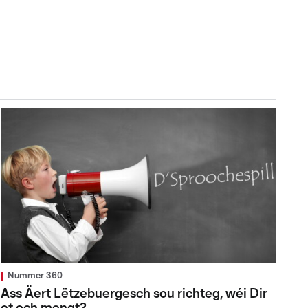
Nummer 360
Ass Äert Lëtzebuergesch sou richteg, wéi Dir