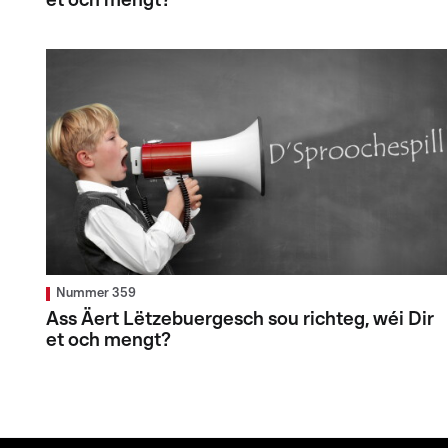
et och mengt?
Nummer 359
Ass Äert Lëtzebuergesch sou richteg, wéi Dir
et och mengt?