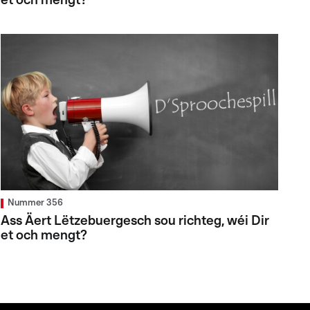
et och mengt?
Nummer 356
Ass Äert Lëtzebuergesch sou richteg, wéi Dir
et och mengt?