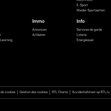
Auto-Moto
E-Sport
Weider Sportaarten
Immo
Info
Annoncen
Services de garde
b
Artikelen
Loterie
 Learning
Energieauer
 de cookies
Gestion des cookies
RTL Charte
Accidentsfotoen op RTL.lu