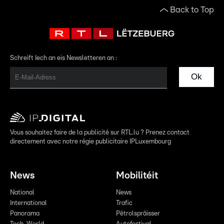
Back to Top
Schreift Iech an eis Newsletteren an :
Ok
Vous souhaitez faire de la publicité sur RTL.lu ? Prenez contact
directement avec notre régie publicitaire IPLuxembourg
News
Mobilitéit
National
News
International
Trafic
Panorama
Pëtrolspräisser