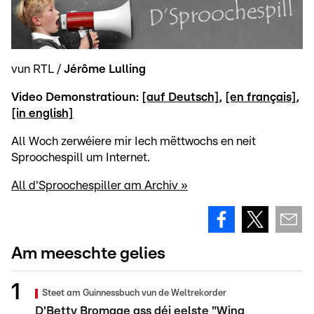
vun RTL /
Jérôme Lulling
Video Demonstratioun:
[auf Deutsch]
,
[en français]
,
[in english]
All Woch zerwéiere mir Iech mëttwochs en neit
Sproochespill um Internet.
All d'Sproochespiller am Archiv »
Am meeschte gelies
Steet am Guinnessbuch vun de Weltrekorder
D'Betty Bromage ass déi eelste "Wing