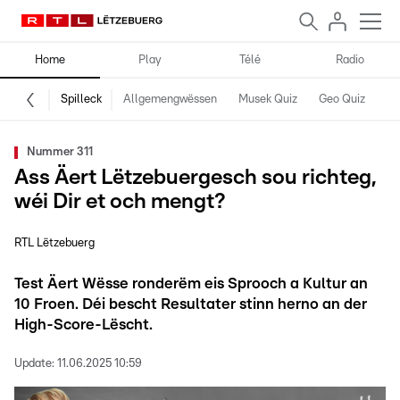
Home
Play
Télé
Radio
Spilleck
Allgemengwëssen
Musek Quiz
Geo Quiz
Kr
Nummer 311
Ass Äert Lëtzebuergesch sou richteg,
wéi Dir et och mengt?
RTL Lëtzebuerg
Test Äert Wësse ronderëm eis Sprooch a Kultur an
10 Froen. Déi bescht Resultater stinn herno an der
High-Score-Lëscht.
Update:
11.06.2025 10:59