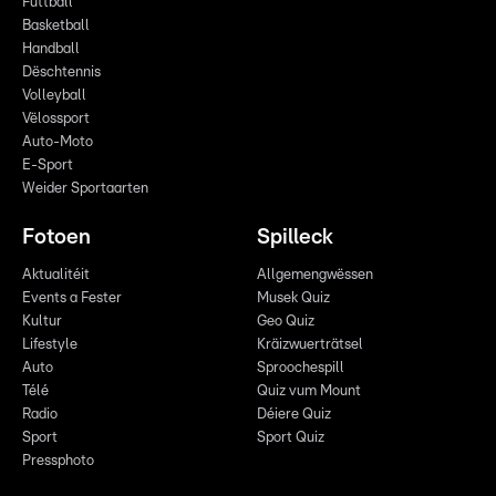
Futtball
Basketball
Handball
Dëschtennis
Volleyball
Vëlossport
Auto-Moto
E-Sport
Weider Sportaarten
Fotoen
Spilleck
Aktualitéit
Allgemengwëssen
Events a Fester
Musek Quiz
Kultur
Geo Quiz
Lifestyle
Kräizwuerträtsel
Auto
Sproochespill
Télé
Quiz vum Mount
Radio
Déiere Quiz
Sport
Sport Quiz
Pressphoto