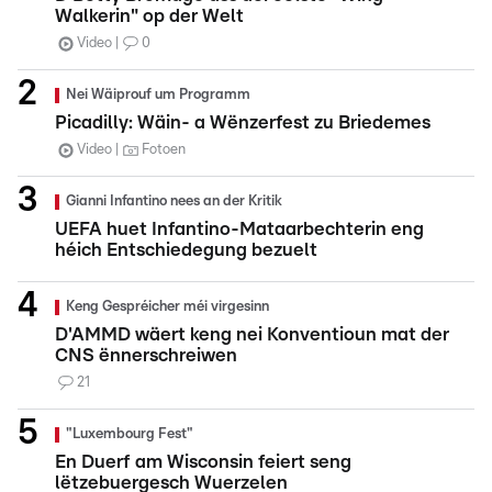
Walkerin" op der Welt
Video
0
Nei Wäiprouf um Programm
Picadilly: Wäin- a Wënzerfest zu Briedemes
Video
Fotoen
Gianni Infantino nees an der Kritik
UEFA huet Infantino-Mataarbechterin eng
héich Entschiedegung bezuelt
Keng Gespréicher méi virgesinn
D'AMMD wäert keng nei Konventioun mat der
CNS ënnerschreiwen
21
"Luxembourg Fest"
En Duerf am Wisconsin feiert seng
lëtzebuergesch Wuerzelen