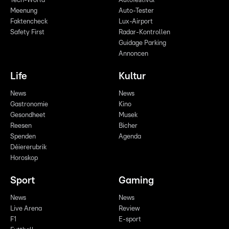
Tech-World
Autofestival
Meenung
Auto-Tester
Faktencheck
Lux-Airport
Safety First
Radar-Kontrollen
Guidage Parking
Annoncen
Life
Kultur
News
News
Gastronomie
Kino
Gesondheet
Musek
Reesen
Bicher
Spenden
Agenda
Déiererubrik
Horoskop
Sport
Gaming
News
News
Live Arena
Review
F1
E-sport