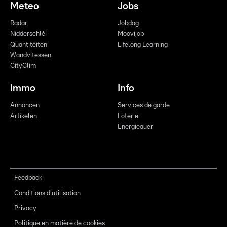
Meteo
Jobs
Radar
Jobdag
Nidderschléi
Moovijob
Quantitéiten
Lifelong Learning
Wandvitessen
CityClim
Immo
Info
Annoncen
Services de garde
Artikelen
Loterie
Energieauer
Feedback
Conditions d'utilisation
Privacy
Politique en matière de cookies