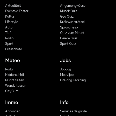
Aktualitéit
Allgemengwëssen
Events a Fester
Musek Quiz
Kultur
Geo Quiz
Lifestyle
Kräizwuerträtsel
Auto
Sproochespill
Télé
Quiz vum Mount
Radio
Déiere Quiz
Sport
Sport Quiz
Pressphoto
Meteo
Jobs
Radar
Jobdag
Nidderschléi
Moovijob
Quantitéiten
Lifelong Learning
Wandvitessen
CityClim
Immo
Info
Annoncen
Services de garde