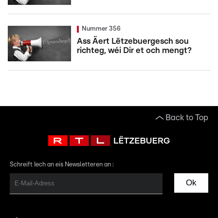
Nummer 356
Ass Äert Lëtzebuergesch sou
richteg, wéi Dir et och mengt?
Back to Top
Schreift Iech an eis Newsletteren an :
Ok