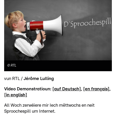
©
RTL
vun RTL /
Jérôme Lulling
Video Demonstratioun:
[auf Deutsch]
,
[en français]
,
[in english]
All Woch zerwéiere mir Iech mëttwochs en neit
Sproochespill um Internet.