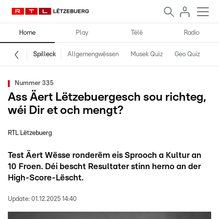
Home
Play
Télé
Radio
Spilleck
Allgemengwëssen
Musek Quiz
Geo Quiz
Kr
Nummer 335
Ass Äert Lëtzebuergesch sou richteg,
wéi Dir et och mengt?
RTL Lëtzebuerg
Test Äert Wësse ronderëm eis Sprooch a Kultur an
10 Froen. Déi bescht Resultater stinn herno an der
High-Score-Lëscht.
Update:
01.12.2025 14:40