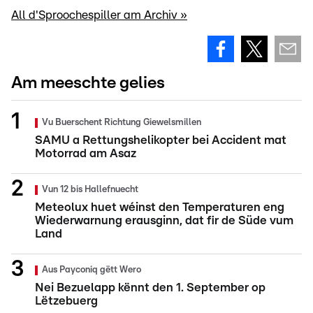
All d'Sproochespiller am Archiv »
Am meeschte gelies
Vu Buerschent Richtung Giewelsmillen
SAMU a Rettungshelikopter bei Accident mat
Motorrad am Asaz
Vun 12 bis Hallefnuecht
Meteolux huet wéinst den Temperaturen eng
Wiederwarnung erausginn, dat fir de Süde vum
Land
Aus Payconiq gëtt Wero
Nei Bezuelapp kënnt den 1. September op
Lëtzebuerg