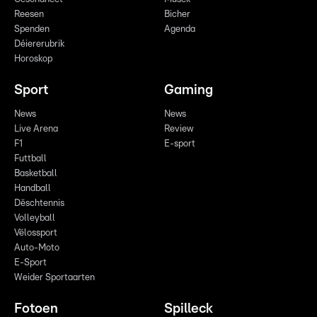
Reesen
Bicher
Spenden
Agenda
Déiererubrik
Horoskop
Sport
Gaming
News
News
Live Arena
Review
F1
E-sport
Futtball
Basketball
Handball
Dëschtennis
Volleyball
Vëlossport
Auto-Moto
E-Sport
Weider Sportaarten
Fotoen
Spilleck