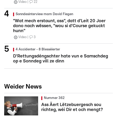
Video
22
Sonndesinterview mam David Fiegen
"Wat mech erstaunt, ass", datt d'Leit 20 Joer
dono nach wëssen, "wou si d'Course gekuckt
hunn"
Video
3
4 Accidenter - 8 Blesséierter
D'Rettungsdéngschter hate vun e Samschdeg
op e Sonndeg vill ze dinn
Weider News
Nummer 362
Ass Äert Lëtzebuergesch sou
richteg, wéi Dir et och mengt?