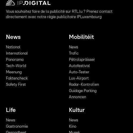
Vous souhaitez faire de la publicité sur RTL.lu ? Prenez contact
directement avec notre régie publicitaire IPLuxembourg
News
Mobilitéit
National
News
International
Trafic
Panorama
Pëtrolspräisser
Tech-World
Autofestival
Meenung
Auto-Tester
Faktencheck
Lux-Airport
Safety First
Radar-Kontrollen
Guidage Parking
Annoncen
Life
Kultur
News
News
Gastronomie
Kino
Gesondheet
Musek